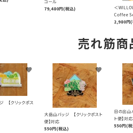
コール
＜WIL
79,480円(税込)
Coffee
2,980円
売れ筋商
favorite
favorite
ジ 【クリックポス
日の出山
大岳山バッジ 【クリックポスト
ト便】対応
便】対応
550円(税
550円(税込)