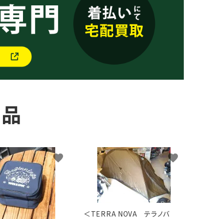
商品
favorite
favorite
＜TERRA NOVA テラノバ