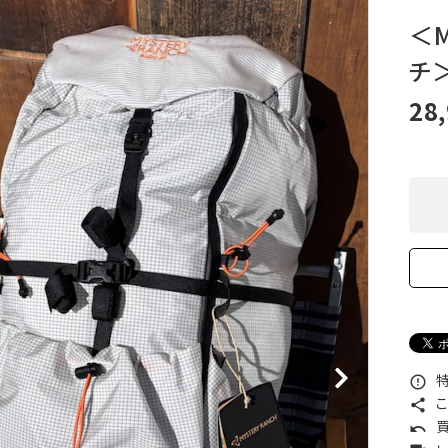
XXS
XS
S
M
L
XL
OtherBags
春・夏に向けたアウトド
＜M
Cooking Gear
ッズ
チ＞
Sleeping Gear
冬期・雪山に向けたウェ
Tent ＆ Shelter
ギア
28
Camping Gear
テント泊山行に向けた
Field Gear
ア！
Climb ＆ Alpine
沢登りに向けたウェア・
Gear
ア！
Books＆Others
トレイルラン向けウェア
River Sports
ア！
キャンプに向けたギア！
特
error_outline
こ
share
買
undo