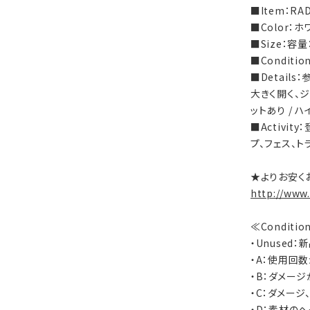
■Item：RA
■Color：
■Size：容量
■Condit
■Detail
大きく開く、
ットあり / 
■Activi
プ、フェス、ト
★よりお安く
http://www
≪Conditi
・Unused
・A：使用回
・B：ダメー
・C：ダメー
・D：素材の