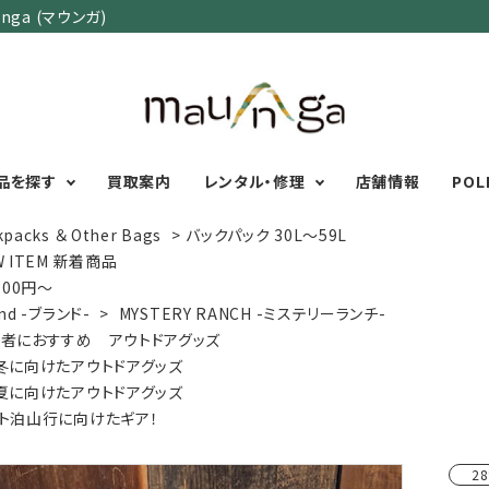
ga (マウンガ)
品を探す
買取案内
レンタル・修理
店舗情報
POL
kpacks ＆ Other Bags
>
バックパック 30L～59L
W ITEM 新着商品
,000円～
カテゴリーで選ぶ
サイズで選ぶ
特集で選ぶ
nd -ブランド-
>
MYSTERY RANCH -ミステリーランチ-
者におすすめ アウトドアグッズ
Men's Wear
MENS
初心者におすすめアウ
冬に向けたアウトドアグッズ
Women's Wear
XXS
XS
S
M
L
XL
XXL
アグッズ
夏に向けたアウトドアグッズ
Kid's Wear
秋・冬に向けたアウトド
WOMENS
ト泊山行に向けたギア！
Wear Accessory
ッズ
XXS
XS
S
M
L
XL
Foot Wear
富士山いくならこの装
28
UNISEX
Backpacks＆
本気の登山用品