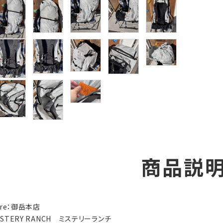
商品説
tore：御岳本店
YSTERY RANCH ミステリーランチ