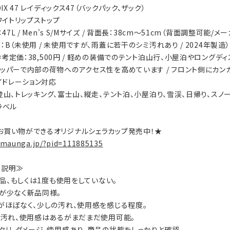
DIX 47 レイディックス47（バックパック、ザック）
ホワイトリップストップ
：47L / Men's S/Mサイズ / 背面長：38cm～51cm（背面調整可能/メー
ion：B（未使用 / 未使用ですが、雨蓋に若干のシミ汚れあり / 2024年製造）
s：参考定価：38,500円 / 軽めの装備でのテント泊山行、小屋泊やロング
ジッパーで内部の荷物へのアクセス性を高めています / フロント側にカン
ハイドレーション対応
ty：登山、トレッキング、富士山、縦走、テント泊、小屋泊り、雪渓、日帰り、ス
ラベル
お買い物ができるオリジナルシェラカップ発売中！★
.maunga.jp/?pid=111885135
on説明≫
：新品、もしくは1度も使用をしていない。
数が少なく新品同様。
ジがほぼなく、少しの汚れ、使用感を感じる程度。
ジ、汚れ、使用感はあるがまだまだ使用可能。
ヘタリ、ダメージ、使用感あり。商品の状態をしっかりと確認。