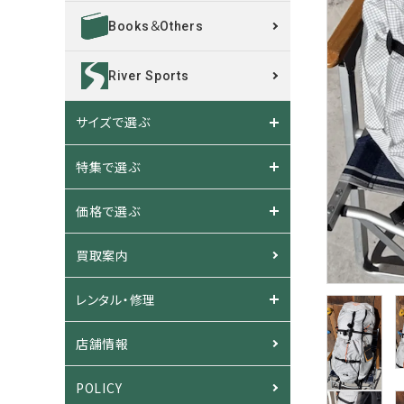
Books＆Others
River Sports
サイズで選ぶ
特集で選ぶ
価格で選ぶ
買取案内
レンタル・修理
店舗情報
POLICY