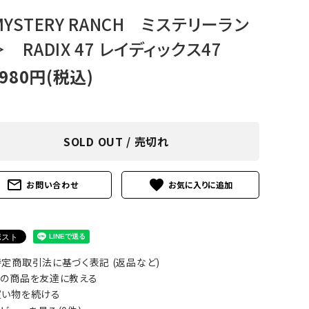
アグ
ミリタリーライン・ミリタリー
YSTERY RANCH ミステリーラン
 RADIX 47 レイディックス47
ア・
,980円(税込)
ギ
ギ
SOLD OUT / 売切れ
・ギ
mail_outline
favorite
お問い合わせ
定商取引法に基づく表記 (返品など)
の商品を友達に教える
い物を続ける