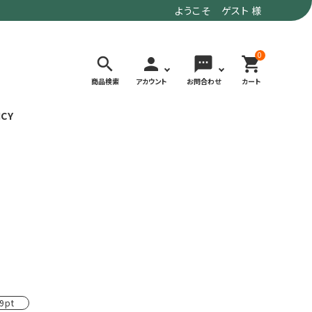
ようこそ ゲスト 様
0
search
person
sms
shopping_cart
商品検索
アカウント
お問合わせ
カート
ICY
検索する
価格で選ぶ
トド
デイリーユースにもおすすめなアウトドア
～9,900円
ウェア・ギア
10,000～
アグ
クライミング・ボルダリング用ウェア・ギア
19,990円
ヴィンテージなアイテム
20,000円～
備
ウルトラライト系
9pt
リバースポーツ