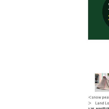
＜snow p
＞ Land 
125,980円(