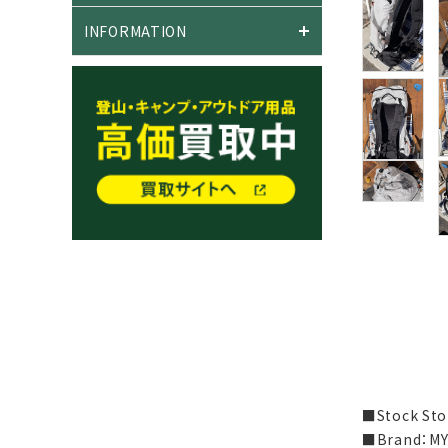
INFORMATION
■Stock S
■Brand：M