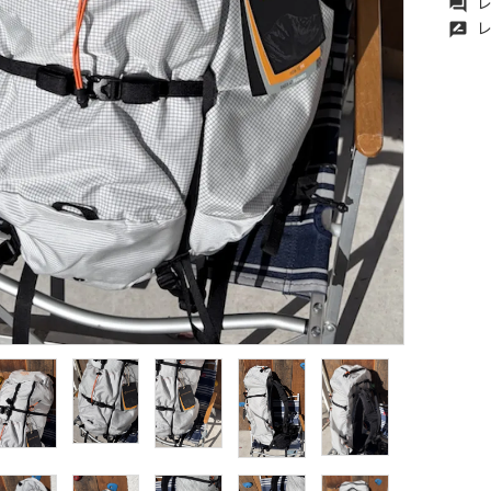
レ
forum
レ
rate_review