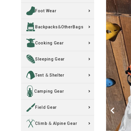
Foot Wear
買取案内
Backpacks＆OtherBags
レンタル・修理
Cooking Gear
店舗情報
POLICY
Sleeping Gear
INFORMATION
Tent ＆ Shelter
ACCOUNT MENU
Camping Gear
ようこそ ゲスト 様
Field Gear
meeting_room
person
ログイン
新規会員登録
Climb ＆ Alpine Gear