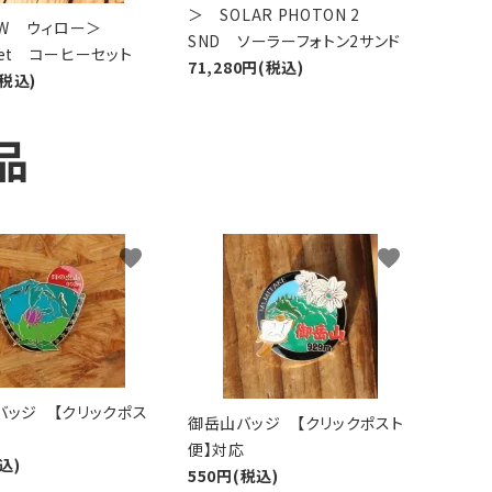
＞ SOLAR PHOTON 2
LOW ウィロー＞
SND ソーラーフォトン2サンド
 Set コーヒーセット
71,280円(税込)
(税込)
品
favorite
favorite
バッジ 【クリックポス
御岳山バッジ 【クリックポスト
便】対応
込)
550円(税込)