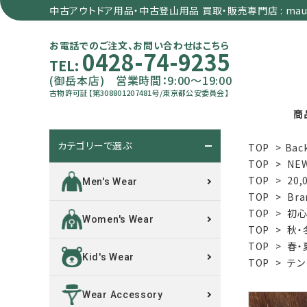
中古アウトドア用品・中古登山用品 買取・販売専門店 : maun
お電話でのご注文、お問い合わせはこちら
0428-74-9235
TEL:
(御岳本店) 営業時間：9:00～19:00
古物許可証【第308801207481号/東京都公安委員会】
商
カテゴリーで選ぶ
TOP
>
Bac
search
TOP
>
NE
TOP
>
20
Men's Wear
TOP
>
Bra
カテゴリーで選ぶ
TOP
>
初心
Women's Wear
TOP
>
秋・
サイズで選ぶ
TOP
>
春・
Kid's Wear
TOP
>
テン
特集で選ぶ
Wear Accessory
価格で選ぶ