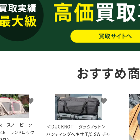
おすすめ
favorite
favorite
eak スノーピーク
＜DUCKNOT ダックノット＞
Lock ランドロック
ハンティングヘキサ T/C SW チャ
税込)