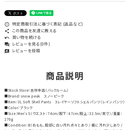
特定商取引法に基づく表記 (返品など)
error_outline
この商品を友達に教える
share
買い物を続ける
undo
レビューを見る(0件)
forum
レビューを投稿
rate_review
商品説明
■Stock Store：吉祥寺店（バックルーム）
■Brand：snow peak スノーピーク
■Item：3L Soft Shell Pants ３レイヤーソフトシェルパンツ（レインパンツ）
■Color：ブラック
■Size：Men's S（ウエスト：74cm/股下：67cm/股上：32.5m/実寸）/重量：
270g
■Condition：B（右もも、股部に白い汚れ点々とあり / 裾に汚れ少しあり /