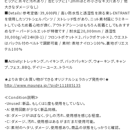
ヒップに点々と汚れあり / 左ヒップに1~2mmほどの小さなキズ穴あり / 他
大きなダメージなし）
■Details：参考定価：39,600円 / 高い防水性と透湿性を誇る東レENTRANT
を使用したソフトシェルパンツ / ストレッチ性があり、ニット素材風にラミネー
トしているため着心地が良く、アウトドアシーンはもちろん街着としてもおすす
めなテーパードシルエットが特徴です / 耐水圧20,000mm / 透湿性
30,000g/㎡/24H(B-1) / フロントポケット×2、バックポケット×2、ウエスト
はバックル付のベルトで調節可能 / 素材：表地ナイロン100%、裏地ポリエス
テル100%
■Activity：トレッキング、ハイキング、バックパッキング、ウォーキング、キャン
プ、フェス、BBQ、デイリーユース、トラベル
★よりお安くお買い物ができるオリジナルシェラカップ発売中！★
http://www.maunga.jp/?pid=111885135
≪Condition説明≫
・Unused：新品、もしくは1度も使用をしていない。
・A：使用回数が少なく新品同様。
・B：ダメージがほぼなく、少しの汚れ、使用感を感じる程度。
・C：ダメージ、汚れ、使用感はあるがまだまだ使用可能。
・D：素材のヘタリ、ダメージ、使用感あり。商品の状態をしっかりと確認。