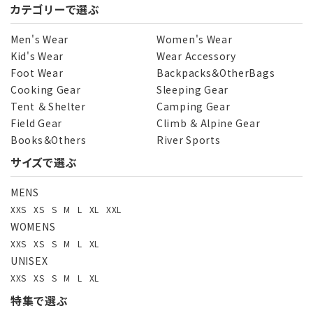
カテゴリーで選ぶ
Men's Wear
Women's Wear
Kid's Wear
Wear Accessory
Foot Wear
Backpacks＆OtherBags
Cooking Gear
Sleeping Gear
Tent ＆ Shelter
Camping Gear
Field Gear
Climb ＆ Alpine Gear
Books＆Others
River Sports
サイズで選ぶ
MENS
XXS
XS
S
M
L
XL
XXL
WOMENS
XXS
XS
S
M
L
XL
UNISEX
XXS
XS
S
M
L
XL
特集で選ぶ