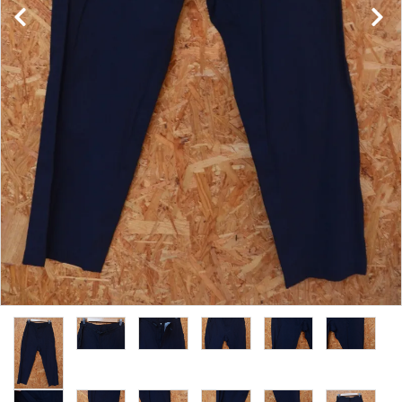
レンタル・修理
店舗情報
POLICY
INFORMATION
ACCOUNT MENU
ようこそ ゲスト 様
meeting_room
person
ログイン
新規会員登録