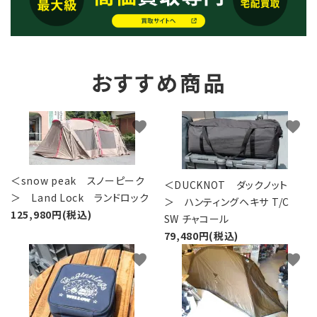
おすすめ商品
favorite
favorite
＜snow peak スノーピーク
＜DUCKNOT ダックノット
＞ Land Lock ランドロック
＞ ハンティングヘキサ T/C
125,980円(税込)
SW チャコール
79,480円(税込)
favorite
favorite