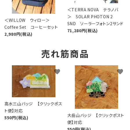
＜TERRA NOVA テラノバ
＞ SOLAR PHOTON 2
＜WILLOW ウィロー＞
SND ソーラーフォトン2サンド
Coffee Set コーヒーセット
71,280円(税込)
2,980円(税込)
売れ筋商品
favorite
favorite
高水三山バッジ 【クリックポス
ト便】対応
大岳山バッジ 【クリックポスト
550円(税込)
便】対応
550円(税込)