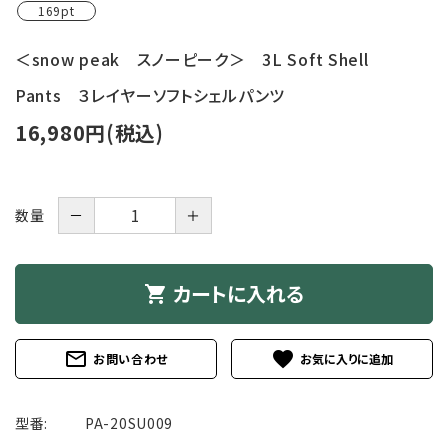
169pt
＜snow peak スノーピーク＞ 3L Soft Shell
Pants ３レイヤーソフトシェルパンツ
16,980円(税込)
－
＋
数量
カートに入れる
shopping_cart
mail_outline
favorite
お問い合わせ
型番:
PA-20SU009