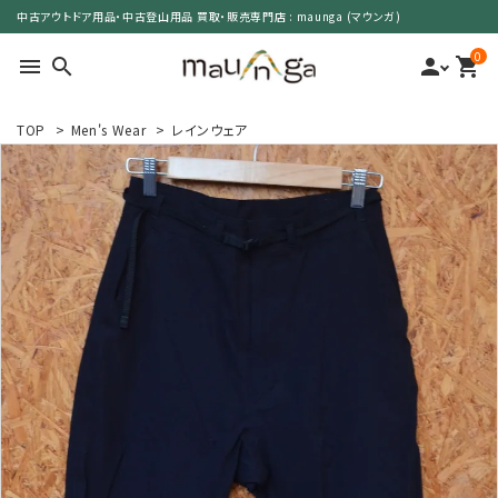
中古アウトドア用品・中古登山用品 買取・販売専門店 : maunga (マウンガ)
0
menu
search
person
shopping_cart
TOP
>
Men's Wear
>
レインウェア
search
カテゴリーで選ぶ
サイズで選ぶ
特集で選ぶ
価格で選ぶ
買取案内