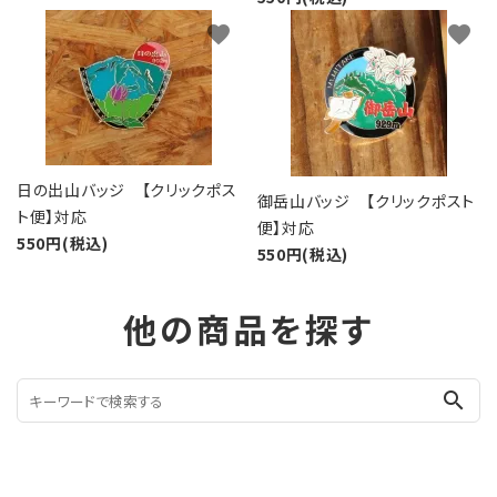
favorite
favorite
日の出山バッジ 【クリックポス
御岳山バッジ 【クリックポスト
ト便】対応
便】対応
550円(税込)
550円(税込)
他の商品を探す
search