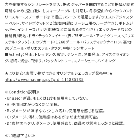
力を発揮するシンサレートを封入、裾のジッパーを開閉することで裾幅が調節
可能なため、登山靴にもスキーブーツにも対応し、冬季登山からバックカント
リースキー、スノーボードまで幅広いシーンで活躍します/ウエストアジャスタ
ーベルト、サイドポケット×2（左右内部にリーシュ用のループ付き）、ボトムジ
ッパー、インナースパッツ（靴紐などに留めるタブ付き） /エッジガードなどの
機能有/表地：ドライテック2レイヤー（表：75デニール・アンチグリース・ポリエ
ステル・タフタ）、エッジガード：1260デニール・バリスティックナイロン、裏地：
30デニール・ポリエステル・タフタ、中綿：シンサレート
■Activity：登山、トレッキング、縦走、テント泊、冬季登山、アイスクライミン
グ、初冬、残雪、日帰り、バックカントリー、スノーシュー、ハイキング
★よりお安くお買い物ができるオリジナルシェラカップ発売中！★
http://www.maunga.jp/?pid=111885135
≪Condition説明≫
・Unused：新品、もしくは1度も使用をしていない。
・A：使用回数が少なく新品同様。
・B：ダメージがほぼなく、少しの汚れ、使用感を感じる程度。
・C：ダメージ、汚れ、使用感はあるがまだまだ使用可能。
・D：素材のヘタリ、ダメージ、使用感あり。商品の状態をしっかりと確認。
≪ご確認下さい≫