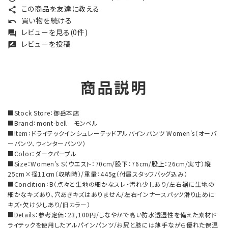
この商品を友達に教える
share
買い物を続ける
undo
レビューを見る(0件)
forum
レビューを投稿
rate_review
商品説明
■Stock Store：御岳本店
■Brand：mont-bell モンベル
■Item：ドライテックインシュレーテッドアルパインパンツ Women's（オーバ
ーパンツ、ウィンターパンツ）
■Color：ダークパープル
■Size：Women's S（ウエスト：70cm/股下：76cm/股上：26cm/実寸）縦
25cm×径11cm（収納時）/重量：445g（付属スタッフバッグ込み）
■Condition：B（点々と生地の細かなスレ・汚れ少しあり/左右裾に生地の
細かなキズあり、穴あきキズはありません/左右インナースパッツ滑り止めに
キズ・欠け少しあり/旧カラー）
■Details：参考定価：23,100円/しなやかで高い防水透湿性を備えた素材ド
ライテックを使用したアルパインパンツ/お尻と膝には薄手ながら優れた保温