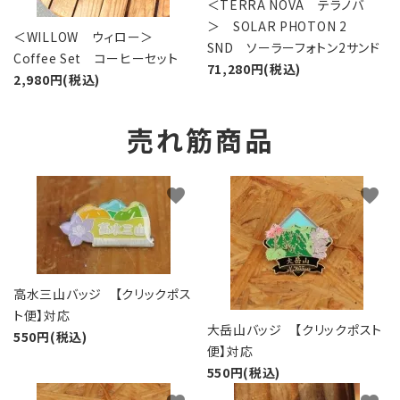
＜TERRA NOVA テラノバ
＞ SOLAR PHOTON 2
＜WILLOW ウィロー＞
SND ソーラーフォトン2サンド
Coffee Set コーヒーセット
71,280円(税込)
2,980円(税込)
売れ筋商品
favorite
favorite
高水三山バッジ 【クリックポス
ト便】対応
大岳山バッジ 【クリックポスト
550円(税込)
便】対応
550円(税込)