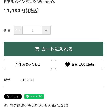
ドアルパインパンツ Women's
11,480円(税込)
－
＋
数量
カートに入れる
shopping_cart
mail_outline
favorite
お問い合わせ
型番:
1102561
特定商取引法に基づく表記 (返品など)
error_outline