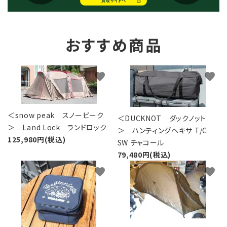
おすすめ商品
favorite
favorite
＜snow peak スノーピーク
＜DUCKNOT ダックノット
＞ Land Lock ランドロック
＞ ハンティングヘキサ T/C
125,980円(税込)
SW チャコール
79,480円(税込)
favorite
favorite