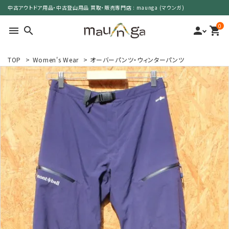
中古アウトドア用品・中古登山用品 買取・販売専門店 : maunga (マウンガ)
0
menu
search
person
shopping_cart
TOP
>
Women's Wear
>
オーバーパンツ・ウィンターパンツ
search
カテゴリーで選ぶ
サイズで選ぶ
特集で選ぶ
価格で選ぶ
買取案内