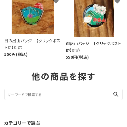
favorite
favorite
日の出山バッジ 【クリックポス
御岳山バッジ 【クリックポスト
ト便】対応
便】対応
550円(税込)
550円(税込)
他の商品を探す
search
カテゴリーで選ぶ