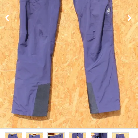
レンタル・修理
店舗情報
POLICY
INFORMATION
ACCOUNT MENU
ようこそ ゲスト 様
meeting_room
person
ログイン
新規会員登録