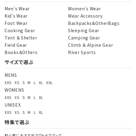
Men's Wear
Women's Wear
Kid's Wear
Wear Accessory
Foot Wear
Backpacks＆OtherBags
Cooking Gear
Sleeping Gear
Tent ＆ Shelter
Camping Gear
Field Gear
Climb ＆ Alpine Gear
Books＆Others
River Sports
サイズで選ぶ
MENS
XXS
XS
S
M
L
XL
XXL
WOMENS
XXS
XS
S
M
L
XL
UNISEX
XXS
XS
S
M
L
XL
特集で選ぶ
初心者におすすめアウトドアグッズ