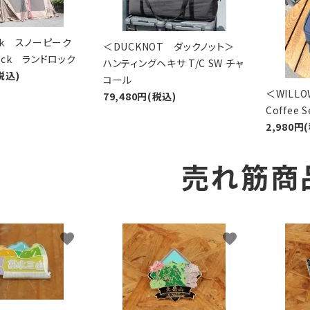
eak スノーピーク
＜DUCKNOT ダックノット＞
Lock ランドロック
ハンティングヘキサ T/C SW チャ
税込)
コール
＜WIL
79,480円(税込)
Coffee
2,980円
売れ筋商
favorite
favorite