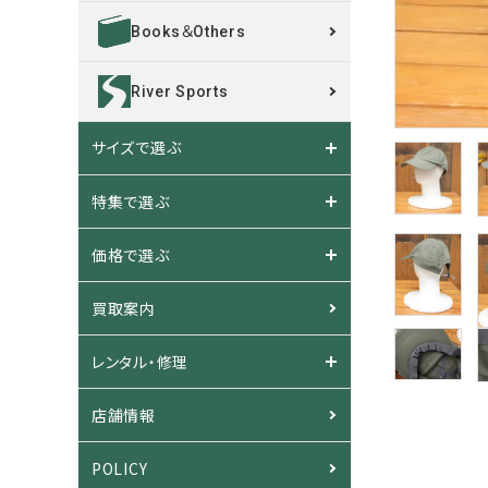
Books＆Others
River Sports
サイズで選ぶ
特集で選ぶ
価格で選ぶ
買取案内
レンタル・修理
店舗情報
POLICY