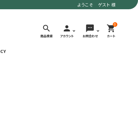
ようこそ ゲスト 様
0
search
person
sms
shopping_cart
商品検索
アカウント
お問合わせ
カート
ICY
検索する
価格で選ぶ
トド
デイリーユースにもおすすめなアウトドア
～9,900円
ウェア・ギア
10,000～
アグ
クライミング・ボルダリング用ウェア・ギア
19,990円
ヴィンテージなアイテム
20,000円～
備
ウルトラライト系
リバースポーツ