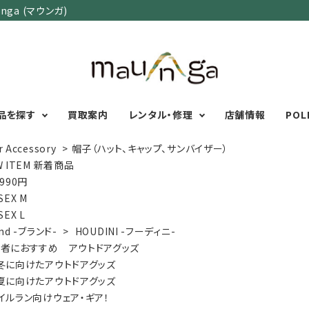
ga (マウンガ)
品を探す
買取案内
レンタル・修理
店舗情報
POL
r Accessory
>
帽子（ハット、キャップ、サンバイザー）
W ITEM 新着商品
,990円
カテゴリーで選ぶ
サイズで選ぶ
特集で選ぶ
SEX M
SEX L
Men's Wear
MENS
初心者におすすめアウ
nd -ブランド-
>
HOUDINI -フーディニ-
Women's Wear
XXS
XS
S
M
L
XL
XXL
アグッズ
者におすすめ アウトドアグッズ
Kid's Wear
秋・冬に向けたアウトド
WOMENS
冬に向けたアウトドアグッズ
Wear Accessory
ッズ
XXS
XS
S
M
L
XL
夏に向けたアウトドアグッズ
Foot Wear
富士山いくならこの装
イルラン向けウェア・ギア！
UNISEX
Backpacks＆
本気の登山用品