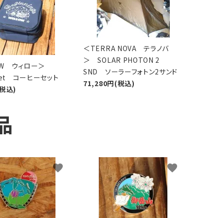
＜TERRA NOVA テラノバ
＞ SOLAR PHOTON 2
LOW ウィロー＞
SND ソーラーフォトン2サンド
 Set コーヒーセット
71,280円(税込)
(税込)
品
favorite
favorite