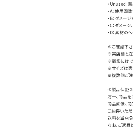
・Unused
・A：使用回
・B：ダメー
・C：ダメー
・D：素材の
≪ご確認下さ
※実店舗と在
※撮影にはで
※サイズは実
※複数個ご注
≪製品保証
万一、商品を
商品画像、商
ご納得いただ
送料を当店負
なお、ご返品