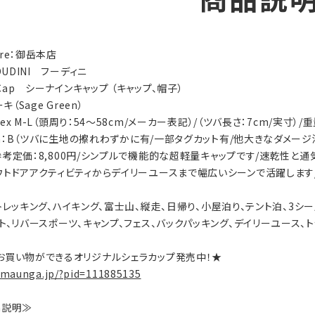
商品説
tore：御岳本店
OUDINI フーディニ
9 Cap シーナインキャップ （キャップ、帽子）
キ（Sage Green）
isex M-L（頭周り：54～58cm/メーカー表記）/（ツバ長さ：7cm/実寸）/重
ion：B（ツバに生地の擦れわずかに有/一部タグカット有/他大きなダメージ
s：参考定価：8,800円/シンプルで機能的な超軽量キャップです/速乾性と
ウトドアアクティビティからデイリーユースまで幅広いシーンで活躍します
ty：トレッキング、ハイキング、富士山、縦走、日帰り、小屋泊り、テント泊、3
ト、リバースポーツ、キャンプ、フェス、バックパッキング、デイリーユース、
お買い物ができるオリジナルシェラカップ発売中！★
.maunga.jp/?pid=111885135
on説明≫