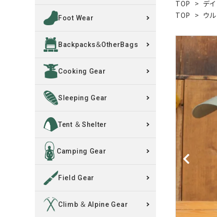
TOP
>
デイ
TOP
>
ウル
Foot Wear
買取案内
Backpacks＆OtherBags
レンタル・修理
Cooking Gear
店舗情報
POLICY
Sleeping Gear
INFORMATION
Tent ＆ Shelter
ACCOUNT MENU
Camping Gear
ようこそ ゲスト 様
Field Gear
meeting_room
person
ログイン
新規会員登録
Climb ＆ Alpine Gear