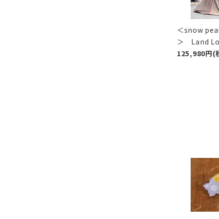
＜snow p
＞ Land 
125,980円(