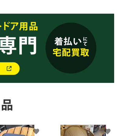
商品
favorite
favorite