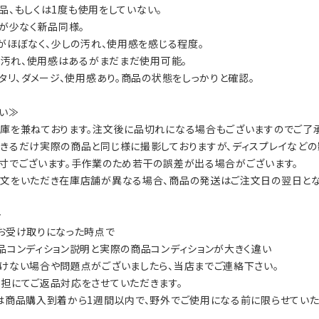
：新品、もしくは1度も使用をしていない。
数が少なく新品同様。
ジがほぼなく、少しの汚れ、使用感を感じる程度。
ジ、汚れ、使用感はあるがまだまだ使用可能。
ヘタリ、ダメージ、使用感あり。商品の状態をしっかりと確認。
い≫
庫を兼ねております。注文後に品切れになる場合もございますのでご了承
きるだけ実際の商品と同じ様に撮影しておりますが、ディスプレイなどの
寸でございます。手作業のため若干の誤差が出る場合がございます。
文をいただき在庫店舗が異なる場合、商品の発送はご注文日の翌日とな
≫
お受け取りになった時点で
品コンディション説明と実際の商品コンディションが大きく違い
けない場合や問題点がございましたら、当店までご連絡下さい。
担にてご返品対応をさせていただきます。
は商品購入到着から1週間以内で、野外でご使用になる前に限らせていた