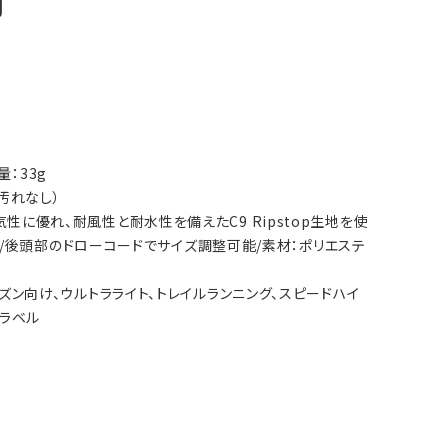
明
量：33g
汚れなし）
通気性に優れ、耐風性と耐水性を備えたC9 Ripstop生地を使
/後頭部のドローコードでサイズ調整可能/素材：ポリエステ
シーズン向け、ウルトラライト、トレイルランニング、スピードハイ
トラベル