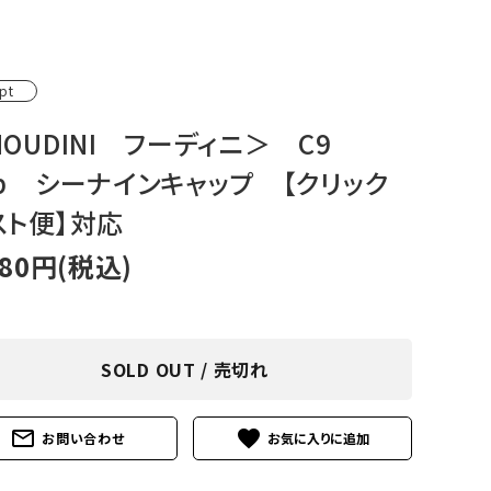
アグ
ミリタリーライン・ミリタリー
ア・
pt
ギ
OUDINI フーディニ＞ C9
ap シーナインキャップ 【クリック
ギ
スト便】対応
・ギ
180円(税込)
SOLD OUT / 売切れ
mail_outline
favorite
お問い合わせ