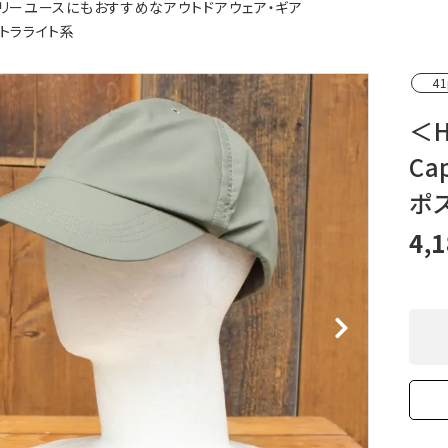
リーユースにもおすすめなアウトドアウェア・ギア
XXS
XS
S
M
L
XL
OtherBags
春・夏に向けたアウトド
トラライト系
Cooking Gear
ッズ
Sleeping Gear
冬期・雪山に向けたウェ
41
Tent ＆ Shelter
ギア
Camping Gear
テント泊山行に向けた
＜H
Field Gear
ア！
C
Climb ＆ Alpine
沢登りに向けたウェア・
Gear
ア！
ポ
Books＆Others
トレイルラン向けウェア
River Sports
ア！
4,
キャンプに向けたギア！