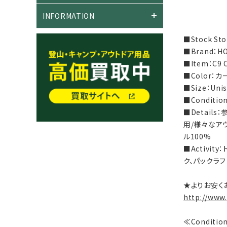
INFORMATION
■Stock S
■Brand：H
■Item：C
■Color：カー
■Size：Un
■Condit
■Detail
用/様々なア
ル100%
■Activi
ク、パックラフ
★よりお安く
http://www
≪Conditi