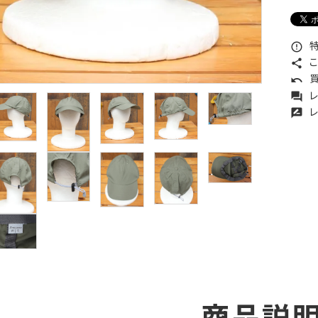
特
error_outline
こ
share
買
undo
レ
forum
レ
rate_review