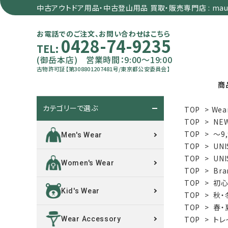
中古アウトドア用品・中古登山用品 買取・販売専門店 : maun
お電話でのご注文、お問い合わせはこちら
0428-74-9235
TEL:
(御岳本店) 営業時間：9:00～19:00
古物許可証【第308801207481号/東京都公安委員会】
商
カテゴリーで選ぶ
TOP
>
Wea
search
TOP
>
NE
TOP
>
～9
Men's Wear
TOP
>
UNI
カテゴリーで選ぶ
TOP
>
UNI
Women's Wear
TOP
>
Bra
サイズで選ぶ
TOP
>
初心
Kid's Wear
TOP
>
秋・
特集で選ぶ
TOP
>
春・
TOP
>
トレ
Wear Accessory
価格で選ぶ