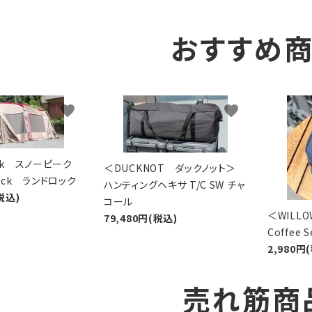
おすすめ
favorite
favorite
eak スノーピーク
＜DUCKNOT ダックノット＞
Lock ランドロック
ハンティングヘキサ T/C SW チャ
税込)
コール
＜WIL
79,480円(税込)
Coffee
2,980円
売れ筋商