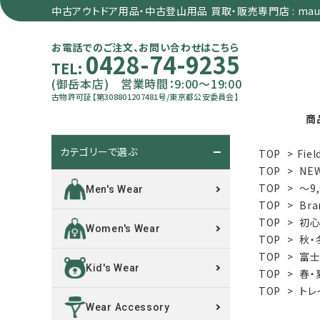
中古アウトドア用品・中古登山用品 買取・販売専門店 : maun
お電話でのご注文、お問い合わせはこちら
0428-74-9235
TEL:
(御岳本店) 営業時間：9:00～19:00
古物許可証【第308801207481号/東京都公安委員会】
商
カテゴリーで選ぶ
TOP
>
Fiel
search
TOP
>
NE
TOP
>
～9
Men's Wear
TOP
>
Bra
カテゴリーで選ぶ
TOP
>
初心
Women's Wear
TOP
>
秋・
サイズで選ぶ
TOP
>
富士
Kid's Wear
TOP
>
春・
特集で選ぶ
TOP
>
トレ
Wear Accessory
価格で選ぶ