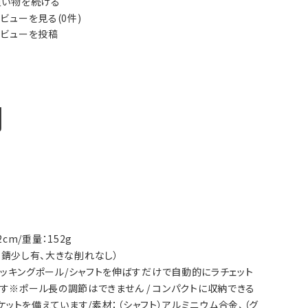
い物を続ける
ビューを見る(0件)
ビューを投稿
明
cm/重量：152g
れ、錆少し有、大きな削れなし）
式トレッキングポール/シャフトを伸ばすだけで自動的にラチェット
す※ポール長の調節はできません / コンパクトに収納できる
トを備えています/素材：（シャフト）アルミニウム合金、（グ