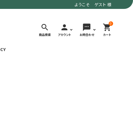
ようこそ ゲスト 様
0
search
person
sms
shopping_cart
商品検索
アカウント
お問合わせ
カート
ICY
検索する
価格で選ぶ
トド
デイリーユースにもおすすめなアウトドア
～9,900円
ウェア・ギア
10,000～
アグ
クライミング・ボルダリング用ウェア・ギア
19,990円
ヴィンテージなアイテム
20,000円～
備
ウルトラライト系
リバースポーツ