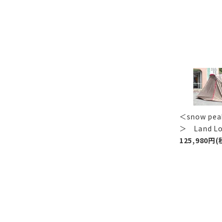
＜snow p
＞ Land 
125,980円(