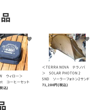
商品
favorite
favorite
＜TERRA NOVA テラノバ
＞ SOLAR PHOTON 2
LOW ウィロー＞
SND ソーラーフォトン2サンド
 Set コーヒーセット
71,280円(税込)
(税込)
品