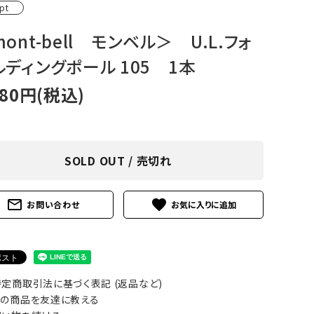
pt
アグ
ミリタリーライン・ミリタリー
ont-bell モンベル＞ U.L.フォ
ア・
ルディングポール 105 1本
ギ
480円(税込)
ギ
・ギ
SOLD OUT / 売切れ
mail_outline
favorite
お問い合わせ
定商取引法に基づく表記 (返品など)
の商品を友達に教える