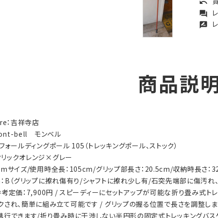
買
undo
レ
forum
レ
rate_review
商品説
tore：吉祥寺店
ont-bell モンベル
.L.フォールディングポール 105（トレッキングポール、ストック）
メタリックオレンジ×グレー
5cmサイズ/使用時全長：105cm/グリップ部長さ：20.5cm/収納時長さ：32
ion：B（グリップに擦れ傷有り/シャフトに擦れ少し有/石突先端部に傷汚
s：参考定価：7,900円 / スピーディーにセットアップが可能な折り畳み
クされ、簡単に組み立て可能です / グリップの握る位置で長さを調整しま
携行できます/折り畳み時に干渉しない半円形の固定式トレッキングバスケッ