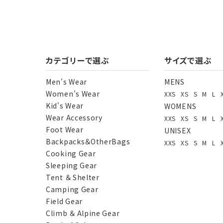
カテゴリーで選ぶ
サイズで選ぶ
Men's Wear
MENS
Women's Wear
XXS
XS
S
M
L
Kid's Wear
WOMENS
Wear Accessory
XXS
XS
S
M
L
Foot Wear
UNISEX
Backpacks＆OtherBags
XXS
XS
S
M
L
Cooking Gear
Sleeping Gear
Tent ＆ Shelter
Camping Gear
Field Gear
Climb ＆ Alpine Gear