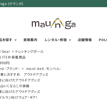
ga (マウンガ)
品を探す
買取案内
レンタル・修理
店舗情報
POL
d Gear
>
トレッキングポール
W ITEM 新着商品
,990円
カテゴリーで選ぶ
サイズで選ぶ
特集で選ぶ
nd -ブランド-
>
mont-bell -モンベル-
者におすすめ アウトドアグッズ
Men's Wear
MENS
初心者におすすめアウ
冬に向けたアウトドアグッズ
Women's Wear
XXS
XS
S
M
L
XL
XXL
アグッズ
山いくならこの装備
Kid's Wear
秋・冬に向けたアウトド
WOMENS
夏に向けたアウトドアグッズ
Wear Accessory
ッズ
XXS
XS
S
M
L
XL
イルラン向けウェア・ギア！
Foot Wear
富士山いくならこの装
UNISEX
Backpacks＆
本気の登山用品