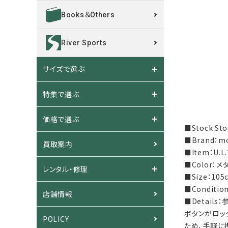
Books＆Others
River Sports
サイズで選ぶ
特集で選ぶ
価格で選ぶ
■Stock S
■Brand：m
買取案内
■Item：U
■Color：
レンタル・修理
■Size：10
■Condit
店舗情報
■Detail
ボタンがロッ
POLICY
ため、手軽に