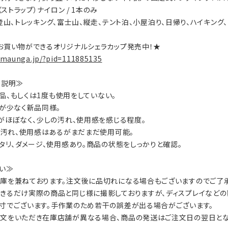
（ストラップ）ナイロン / 1本のみ
ty：登山、トレッキング、富士山、縦走、テント泊、小屋泊り、日帰り、ハイキン
お買い物ができるオリジナルシェラカップ発売中！★
.maunga.jp/?pid=111885135
on説明≫
：新品、もしくは1度も使用をしていない。
数が少なく新品同様。
ジがほぼなく、少しの汚れ、使用感を感じる程度。
ジ、汚れ、使用感はあるがまだまだ使用可能。
ヘタリ、ダメージ、使用感あり。商品の状態をしっかりと確認。
い≫
庫を兼ねております。注文後に品切れになる場合もございますのでご了承
きるだけ実際の商品と同じ様に撮影しておりますが、ディスプレイなどの
寸でございます。手作業のため若干の誤差が出る場合がございます。
文をいただき在庫店舗が異なる場合、商品の発送はご注文日の翌日とな