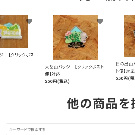
favorite
favorite
ジ 【クリックポス
日の出山
大岳山バッジ 【クリックポスト
ト便】対応
便】対応
550円(税
550円(税込)
他の商品を