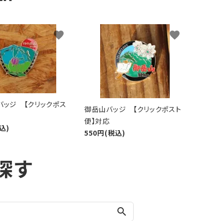
favorite
favorite
バッジ 【クリックポス
御岳山バッジ 【クリックポスト
便】対応
込)
550円(税込)
探す
search