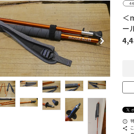
44
XXS
XS
S
M
L
XL
OtherBags
春・夏に向けたアウトド
Cooking Gear
ッズ
＜m
Sleeping Gear
冬期・雪山に向けたウェ
ー
Tent ＆ Shelter
ギア
Camping Gear
テント泊山行に向けた
4,
Field Gear
ア！
Climb ＆ Alpine
沢登りに向けたウェア・
Gear
ア！
Books＆Others
トレイルラン向けウェア
River Sports
ア！
キャンプに向けたギア！
特
error_outline
こ
share