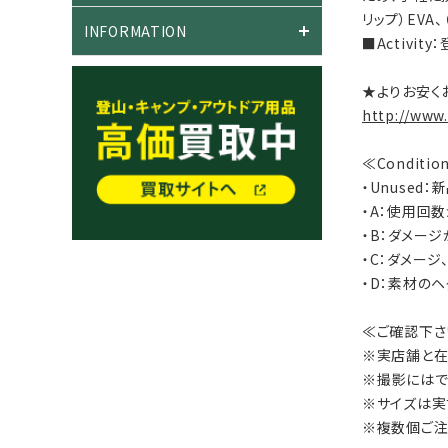
リップ）EVA、
INFORMATION
■Activi
★よりお安く
http://www
≪Conditi
・Unused
・A：使用回
・B：ダメー
・C：ダメー
・D：素材の
≪ご確認下さ
※実店舗と在
※撮影にはで
※サイズは実
※複数個ご注