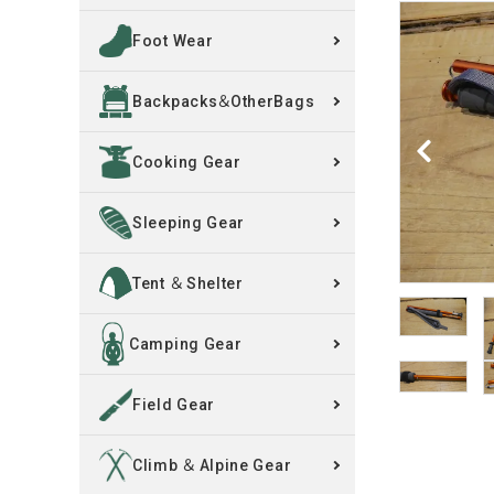
Foot Wear
買取案内
Backpacks＆OtherBags
レンタル・修理
Cooking Gear
店舗情報
POLICY
Sleeping Gear
INFORMATION
Tent ＆ Shelter
ACCOUNT MENU
Camping Gear
ようこそ ゲスト 様
Field Gear
meeting_room
person
ログイン
新規会員登録
Climb ＆ Alpine Gear