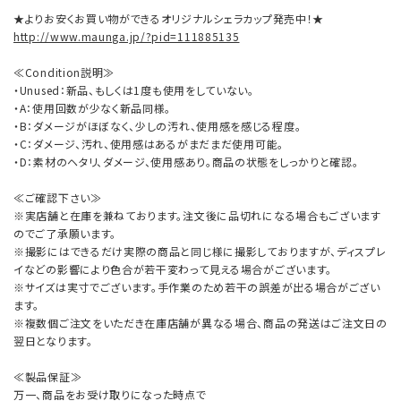
★よりお安くお買い物ができるオリジナルシェラカップ発売中！★
http://www.maunga.jp/?pid=111885135
≪Condition説明≫
・Unused：新品、もしくは1度も使用をしていない。
・A：使用回数が少なく新品同様。
・B：ダメージがほぼなく、少しの汚れ、使用感を感じる程度。
・C：ダメージ、汚れ、使用感はあるがまだまだ使用可能。
・D：素材のヘタリ、ダメージ、使用感あり。商品の状態をしっかりと確認。
≪ご確認下さい≫
※実店舗と在庫を兼ねております。注文後に品切れになる場合もございます
のでご了承願います。
※撮影にはできるだけ実際の商品と同じ様に撮影しておりますが、ディスプレ
イなどの影響により色合が若干変わって見える場合がございます。
※サイズは実寸でございます。手作業のため若干の誤差が出る場合がござい
ます。
※複数個ご注文をいただき在庫店舗が異なる場合、商品の発送はご注文日の
翌日となります。
≪製品保証≫
万一、商品をお受け取りになった時点で