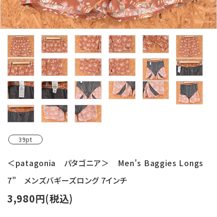
レンタル・修理
店舗情報
POLICY
INFORMATION
ACCOUNT MENU
ようこそ ゲスト 様
meeting_room
person
ログイン
新規会員登録
39pt
＜patagonia パタゴニア＞ Men's Baggies Longs
7" メンズバギーズロング 7インチ
3,980円(税込)