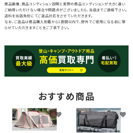
商品画像、商品コンディション説明と実際の商品コンディションが大きく違い
ご納得いただけない場合や問題点がございましたら、当店までご連絡下さい。
送料を当店負担にてご返品対応をさせていただきます。
なお、ご返品は商品購入到着から1週間以内で、野外でご使用になる前に限
らせていただきますことをご了承下さい。
おすすめ商品
favorite
favorite