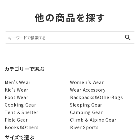
他の商品を探す
search
カテゴリーで選ぶ
Men's Wear
Women's Wear
Kid's Wear
Wear Accessory
Foot Wear
Backpacks＆OtherBags
Cooking Gear
Sleeping Gear
Tent ＆ Shelter
Camping Gear
Field Gear
Climb ＆ Alpine Gear
Books＆Others
River Sports
サイズで選ぶ