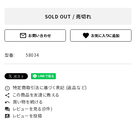
SOLD OUT / 売切れ
mail_outline
favorite
お問い合わせ
型番:
58034
特定商取引法に基づく表記 (返品など)
error_outline
この商品を友達に教える
share
買い物を続ける
undo
レビューを見る(0件)
forum
レビューを投稿
rate_review