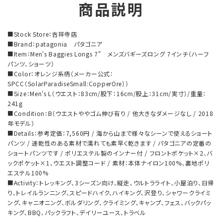
商品説明
■Stock Store：吉祥寺店
■Brand：patagonia パタゴニア
■Item：Men's Baggies Longs 7" メンズバギーズロング 7インチ（ハーフ
パンツ、ショーツ）
■Color：オレンジ系柄（メーカー公式：
SPCC（SolarParadiseSmall:CopperOre））
■Size：Men's L（ウエスト：83cm/股下：16cm/股上：31cm/実寸）/重量：
241g
■Condition：B（ウエストややゴム伸び有り / 他大きなダメージなし / 2018
年モデル）
■Details：参考定価：7,560円 / 海から山まで様々なシーンで使えるショート
パンツ / 速乾性のある素材で濡れても素早く乾きます / パタゴニアの定番の
ショートパンツです / ポリエステル製のインナー付 / フロントポケット×2、バ
ックポケット×1、ウエスト調整コード / 素材：本体ナイロン100%、裏地ポリ
エステル100%
■Activity：トレッキング、3シーズン向け、縦走、ウルトラライト、小屋泊り、日帰
り、トレイルランニング、スピードハイク、ハイキング、沢登り、シャワークライミ
ング、キャニオニング、ボルダリング、クライミング、キャンプ、フェス、バックパッ
キング、BBQ、パックラフト、デイリーユース、トラベル