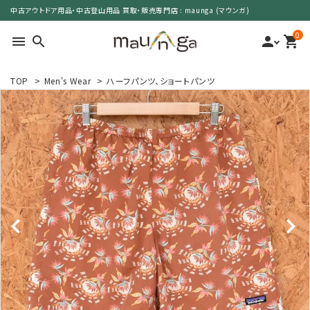
中古アウトドア用品・中古登山用品 買取・販売専門店 : maunga (マウンガ)
0
menu
search
person
shopping_cart
TOP
>
Men's Wear
>
ハーフパンツ、ショートパンツ
search
カテゴリーで選ぶ
サイズで選ぶ
特集で選ぶ
価格で選ぶ
買取案内