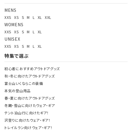
MENS
XXS
XS
S
M
L
XL
XXL
WOMENS
XXS
XS
S
M
L
XL
UNISEX
XXS
XS
S
M
L
XL
特集で選ぶ
初心者におすすめアウトドアグッズ
秋・冬に向けたアウトドアグッズ
富士山いくならこの装備
本気の登山用品
春・夏に向けたアウトドアグッズ
冬期・雪山に向けたウェア・ギア
テント泊山行に向けたギア！
沢登りに向けたウェア・ギア！
トレイルラン向けウェア・ギア！