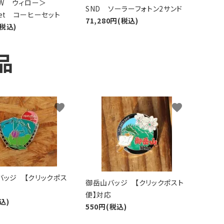
LOW ウィロー＞
SND ソーラーフォトン2サンド
 Set コーヒーセット
71,280円(税込)
(税込)
品
favorite
favorite
バッジ 【クリックポス
御岳山バッジ 【クリックポスト
便】対応
込)
550円(税込)