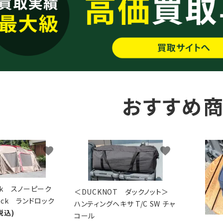
おすすめ
favorite
favorite
eak スノーピーク
＜DUCKNOT ダックノット＞
Lock ランドロック
ハンティングヘキサ T/C SW チャ
税込)
コール