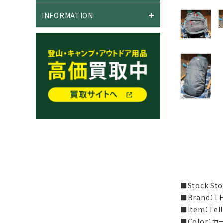
INFORMATION
■Stock S
■Brand：T
■Item：Te
■Color：