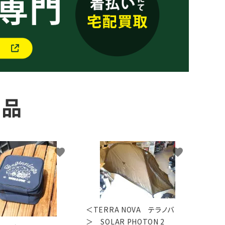
商品
favorite
favorite
＜TERRA NOVA テラノバ
＞ SOLAR PHOTON 2