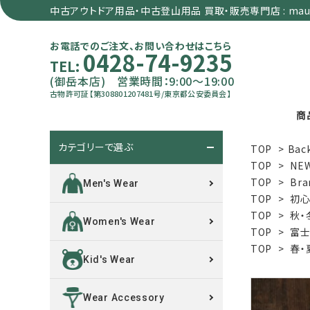
中古アウトドア用品・中古登山用品 買取・販売専門店 : maun
お電話でのご注文、お問い合わせはこちら
0428-74-9235
TEL:
(御岳本店) 営業時間：9:00～19:00
古物許可証【第308801207481号/東京都公安委員会】
商
カテゴリーで選ぶ
TOP
>
Bac
search
TOP
>
NE
TOP
>
Bra
Men's Wear
TOP
>
初心
カテゴリーで選ぶ
TOP
>
秋・
Women's Wear
TOP
>
富士
サイズで選ぶ
TOP
>
春・
Kid's Wear
特集で選ぶ
Wear Accessory
価格で選ぶ