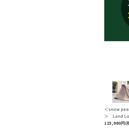
＜snow p
＞ Land 
125,980円(