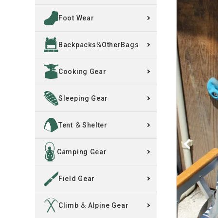
Foot Wear
買取案内
Backpacks＆OtherBags
レンタル・修理
Cooking Gear
店舗情報
POLICY
Sleeping Gear
INFORMATION
Tent ＆ Shelter
ACCOUNT MENU
Camping Gear
ようこそ ゲスト 様
Field Gear
meeting_room
person
ログイン
新規会員登録
Climb ＆ Alpine Gear