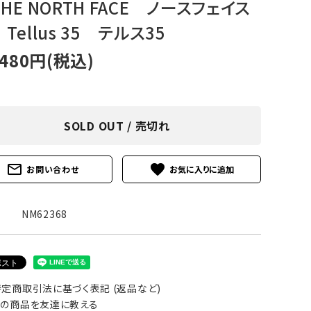
HE NORTH FACE ノースフェイス
アグ
ミリタリーライン・ミリタリー
Tellus 35 テルス35
ア・
,480円(税込)
ギ
ギ
SOLD OUT / 売切れ
・ギ
mail_outline
favorite
お問い合わせ
NM62368
定商取引法に基づく表記 (返品など)
の商品を友達に教える