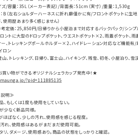
イズ/容量：35L（メーカー表記）/背面長：51cm（実寸）/重量：1,530g
tion：B（左右ショルダーハーネスに折れ癖僅かに有/フロントポケットに
、使用歴あまり多く感じません）
s：参考定価：25,850円/日帰りから小屋泊まで対応するバックパック/
フロントに大型のドロップポケット、ウエストポケット×2、雨蓋ポケット、
ナー、トレッキングポールホルダー×2、ハイドレーション対応など機能有/素
イロン
ty：登山、トレッキング、日帰り、富士山、ハイキング、残雪、初冬、小屋泊り、雪
お買い物ができるオリジナルシェラカップ発売中！★
.maunga.jp/?pid=111885135
on説明≫
：新品、もしくは1度も使用をしていない。
数が少なく新品同様。
ジがほぼなく、少しの汚れ、使用感を感じる程度。
ジ、汚れ、使用感はあるがまだまだ使用可能。
ヘタリ、ダメージ、使用感あり。商品の状態をしっかりと確認。