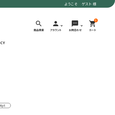
ようこそ ゲスト 様
0
search
person
sms
shopping_cart
商品検索
アカウント
お問合わせ
カート
ICY
検索する
価格で選ぶ
トド
デイリーユースにもおすすめなアウトドア
～9,900円
ウェア・ギア
10,000～
アグ
クライミング・ボルダリング用ウェア・ギア
19,990円
ヴィンテージなアイテム
20,000円～
4pt
備
ウルトラライト系
リバースポーツ