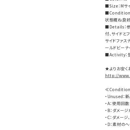
■Size：Mサ
■Condi
状態概ね良好
■Detail
付、サイドと
サイドファス
ールドビーナ
■Activi
★よりお安く
http://www
≪Conditi
・Unused
・A：使用回
・B：ダメー
・C：ダメー
・D：素材の