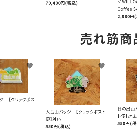
＜WIL
79,480円(税込)
Coffee
2,980円
売れ筋商
favorite
favorite
ジ 【クリックポス
日の出山
大岳山バッジ 【クリックポスト
ト便】対応
便】対応
550円(税
550円(税込)