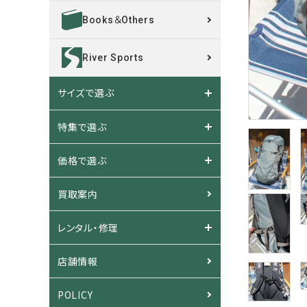
Books＆Others
River Sports
サイズで選ぶ
特集で選ぶ
価格で選ぶ
買取案内
レンタル・修理
店舗情報
POLICY