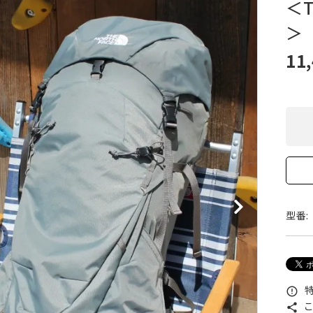
＜T
XXS
XS
S
M
L
XL
OtherBags
春・夏に向けたアウトド
＞ 
Cooking Gear
ッズ
Sleeping Gear
冬期・雪山に向けたウェ
11
Tent ＆ Shelter
ギア
Camping Gear
テント泊山行に向けた
Field Gear
ア！
Climb ＆ Alpine
沢登りに向けたウェア・
Gear
ア！
Books＆Others
トレイルラン向けウェア
River Sports
ア！
キャンプに向けたギア！
型番:
特
error_outline
こ
share