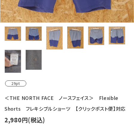
レンタル・修理
店舗情報
POLICY
INFORMATION
ACCOUNT MENU
ようこそ ゲスト 様
29pt
meeting_room
person
ログイン
新規会員登録
＜THE NORTH FACE ノースフェイス＞ Flexible
Shorts フレキシブルショーツ 【クリックポスト便】対応
2,980円(税込)