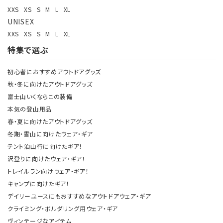
XXS
XS
S
M
L
XL
UNISEX
XXS
XS
S
M
L
XL
特集で選ぶ
初心者におすすめアウトドアグッズ
秋・冬に向けたアウトドアグッズ
富士山いくならこの装備
本気の登山用品
春・夏に向けたアウトドアグッズ
冬期・雪山に向けたウェア・ギア
テント泊山行に向けたギア！
沢登りに向けたウェア・ギア！
トレイルラン向けウェア・ギア！
キャンプに向けたギア！
デイリーユースにもおすすめなアウトドアウェア・ギア
クライミング・ボルダリング用ウェア・ギア
ヴィンテージなアイテム