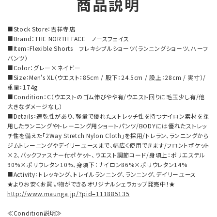
商品説明
■Stock Store：吉祥寺店
■Brand：THE NORTH FACE ノースフェイス
■Item：Flexible Shorts フレキシブルショーツ（ランニングショーツ、ハーフ
パンツ）
■Color：グレー×ネイビー
■Size：Men's XL（ウエスト：85cm / 股下：24.5cm / 股上：28cm / 実寸）/
重量：174g
■Condition：C（ウエストのゴム伸びやや有/ウエスト回りに毛玉少し有/他
大きなダメージなし）
■Details：速乾性があり、軽量で優れたストレッチ性を持つナイロン素材を採
用したランニングやトレーニング用ショートパンツ/BODYには優れたストレッ
チ性を備えた「2Way Stretch Nylon Cloth」を採用/トレラン、ランニングから
ジムトレーニングやデイリーユースまで、幅広く使用できます/フロントポケット
×2、バックファスナー付ポケット、ウエスト調節コード/身頃上：ポリエステル
90%×ポリウレタン10%、身頃下：ナイロン86%×ポリウレタン14%
■Activity：トレッキング、トレイルランニング、ランニング、デイリーユース
★よりお安くお買い物ができるオリジナルシェラカップ発売中！★
http://www.maunga.jp/?pid=111885135
≪Condition説明≫