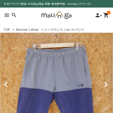
中古アウトドア用品・中古登山用品 買取・販売専門店 : maunga (マウンガ)
0
menu
search
person
shopping_cart
TOP
>
Women's Wear
>
ハーフパンツ、ショートパンツ
search
カテゴリーで選ぶ
サイズで選ぶ
特集で選ぶ
価格で選ぶ
買取案内