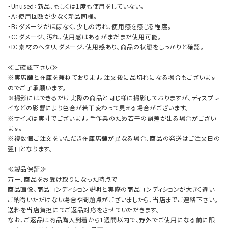
・Unused：新品、もしくは1度も使用をしていない。
・A：使用回数が少なく新品同様。
・B：ダメージがほぼなく、少しの汚れ、使用感を感じる程度。
・C：ダメージ、汚れ、使用感はあるがまだまだ使用可能。
・D：素材のヘタリ、ダメージ、使用感あり。商品の状態をしっかりと確認。
≪ご確認下さい≫
※実店舗と在庫を兼ねております。注文後に品切れになる場合もございます
のでご了承願います。
※撮影にはできるだけ実際の商品と同じ様に撮影しておりますが、ディスプレ
イなどの影響により色合が若干変わって見える場合がございます。
※サイズは実寸でございます。手作業のため若干の誤差が出る場合がござい
ます。
※複数個ご注文をいただき在庫店舗が異なる場合、商品の発送はご注文日の
翌日となります。
≪製品保証≫
万一、商品をお受け取りになった時点で
商品画像、商品コンディション説明と実際の商品コンディションが大きく違い
ご納得いただけない場合や問題点がございましたら、当店までご連絡下さい。
送料を当店負担にてご返品対応をさせていただきます。
なお、ご返品は商品購入到着から1週間以内で、野外でご使用になる前に限