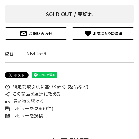
SOLD OUT / 売切れ
mail_outline
favorite
お問い合わせ
型番:
NB41569
特定商取引法に基づく表記 (返品など)
error_outline
この商品を友達に教える
share
買い物を続ける
undo
レビューを見る(0件)
forum
レビューを投稿
rate_review