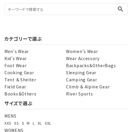
search
カテゴリーで選ぶ
Men's Wear
Women's Wear
Kid's Wear
Wear Accessory
Foot Wear
Backpacks＆OtherBags
Cooking Gear
Sleeping Gear
Tent ＆ Shelter
Camping Gear
Field Gear
Climb ＆ Alpine Gear
Books＆Others
River Sports
サイズで選ぶ
MENS
XXS
XS
S
M
L
XL
XXL
WOMENS