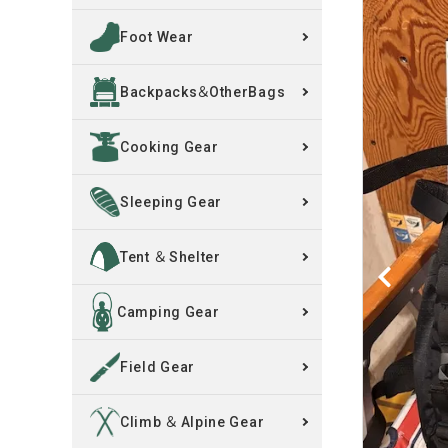
Foot Wear
買取案内
Backpacks＆OtherBags
レンタル・修理
Cooking Gear
店舗情報
POLICY
Sleeping Gear
INFORMATION
Tent ＆ Shelter
ACCOUNT MENU
Camping Gear
ようこそ ゲスト 様
Field Gear
meeting_room
person
ログイン
新規会員登録
Climb ＆ Alpine Gear