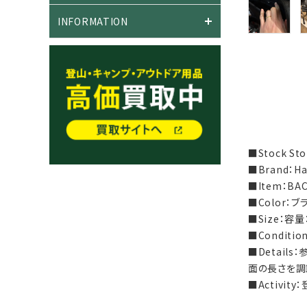
INFORMATION
■Stock S
■Brand：H
■Item：BA
■Color：ブ
■Size：容量：
■Condit
■Detail
面の長さを調
■Activi