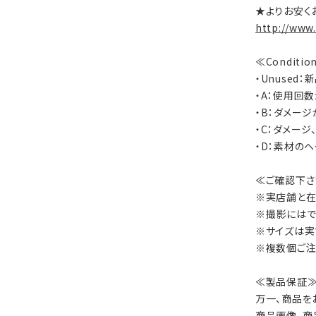
★よりお安く
http://www
≪Conditi
・Unused
・A：使用回
・B：ダメー
・C：ダメー
・D：素材の
≪ご確認下さ
※実店舗と在
※撮影にはで
※サイズは実
※複数個ご注
≪製品保証
万一、商品を
商品画像、商