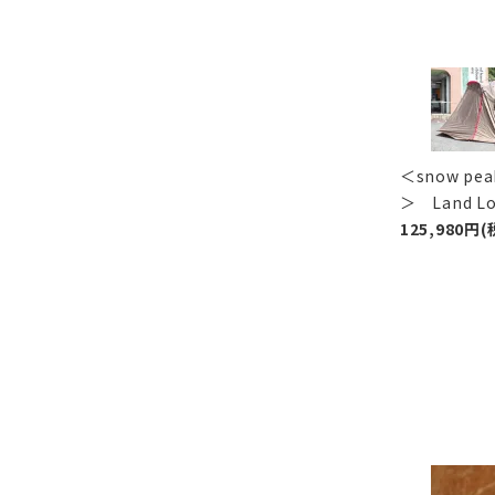
＜snow p
＞ Land 
125,980円(