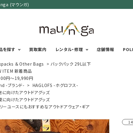
ga (マウンガ)
品を探す
買取案内
レンタル・修理
店舗情報
POL
kpacks ＆ Other Bags
>
バックパック 29L以下
W ITEM 新着商品
000円～19,990円
カテゴリーで選ぶ
サイズで選ぶ
特集で選ぶ
nd -ブランド-
>
HAGLOFS -ホグロフス-
冬に向けたアウトドアグッズ
Men's Wear
MENS
初心者におすすめアウ
夏に向けたアウトドアグッズ
Women's Wear
XXS
XS
S
M
L
XL
XXL
アグッズ
リーユースにもおすすめなアウトドアウェア・ギア
Kid's Wear
秋・冬に向けたアウトド
WOMENS
Wear Accessory
ッズ
XXS
XS
S
M
L
XL
14
Foot Wear
富士山いくならこの装
UNISEX
Backpacks＆
本気の登山用品