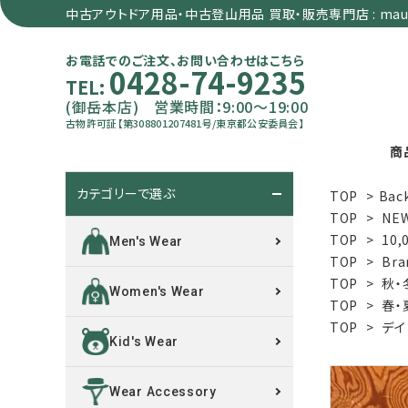
中古アウトドア用品・中古登山用品 買取・販売専門店 : maun
お電話でのご注文、お問い合わせはこちら
0428-74-9235
TEL:
(御岳本店) 営業時間：9:00～19:00
古物許可証【第308801207481号/東京都公安委員会】
商
カテゴリーで選ぶ
TOP
>
Bac
search
TOP
>
NE
TOP
>
10,
Men's Wear
TOP
>
Bra
カテゴリーで選ぶ
TOP
>
秋・
Women's Wear
TOP
>
春・
サイズで選ぶ
TOP
>
デイ
Kid's Wear
特集で選ぶ
Wear Accessory
価格で選ぶ