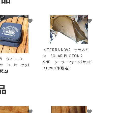
favorite
favorite
＜TERRA NOVA テラノバ
＞ SOLAR PHOTON 2
LOW ウィロー＞
SND ソーラーフォトン2サンド
 Set コーヒーセット
71,280円(税込)
(税込)
品
favorite
favorite