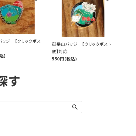
バッジ 【クリックポス
御岳山バッジ 【クリックポスト
便】対応
込)
550円(税込)
探す
search