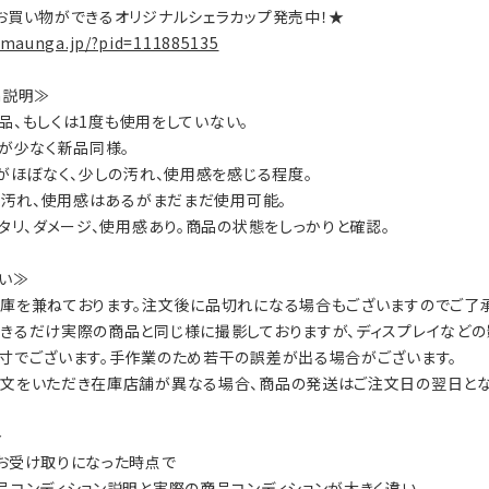
お買い物ができるオリジナルシェラカップ発売中！★
.maunga.jp/?pid=111885135
on説明≫
：新品、もしくは1度も使用をしていない。
数が少なく新品同様。
ジがほぼなく、少しの汚れ、使用感を感じる程度。
ジ、汚れ、使用感はあるがまだまだ使用可能。
ヘタリ、ダメージ、使用感あり。商品の状態をしっかりと確認。
い≫
庫を兼ねております。注文後に品切れになる場合もございますのでご了承
きるだけ実際の商品と同じ様に撮影しておりますが、ディスプレイなどの
寸でございます。手作業のため若干の誤差が出る場合がございます。
文をいただき在庫店舗が異なる場合、商品の発送はご注文日の翌日とな
≫
お受け取りになった時点で
品コンディション説明と実際の商品コンディションが大きく違い