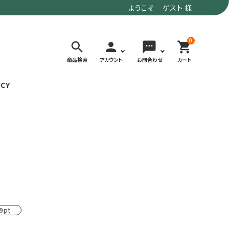
ようこそ ゲスト 様
0
search
person
sms
shopping_cart
商品検索
アカウント
お問合わせ
カート
ICY
検索する
価格で選ぶ
トド
デイリーユースにもおすすめなアウトドア
～9,900円
ウェア・ギア
10,000～
アグ
クライミング・ボルダリング用ウェア・ギア
19,990円
ヴィンテージなアイテム
20,000円～
9pt
備
ウルトラライト系
リバースポーツ