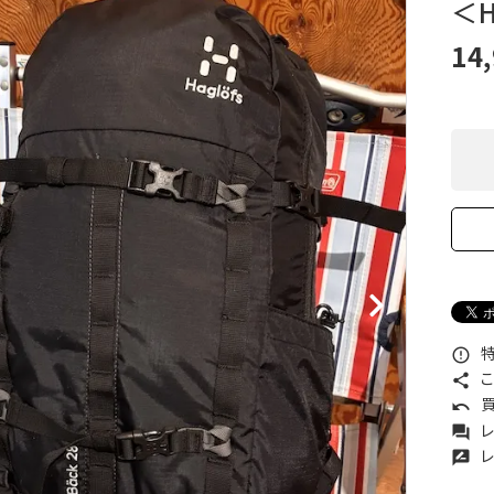
＜H
XXS
XS
S
M
L
XL
OtherBags
春・夏に向けたアウトド
Cooking Gear
ッズ
14
Sleeping Gear
冬期・雪山に向けたウェ
Tent ＆ Shelter
ギア
Camping Gear
テント泊山行に向けた
Field Gear
ア！
Climb ＆ Alpine
沢登りに向けたウェア・
Gear
ア！
Books＆Others
トレイルラン向けウェア
River Sports
ア！
キャンプに向けたギア！
特
error_outline
こ
share
買
undo
レ
forum
レ
rate_review