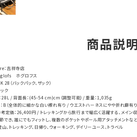
商品説
tore：吉祥寺店
aglofs ホグロフス
CK 28（バックパック、ザック）
ラック
28L / 背面長：(45-54 cm)cm（調整可能）/ 重量：1,035g
ion：B（全体的に細かな白い擦れ有り / ウエストハーネスにやや折れ癖有り
s：参考定価：26,400円 / トレッキングから旅行まで幅広く活躍する、メ
節でき、誰にでもフィットし、複数のポケットやポール用アタッチメントなど
ty：登山、トレッキング、日帰り、ウォーキング、デイリーユース、トラベル