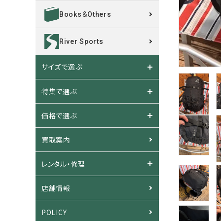
Books＆Others
River Sports
サイズで選ぶ
特集で選ぶ
価格で選ぶ
買取案内
レンタル・修理
店舗情報
POLICY