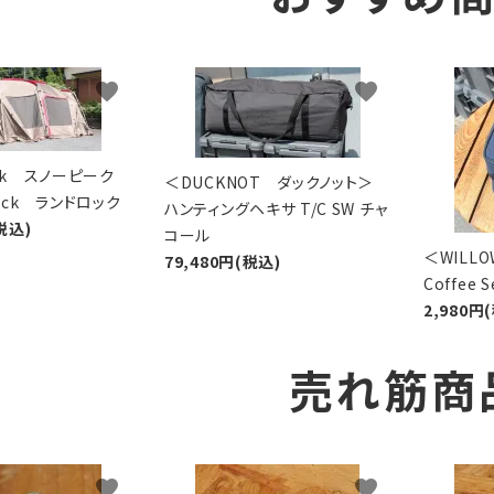
favorite
favorite
eak スノーピーク
＜DUCKNOT ダックノット＞
Lock ランドロック
ハンティングヘキサ T/C SW チャ
税込)
コール
＜WIL
79,480円(税込)
Coffee
2,980円
売れ筋商
favorite
favorite