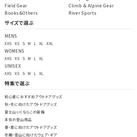
Field Gear
Climb ＆ Alpine Gear
Books＆Others
River Sports
サイズで選ぶ
MENS
XXS
XS
S
M
L
XL
XXL
WOMENS
XXS
XS
S
M
L
XL
UNISEX
XXS
XS
S
M
L
XL
特集で選ぶ
初心者におすすめアウトドアグッズ
秋・冬に向けたアウトドアグッズ
富士山いくならこの装備
本気の登山用品
春・夏に向けたアウトドアグッズ
冬期・雪山に向けたウェア・ギア