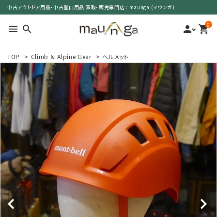
中古アウトドア用品・中古登山用品 買取・販売専門店 : maunga (マウンガ)
0
menu
search
person
shopping_cart
TOP
>
Climb ＆ Alpine Gear
>
ヘルメット
search
カテゴリーで選ぶ
サイズで選ぶ
特集で選ぶ
価格で選ぶ
買取案内