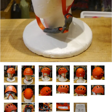
レンタル・修理
店舗情報
POLICY
INFORMATION
ACCOUNT MENU
ようこそ ゲスト 様
meeting_room
person
ログイン
新規会員登録