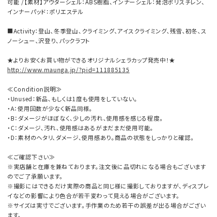
可能 /【素材】アウターシェル：ABS樹脂、インナーシェル：発泡ポリスチレン、
インナーパッド：ポリエステル
■Activity：登山、冬季登山、クライミング、アイスクライミング、残雪、初冬、ス
ノーシュー、沢登り、パックラフト
★よりお安くお買い物ができるオリジナルシェラカップ発売中！★
http://www.maunga.jp/?pid=111885135
≪Condition説明≫
・Unused：新品、もしくは1度も使用をしていない。
・A：使用回数が少なく新品同様。
・B：ダメージがほぼなく、少しの汚れ、使用感を感じる程度。
・C：ダメージ、汚れ、使用感はあるがまだまだ使用可能。
・D：素材のヘタリ、ダメージ、使用感あり。商品の状態をしっかりと確認。
≪ご確認下さい≫
※実店舗と在庫を兼ねております。注文後に品切れになる場合もございます
のでご了承願います。
※撮影にはできるだけ実際の商品と同じ様に撮影しておりますが、ディスプレ
イなどの影響により色合が若干変わって見える場合がございます。
※サイズは実寸でございます。手作業のため若干の誤差が出る場合がござい
ます。