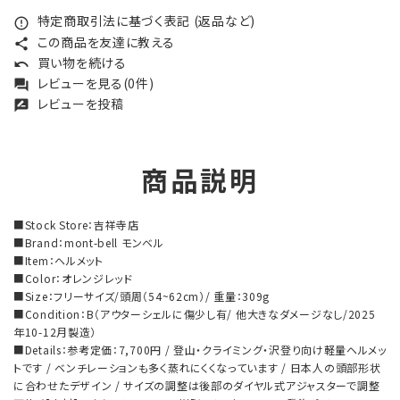
特定商取引法に基づく表記 (返品など)
error_outline
この商品を友達に教える
share
買い物を続ける
undo
レビューを見る(0件)
forum
レビューを投稿
rate_review
商品説明
■Stock Store：吉祥寺店
■Brand：mont-bell モンベル
■Item：ヘルメット
■Color：オレンジレッド
■Size：フリーサイズ/頭周（54~62cm）/ 重量：309g
■Condition：B（アウターシェルに傷少し有/ 他大きなダメージなし/2025
年10-12月製造）
■Details：参考定価：7,700円 / 登山・クライミング・沢登り向け軽量ヘルメッ
トです / ベンチレーションも多く蒸れにくくなっています / 日本人の頭部形状
に合わせたデザイン / サイズの調整は後部のダイヤル式アジャスターで調整