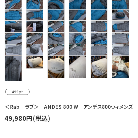
レンタル・修理
店舗情報
POLICY
INFORMATION
ACCOUNT MENU
ようこそ ゲスト 様
meeting_room
person
ログイン
新規会員登録
499pt
＜Rab ラブ＞ ANDES 800 W アンデス800ウィメンズ
49,980円(税込)