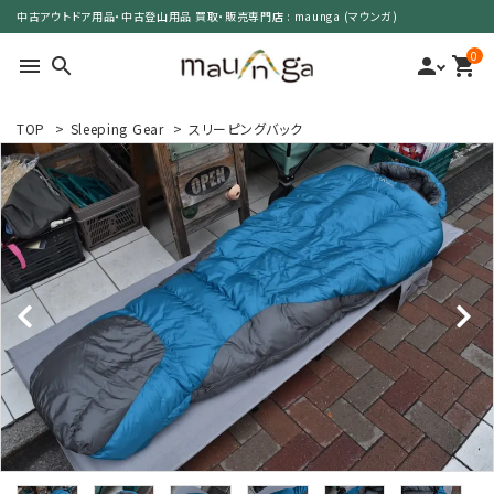
中古アウトドア用品・中古登山用品 買取・販売専門店 : maunga (マウンガ)
0
menu
search
person
shopping_cart
TOP
>
Sleeping Gear
>
スリーピングバック
search
カテゴリーで選ぶ
サイズで選ぶ
特集で選ぶ
価格で選ぶ
買取案内