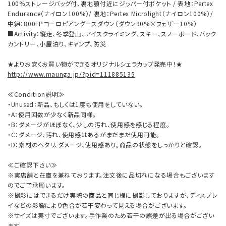
100%ストレージバッグ付、裏地顎付近にジッパー付ポケット / 表地：Pertex
Endurance（ナイロン100%）/ 裏地：Pertex Microlight（ナイロン100%）/
中綿：800FPヨーロピアングースダウン（ダウン90%×フェザー10%）
■Activity：縦走、冬季登山、アイスクライミング、スキー、スノーボード、バック
カントリー、小屋泊り、キャンプ、防災
★よりお安くお買い物ができるオリジナルシェラカップ発売中！★
http://www.maunga.jp/?pid=111885135
≪Condition説明≫
・Unused：新品、もしくは1度も使用をしていない。
・A：使用回数が少なく新品同様。
・B：ダメージがほぼなく、少しの汚れ、使用感を感じる程度。
・C：ダメージ、汚れ、使用感はあるがまだまだ使用可能。
・D：素材のヘタリ、ダメージ、使用感あり。商品の状態をしっかりと確認。
≪ご確認下さい≫
※実店舗と在庫を兼ねております。注文後に品切れになる場合もございます
のでご了承願います。
※撮影にはできるだけ実際の商品と同じ様に撮影しておりますが、ディスプレ
イなどの影響により色合が若干変わって見える場合がございます。
※サイズは実寸でございます。手作業のため若干の誤差が出る場合がござい
ます。