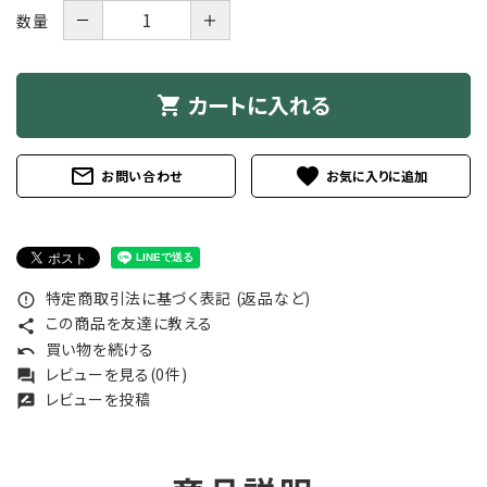
－
＋
数量
カートに入れる
shopping_cart
mail_outline
favorite
お問い合わせ
特定商取引法に基づく表記 (返品など)
error_outline
この商品を友達に教える
share
買い物を続ける
undo
レビューを見る(0件)
forum
レビューを投稿
rate_review