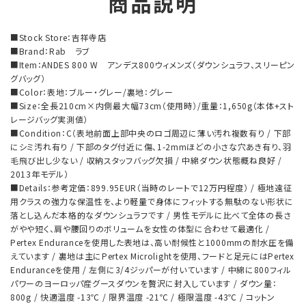
商品説明
■Stock Store：吉祥寺店
■Brand：Rab ラブ
■Item：ANDES 800 W アンデス800ウィメンズ（ダウンシュラフ、スリーピン
グバッグ）
■Color：表地：ブルー・グレー/裏地：グレー
■Size：全長210cm×内側最大幅73cm（使用時）/重量：1,650g（本体+スト
レージバッグ実測値）
■Condition：C（表地前面上部中央のロゴ周辺に薄い汚れ複数有り / 下部
にシミ汚れ有り / 下部のタグ付近に傷、1-2mmほどの小さな穴あき有り、羽
毛飛び出し少ない / 収納スタッフバッグ欠損 / 中綿ダウン状態概ね良好 /
2013年モデル）
■Details：参考定価：899.95EUR（当時のレートで12万円程度） / 極地遠征
用クラスの強力な保温性を、より軽量で身体にフィットする無駄のない形状に
落とし込んだ本格的なダウンシュラフです / 男性モデルに比べて全体の長さ
がやや短く、肩や腰回りのボリュームを女性の体型に合わせて最適化 /
Pertex Enduranceを使用した表地は、高い耐候性と1000mmの耐水圧を備
えています / 裏地は主にPertex Microlightを使用、フードと足元にはPertex
Enduranceを使用 / 左側に3/4ジッパーが付いています / 中綿に800フィル
パワーのヨーロッパ産グースダウンを贅沢に封入しています / ダウン量：
800g / 快適温度 -13℃ / 限界温度 -21℃ / 極限温度 -43℃ / コットン