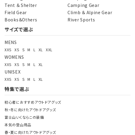
Tent ＆ Shelter
Camping Gear
Field Gear
Climb ＆ Alpine Gear
Books＆Others
River Sports
サイズで選ぶ
MENS
XXS
XS
S
M
L
XL
XXL
WOMENS
XXS
XS
S
M
L
XL
UNISEX
XXS
XS
S
M
L
XL
特集で選ぶ
初心者におすすめアウトドアグッズ
秋・冬に向けたアウトドアグッズ
富士山いくならこの装備
本気の登山用品
春・夏に向けたアウトドアグッズ