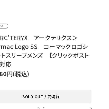
アグ
ミリタリーライン・ミリタリー
ア・
pt
ギ
ARC'TERYX アークテリクス＞
ギ
rmac Logo SS コーマックロゴシ
・ギ
ートスリーブメンズ 【クリックポスト
】対応
980円(税込)
SOLD OUT / 売切れ