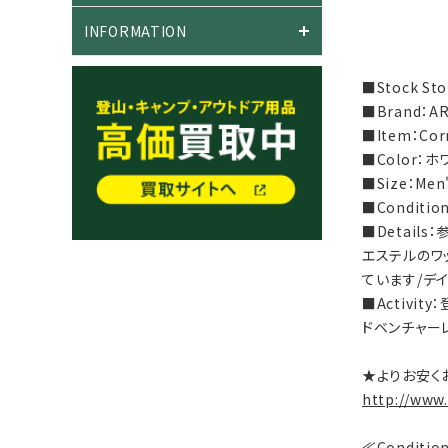
INFORMATION
■Stock S
■Brand：A
■Item：C
■Color：ホ
■Size：Me
■Condit
■Detail
エステルのワ
ています/デ
■Activi
ドベンチャーレ
★よりお安く
http://www
≪Conditi