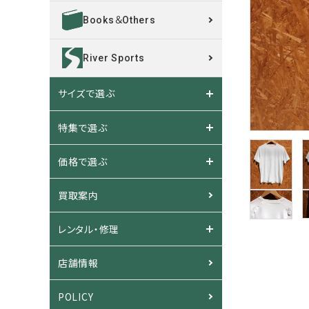
Books＆Others
River Sports
サイズで選ぶ
特集で選ぶ
価格で選ぶ
買取案内
レンタル・修理
店舗情報
POLICY