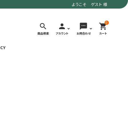
ようこそ ゲスト 様
0
search
person
sms
shopping_cart
商品検索
アカウント
お問合わせ
カート
ICY
検索する
価格で選ぶ
トド
デイリーユースにもおすすめなアウトドア
～9,900円
ウェア・ギア
10,000～
アグ
クライミング・ボルダリング用ウェア・ギア
19,990円
ヴィンテージなアイテム
20,000円～
備
ウルトラライト系
リバースポーツ