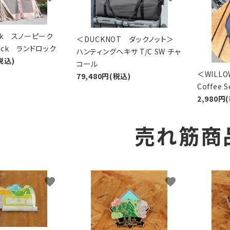
eak スノーピーク
＜DUCKNOT ダックノット＞
Lock ランドロック
ハンティングヘキサ T/C SW チャ
税込)
コール
＜WIL
79,480円(税込)
Coffee
2,980円
売れ筋商
favorite
favorite