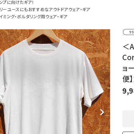
ンプに向けたギア！
XXS
XS
S
M
L
XL
OtherBags
春・夏に向けたアウトド
リーユースにもおすすめなアウトドアウェア・ギア
Cooking Gear
ッズ
イミング・ボルダリング用ウェア・ギア
Sleeping Gear
冬期・雪山に向けたウェ
Tent ＆ Shelter
ギア
99
Camping Gear
テント泊山行に向けた
Field Gear
ア！
＜
Climb ＆ Alpine
沢登りに向けたウェア・
Co
Gear
ア！
Books＆Others
トレイルラン向けウェア
ョ
River Sports
ア！
便
キャンプに向けたギア！
9,