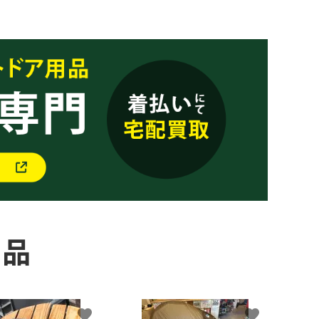
商品
favorite
favorite