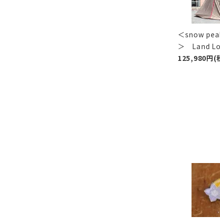
＜snow p
＞ Land 
125,980円(