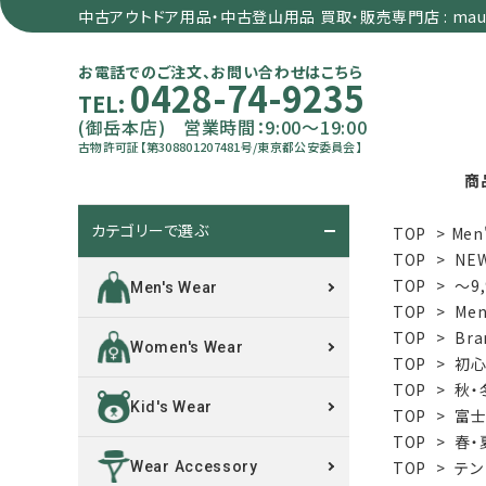
中古アウトドア用品・中古登山用品 買取・販売専門店 : maun
お電話でのご注文、お問い合わせはこちら
0428-74-9235
TEL:
(御岳本店) 営業時間：9:00～19:00
古物許可証【第308801207481号/東京都公安委員会】
商
カテゴリーで選ぶ
TOP
>
Men
search
TOP
>
NE
TOP
>
～9
Men's Wear
TOP
>
Men
カテゴリーで選ぶ
TOP
>
Bra
Women's Wear
TOP
>
初心
サイズで選ぶ
TOP
>
秋・
Kid's Wear
TOP
>
富士
特集で選ぶ
TOP
>
春・
TOP
>
テン
Wear Accessory
価格で選ぶ