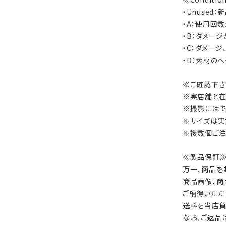
・Unused
・A：使用回
・B：ダメー
・C：ダメー
・D：素材の
≪ご確認下さ
※実店舗と在
※撮影にはで
※サイズは実
※複数個ご注
≪製品保証
万一、商品を
商品画像、商
ご納得いただ
送料を当店負
なお、ご返品