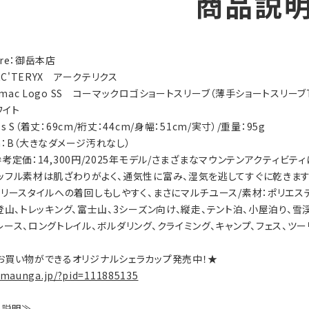
商品説
tore：御岳本店
RC'TERYX アークテリクス
ormac Logo SS コーマックロゴショートスリーブ（薄手ショートスリーブ
ワイト
n's S（着丈：69cm/裄丈：44cm/身幅：51cm/実寸）/重量：95g
ion：B（大きなダメージ汚れなし）
s：参考定価：14,300円/2025年モデル/さまざまなマウンテンアクティ
ッフル素材は肌ざわりがよく、通気性に富み、湿気を逃してすぐに乾きま
イリースタイルへの着回しもしやすく、まさにマルチユース/素材：ポリエステ
ty：登山、トレッキング、富士山、3シーズン向け、縦走、テント泊、小屋泊り、
ース、ロングトレイル、ボルダリング、クライミング、キャンプ、フェス、ツー
お買い物ができるオリジナルシェラカップ発売中！★
.maunga.jp/?pid=111885135
on説明≫