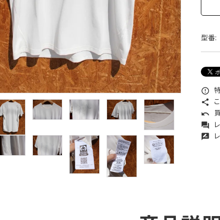
型番:
特
error_outline
こ
share
買
undo
レ
forum
レ
rate_review