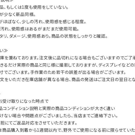
：新品、もしくは1度も使用をしていない。
数が少なく新品同様。
ジがほぼなく、少しの汚れ、使用感を感じる程度。
ジ、汚れ、使用感はあるがまだまだ使用可能。
ヘタリ、ダメージ、使用感あり。商品の状態をしっかりと確認。
い≫
庫を兼ねております。注文後に品切れになる場合もございますのでご了承
きるだけ実際の商品と同じ様に撮影しておりますが、ディスプレイなどの
寸でございます。手作業のため若干の誤差が出る場合がございます。
文をいただき在庫店舗が異なる場合、商品の発送はご注文日の翌日とな
≫
お受け取りになった時点で
品コンディション説明と実際の商品コンディションが大きく違い
けない場合や問題点がございましたら、当店までご連絡下さい。
担にてご返品対応をさせていただきます。
は商品購入到着から1週間以内で、野外でご使用になる前に限らせていた