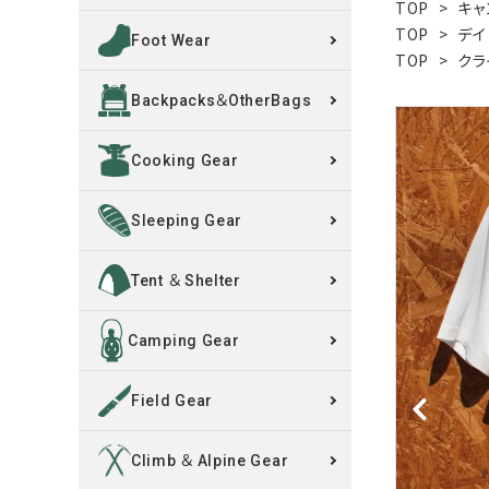
TOP
>
キャ
TOP
>
デイ
Foot Wear
買取案内
TOP
>
クラ
Backpacks＆OtherBags
レンタル・修理
Cooking Gear
店舗情報
POLICY
Sleeping Gear
INFORMATION
Tent ＆ Shelter
ACCOUNT MENU
Camping Gear
ようこそ ゲスト 様
Field Gear
meeting_room
person
ログイン
新規会員登録
Climb ＆ Alpine Gear