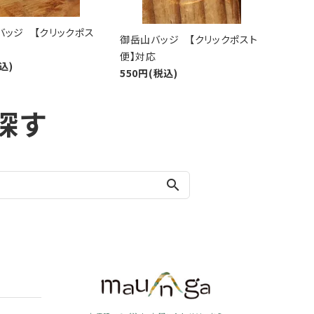
バッジ 【クリックポス
御岳山バッジ 【クリックポスト
便】対応
込)
550円(税込)
探す
search