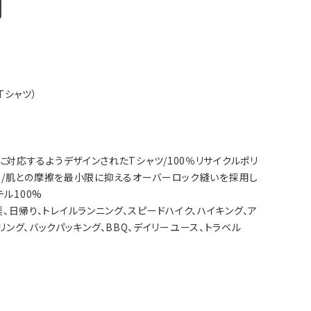
明
Tシャツ）
ビティに対応するようデザインされたTシャツ/100％リサイクルポリ
す/肌との摩擦を最小限に抑えるオーバーロック縫いを採用し
ル100%
雪渓、日帰り、トレイルランニング、スピードハイク、ハイキング、ア
リング、バックパッキング、BBQ、デイリーユース、トラベル