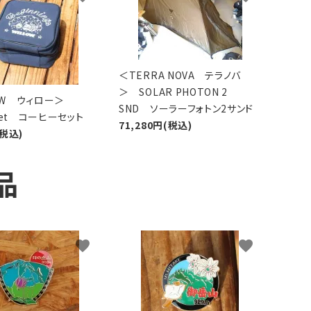
＜TERRA NOVA テラノバ
＞ SOLAR PHOTON 2
LOW ウィロー＞
SND ソーラーフォトン2サンド
 Set コーヒーセット
71,280円(税込)
(税込)
品
favorite
favorite