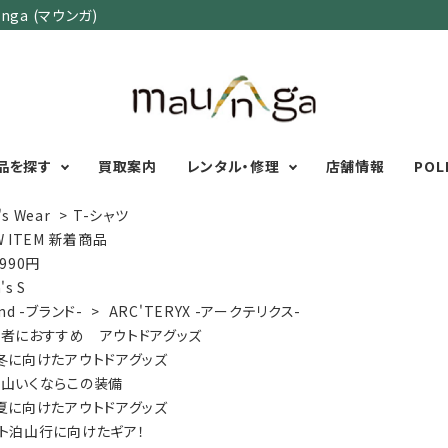
ga (マウンガ)
品を探す
買取案内
レンタル・修理
店舗情報
POL
's Wear
>
T-シャツ
W ITEM 新着商品
,990円
カテゴリーで選ぶ
サイズで選ぶ
特集で選ぶ
's S
nd -ブランド-
>
ARC'TERYX -アークテリクス-
Men's Wear
MENS
初心者におすすめアウ
者におすすめ アウトドアグッズ
Women's Wear
XXS
XS
S
M
L
XL
XXL
アグッズ
冬に向けたアウトドアグッズ
Kid's Wear
秋・冬に向けたアウトド
WOMENS
山いくならこの装備
Wear Accessory
ッズ
XXS
XS
S
M
L
XL
夏に向けたアウトドアグッズ
Foot Wear
富士山いくならこの装
ト泊山行に向けたギア！
UNISEX
Backpacks＆
本気の登山用品