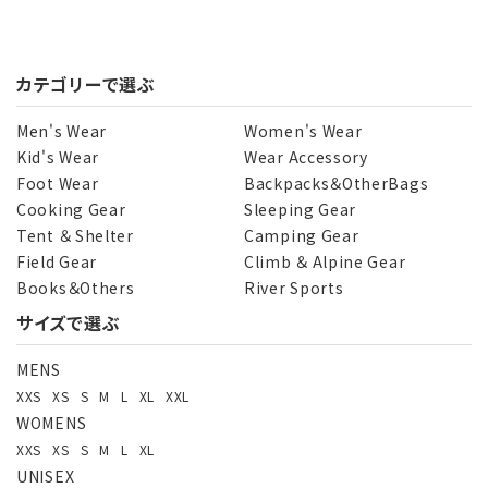
カテゴリーで選ぶ
Men's Wear
Women's Wear
Kid's Wear
Wear Accessory
Foot Wear
Backpacks＆OtherBags
Cooking Gear
Sleeping Gear
Tent ＆ Shelter
Camping Gear
Field Gear
Climb ＆ Alpine Gear
Books＆Others
River Sports
サイズで選ぶ
MENS
XXS
XS
S
M
L
XL
XXL
WOMENS
XXS
XS
S
M
L
XL
UNISEX