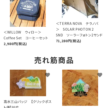
＜TERRA NOVA テラノバ
＞ SOLAR PHOTON 2
＜WILLOW ウィロー＞
SND ソーラーフォトン2サンド
Coffee Set コーヒーセット
71,280円(税込)
2,980円(税込)
売れ筋商品
favorite
favorite
高水三山バッジ 【クリックポス
ト便】対応