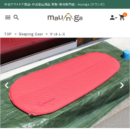
中古アウトドア用品・中古登山用品 買取・販売専門店 : maunga (マウンガ)
0
menu
search
person
shopping_cart
TOP
>
Sleeping Gear
>
マットレス
search
カテゴリーで選ぶ
サイズで選ぶ
特集で選ぶ
価格で選ぶ
買取案内