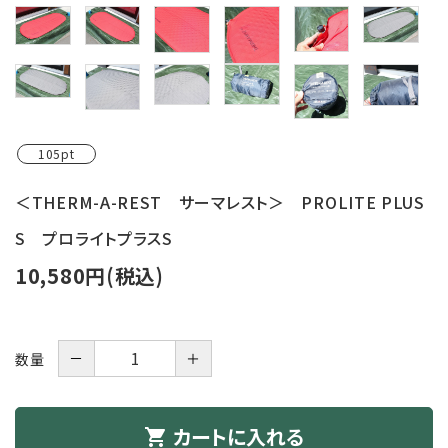
レンタル・修理
店舗情報
POLICY
105pt
INFORMATION
＜THERM-A-REST サーマレスト＞ PROLITE PLUS
ACCOUNT MENU
ようこそ ゲスト 様
S プロライトプラスS
10,580円(税込)
meeting_room
person
ログイン
新規会員登録
－
＋
数量
カートに入れる
shopping_cart