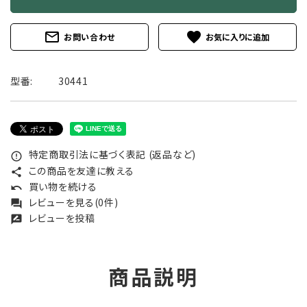
mail_outline
favorite
お問い合わせ
型番:
30441
特定商取引法に基づく表記 (返品など)
error_outline
この商品を友達に教える
share
買い物を続ける
undo
レビューを見る(0件)
forum
レビューを投稿
rate_review
商品説明