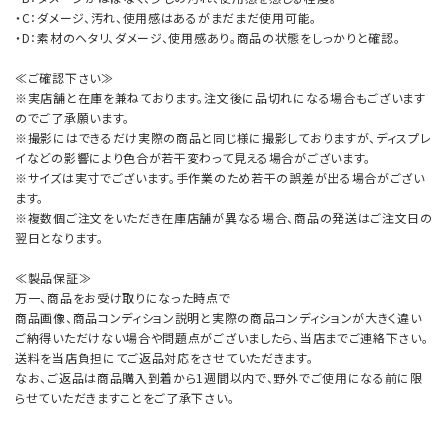
・C：ダメージ、汚れ、使用感はあるがまだまだ使用可能。
・D：素材のヘタリ、ダメージ、使用感あり。商品の状態をしっかりと確認。
≪ご確認下さい≫
※実店舗と在庫を兼ねております。注文後に品切れになる場合もございます
のでご了承願います。
※撮影にはできるだけ実際の商品と同じ様に撮影しておりますが、ディスプレ
イなどの影響により色合が若干変わって見える場合がございます。
※サイズは実寸でございます。手作業のため若干の誤差が出る場合がござい
ます。
※複数個ご注文をいただき在庫店舗が異なる場合、商品の発送はご注文日の
翌日となります。
≪製品保証≫
万一、商品をお受け取りになった時点で
商品画像、商品コンディション説明と実際の商品コンディションが大きく違い
ご納得いただけない場合や問題点がございましたら、当店までご連絡下さい。
送料を当店負担にてご返品対応をさせていただきます。
なお、ご返品は商品購入到着から1週間以内で、野外でご使用になる前に限
らせていただきますことをご了承下さい。