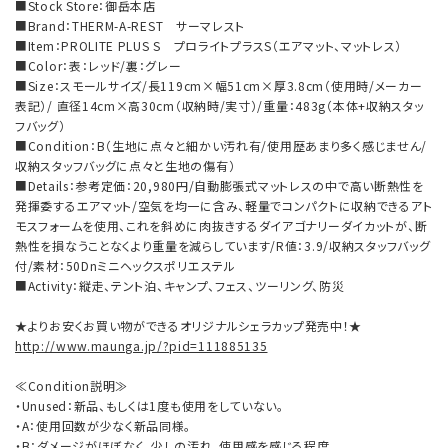
■Stock Store：御岳本店
■Brand：THERM-A-REST サーマレスト
■Item：PROLITE PLUS S プロライトプラスS（エアマット、マットレス）
■Color：表：レッド/裏：グレー
■Size：スモールサイズ/長119cm×幅51cm×厚3.8cm（使用時/メーカー
表記）/ 直径14cm×高30cm（収納時/実寸）/重量：483g（本体+収納スタッ
フバッグ）
■Condition：B（生地に点々と細かい汚れ有/使用歴あまり多く感じません/
収納スタッフバッグに点々と生地の傷有）
■Details：参考定価：20,980円/自動膨張式マットレスの中で高い断熱性を
発揮委するエアマット/空気を均一に含み、軽量でコンパクトに収納できるアト
モスフォームを使用、これを斜めに肉抜きするダイアゴナリーダイカットが、断
熱性を損なうことなくより重量を減らしています/R値：3.9/収納スタッフバッグ
付/素材：50Dnミニヘックスポリエステル
■Activity：縦走、テント泊、キャンプ、フェス、ツーリング、防災
★よりお安くお買い物ができるオリジナルシェラカップ発売中！★
http://www.maunga.jp/?pid=111885135
≪Condition説明≫
・Unused：新品、もしくは1度も使用をしていない。
・A：使用回数が少なく新品同様。
・B：ダメージがほぼなく、少しの汚れ、使用感を感じる程度。