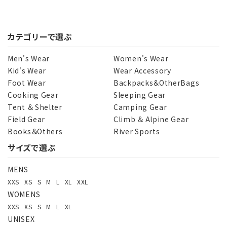
カテゴリーで選ぶ
Men's Wear
Women's Wear
Kid's Wear
Wear Accessory
Foot Wear
Backpacks＆OtherBags
Cooking Gear
Sleeping Gear
Tent ＆ Shelter
Camping Gear
Field Gear
Climb ＆ Alpine Gear
Books＆Others
River Sports
サイズで選ぶ
MENS
XXS
XS
S
M
L
XL
XXL
WOMENS
XXS
XS
S
M
L
XL
UNISEX