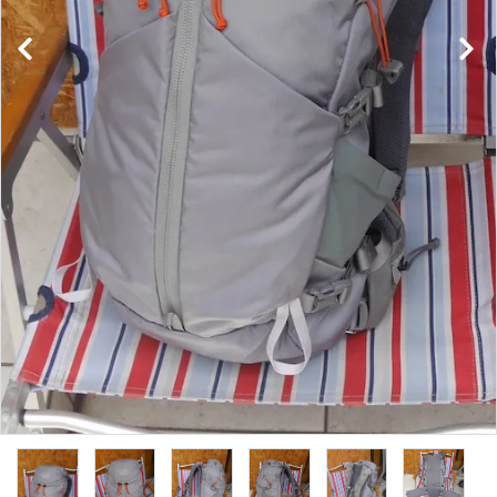
レンタル・修理
店舗情報
POLICY
INFORMATION
ACCOUNT MENU
ようこそ ゲスト 様
meeting_room
person
ログイン
新規会員登録