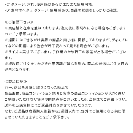
・C：ダメージ、汚れ、使用感はあるがまだまだ使用可能。
・D：素材のヘタリ、ダメージ、使用感あり。商品の状態をしっかりと確認。
≪ご確認下さい≫
※実店舗と在庫を兼ねております。注文後に品切れになる場合もございます
のでご了承願います。
※撮影にはできるだけ実際の商品と同じ様に撮影しておりますが、ディスプレ
イなどの影響により色合が若干変わって見える場合がございます。
※サイズは実寸でございます。手作業のため若干の誤差が出る場合がござい
ます。
※複数個ご注文をいただき在庫店舗が異なる場合、商品の発送はご注文日の
翌日となります。
≪製品保証≫
万一、商品をお受け取りになった時点で
商品画像、商品コンディション説明と実際の商品コンディションが大きく違い
ご納得いただけない場合や問題点がございましたら、当店までご連絡下さい。
送料を当店負担にてご返品対応をさせていただきます。
なお、ご返品は商品購入到着から1週間以内で、野外でご使用になる前に限
らせていただきますことをご了承下さい。