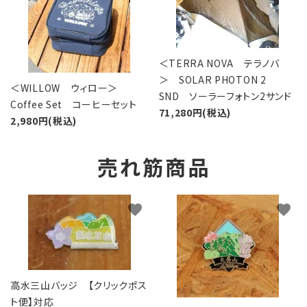
＜TERRA NOVA テラノバ
＞ SOLAR PHOTON 2
＜WILLOW ウィロー＞
SND ソーラーフォトン2サンド
Coffee Set コーヒーセット
71,280円(税込)
2,980円(税込)
売れ筋商品
favorite
favorite
高水三山バッジ 【クリックポス
ト便】対応