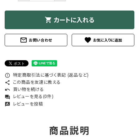
カートに入れる
shopping_cart
mail_outline
favorite
お問い合わせ
特定商取引法に基づく表記 (返品など)
error_outline
この商品を友達に教える
share
買い物を続ける
undo
レビューを見る(0件)
forum
レビューを投稿
rate_review
商品説明