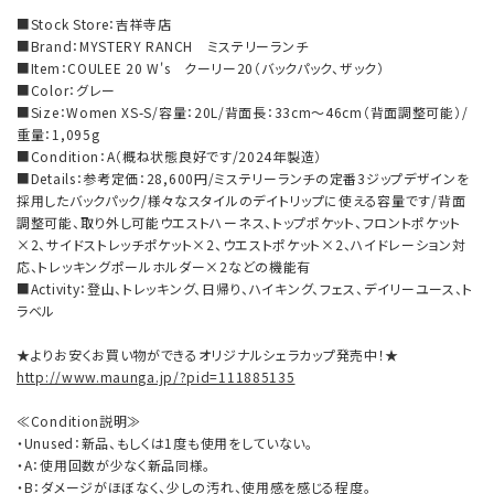
■Stock Store：吉祥寺店
■Brand：MYSTERY RANCH ミステリーランチ
■Item：COULEE 20 W's クーリー20（バックパック、ザック）
■Color：グレー
■Size：Women XS-S/容量：20L/背面長：33cm～46cm（背面調整可能）/
重量：1,095g
■Condition：A（概ね状態良好です/2024年製造）
■Details：参考定価：28,600円/ミステリーランチの定番3ジップデザインを
採用したバックパック/様々なスタイルのデイトリップに使える容量です/背面
調整可能、取り外し可能ウエストハーネス、トップポケット、フロントポケット
×2、サイドストレッチポケット×2、ウエストポケット×2、ハイドレーション対
応、トレッキングポールホルダー×2などの機能有
■Activity：登山、トレッキング、日帰り、ハイキング、フェス、デイリーユース、ト
ラベル
★よりお安くお買い物ができるオリジナルシェラカップ発売中！★
http://www.maunga.jp/?pid=111885135
≪Condition説明≫
・Unused：新品、もしくは1度も使用をしていない。
・A：使用回数が少なく新品同様。
・B：ダメージがほぼなく、少しの汚れ、使用感を感じる程度。