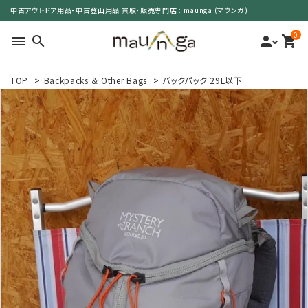
中古アウトドア用品・中古登山用品 買取・販売専門店 : maunga (マウンガ)
0
menu
search
person
shopping_cart
TOP
>
Backpacks ＆ Other Bags
>
バックパック 29L以下
search
カテゴリーで選ぶ
サイズで選ぶ
特集で選ぶ
価格で選ぶ
買取案内