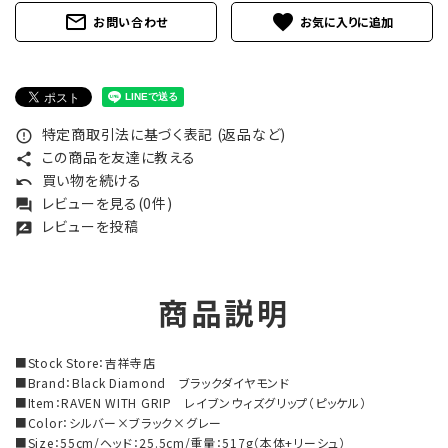
mail_outline
favorite
お問い合わせ
特定商取引法に基づく表記 (返品など)
error_outline
この商品を友達に教える
share
買い物を続ける
undo
レビューを見る(0件)
forum
レビューを投稿
rate_review
商品説明
■Stock Store：吉祥寺店
■Brand：Black Diamond ブラックダイヤモンド
■Item：RAVEN WITH GRIP レイブンウィズグリップ（ピッケル）
■Color：シルバー×ブラック×グレー
■Size：55cm/ヘッド：25.5cm/重量：517g（本体+リーシュ）