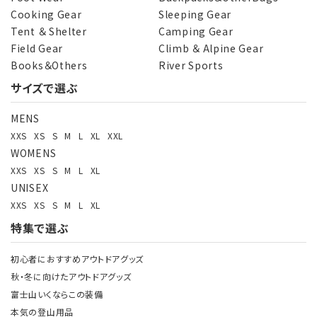
Cooking Gear
Sleeping Gear
Tent ＆ Shelter
Camping Gear
Field Gear
Climb ＆ Alpine Gear
Books＆Others
River Sports
サイズで選ぶ
MENS
XXS
XS
S
M
L
XL
XXL
WOMENS
XXS
XS
S
M
L
XL
UNISEX
XXS
XS
S
M
L
XL
特集で選ぶ
初心者におすすめアウトドアグッズ
秋・冬に向けたアウトドアグッズ
富士山いくならこの装備
本気の登山用品