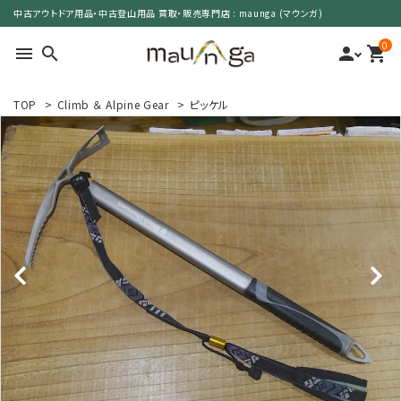
中古アウトドア用品・中古登山用品 買取・販売専門店 : maunga (マウンガ)
0
menu
search
person
shopping_cart
TOP
>
Climb ＆ Alpine Gear
>
ピッケル
search
カテゴリーで選ぶ
サイズで選ぶ
特集で選ぶ
価格で選ぶ
買取案内