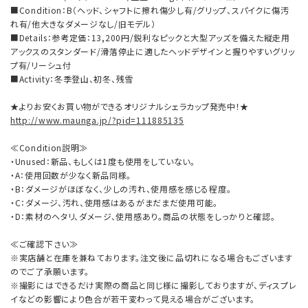
■Condition：B（ヘッド、シャフトに擦れ傷少し有/グリップ、スパイクに傷汚
れ有/他大きなダメージなし/旧モデル）
■Details：参考定価：13,200円/鋭利なピックと大型アッズを備えた縦走用
アックスのスタンダード/滑落停止に適したヘッドデザインと握りやすいグリッ
プ有/リーシュ付
■Activity：冬季登山、初冬、残雪
★よりお安くお買い物ができるオリジナルシェラカップ発売中！★
http://www.maunga.jp/?pid=111885135
≪Condition説明≫
・Unused：新品、もしくは1度も使用をしていない。
・A：使用回数が少なく新品同様。
・B：ダメージがほぼなく、少しの汚れ、使用感を感じる程度。
・C：ダメージ、汚れ、使用感はあるがまだまだ使用可能。
・D：素材のヘタリ、ダメージ、使用感あり。商品の状態をしっかりと確認。
≪ご確認下さい≫
※実店舗と在庫を兼ねております。注文後に品切れになる場合もございます
のでご了承願います。
※撮影にはできるだけ実際の商品と同じ様に撮影しておりますが、ディスプレ
イなどの影響により色合が若干変わって見える場合がございます。