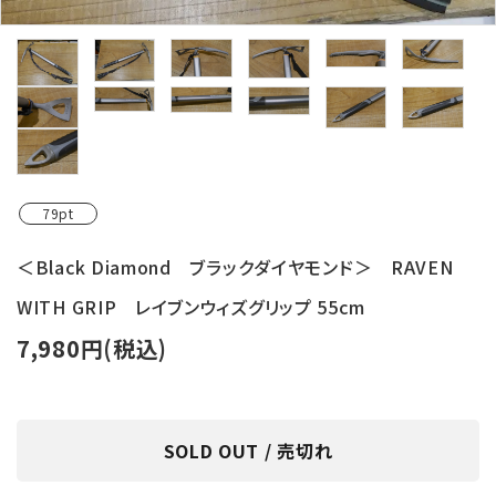
レンタル・修理
店舗情報
POLICY
INFORMATION
79pt
ACCOUNT MENU
ようこそ ゲスト 様
＜Black Diamond ブラックダイヤモンド＞ RAVEN
WITH GRIP レイブンウィズグリップ 55cm
meeting_room
person
ログイン
新規会員登録
7,980円(税込)
SOLD OUT / 売切れ