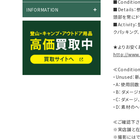
■Condit
■Detai
INFORMATION
頭部を常にド
■Activi
クパッキング
★よりお安く
http://www
≪Conditi
・Unused
・A：使用回
・B：ダメー
・C：ダメー
・D：素材の
≪ご確認下さ
※実店舗と在
※撮影にはで