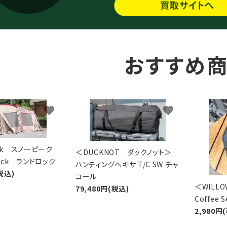
おすすめ
favorite
favorite
eak スノーピーク
＜DUCKNOT ダックノット＞
Lock ランドロック
ハンティングヘキサ T/C SW チャ
税込)
コール
＜WIL
79,480円(税込)
Coffee
2,980円