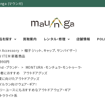
ga (マウンガ)
品を探す
買取案内
レンタル・修理
店舗情報
POL
r Accessory
>
帽子（ハット、キャップ、サンバイザー）
W ITEM 新着商品
,990円
カテゴリーで選ぶ
サイズで選ぶ
特集で選ぶ
nd -ブランド-
>
MONTURA -モンチュラ・モントゥーラ-
者におすすめ アウトドアグッズ
Men's Wear
MENS
初心者におすすめアウ
夏に向けたアウトドアグッズ
Women's Wear
XXS
XS
S
M
L
XL
XXL
アグッズ
イルラン向けウェア・ギア！
Kid's Wear
秋・冬に向けたアウトド
WOMENS
リーユースにもおすすめなアウトドアウェア・ギア
Wear Accessory
ッズ
XXS
XS
S
M
L
XL
トラライト系
Foot Wear
富士山いくならこの装
UNISEX
Backpacks＆
本気の登山用品