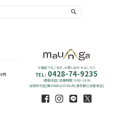
search
お電話でのご注文、お問い合わせはこちら
0428-74-9235
TEL:
90円
（御岳本店）営業時間：9:00~19:00
古物許可証[第308801207481号/東京都公安委員会]