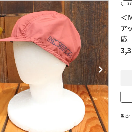
33
XXS
XS
S
M
L
XL
OtherBags
春・夏に向けたアウトド
Cooking Gear
ッズ
＜M
Sleeping Gear
冬期・雪山に向けたウェ
ア
Tent ＆ Shelter
ギア
Camping Gear
テント泊山行に向けた
応
Field Gear
ア！
Climb ＆ Alpine
沢登りに向けたウェア・
3,
Gear
ア！
Books＆Others
トレイルラン向けウェア
River Sports
ア！
キャンプに向けたギア！
型番: