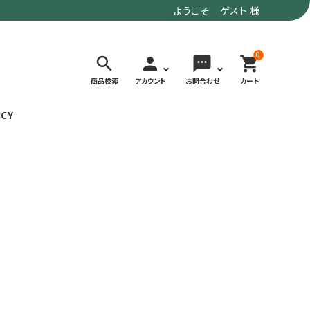
ようこそ ゲスト 様
0
search
person
sms
shopping_cart
商品検索
アカウント
お問合わせ
カート
ICY
検索する
価格で選ぶ
トド
デイリーユースにもおすすめなアウトドア
～9,900円
ウェア・ギア
10,000～
アグ
クライミング・ボルダリング用ウェア・ギア
19,990円
ヴィンテージなアイテム
20,000円～
備
ウルトラライト系
リバースポーツ