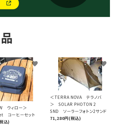
商品
favorite
favorite
＜TERRA NOVA テラノバ
＞ SOLAR PHOTON 2
LOW ウィロー＞
SND ソーラーフォトン2サンド
 Set コーヒーセット
71,280円(税込)
(税込)