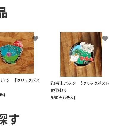
品
favorite
favorite
バッジ 【クリックポス
御岳山バッジ 【クリックポスト
便】対応
込)
550円(税込)
探す