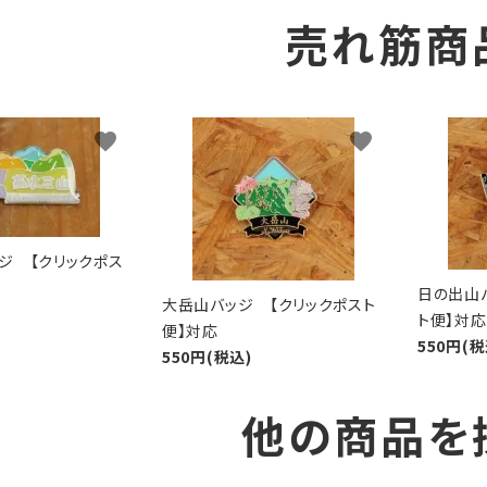
売れ筋商
favorite
favorite
ジ 【クリックポス
日の出山
大岳山バッジ 【クリックポスト
ト便】対応
便】対応
550円(税
550円(税込)
他の商品を