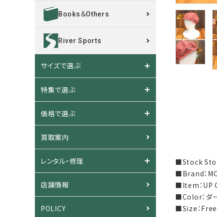
Books＆Others
River Sports
サイズで選ぶ
特集で選ぶ
価格で選ぶ
買取案内
レンタル・修理
■Stock S
■Brand：
店舗情報
■Item：UP
■Color：
POLICY
■Size：Fr