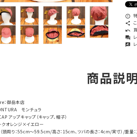
特
error_outline
こ
share
買
undo
レ
forum
レ
rate_review
商品説
tore：御岳本店
MONTURA モンチュラ
 CAP アップキャップ（キャップ、帽子）
ダークオレンジ×イエロー
ee（頭周り：55cm～59.5cm/高さ：15cm、ツバの長さ：4cm/実寸）/重量：