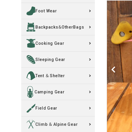
Foot Wear
買取案内
Backpacks＆OtherBags
レンタル・修理
Cooking Gear
店舗情報
POLICY
Sleeping Gear
INFORMATION
Tent ＆ Shelter
ACCOUNT MENU
Camping Gear
ようこそ ゲスト 様
Field Gear
meeting_room
person
ログイン
新規会員登録
Climb ＆ Alpine Gear