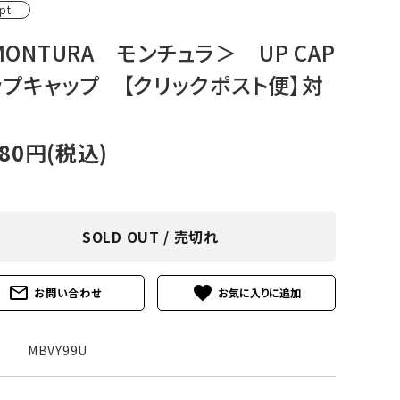
pt
アグ
ミリタリーライン・ミリタリー
ONTURA モンチュラ＞ UP CAP
ア・
ップキャップ 【クリックポスト便】対
ギ
ギ
380円(税込)
・ギ
SOLD OUT / 売切れ
mail_outline
favorite
お問い合わせ
MBVY99U