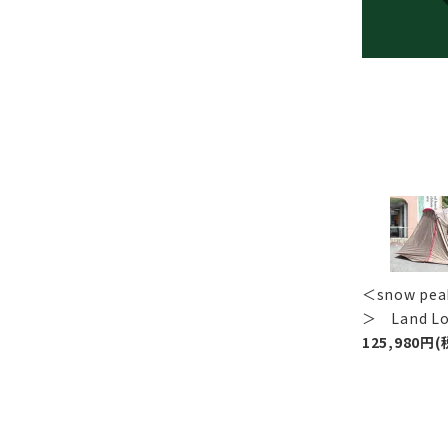
＜snow p
＞ Land 
125,980円(