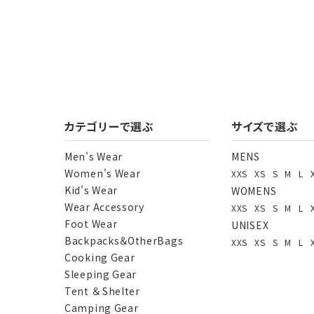
カテゴリーで選ぶ
サイズで選ぶ
Men's Wear
MENS
Women's Wear
XXS
XS
S
M
L
Kid's Wear
WOMENS
Wear Accessory
XXS
XS
S
M
L
Foot Wear
UNISEX
Backpacks＆OtherBags
XXS
XS
S
M
L
Cooking Gear
Sleeping Gear
Tent ＆ Shelter
Camping Gear