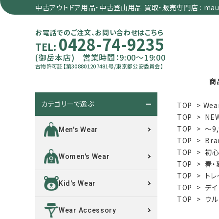
中古アウトドア用品・中古登山用品 買取・販売専門店 : maun
お電話でのご注文、お問い合わせはこちら
0428-74-9235
TEL:
(御岳本店) 営業時間：9:00～19:00
古物許可証【第308801207481号/東京都公安委員会】
商
カテゴリーで選ぶ
TOP
>
Wea
search
TOP
>
NE
TOP
>
～9
Men's Wear
TOP
>
Bra
カテゴリーで選ぶ
TOP
>
初心
Women's Wear
TOP
>
春・
サイズで選ぶ
TOP
>
トレ
Kid's Wear
TOP
>
デイ
特集で選ぶ
TOP
>
ウル
Wear Accessory
価格で選ぶ