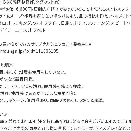
ion：B（状態概ね良好/タグカット有）
ls：参考定価：6,600円/圧倒的な軽さで被っていることを忘れるストレ
ライにキープ/視界を遮らない短ツバにより、風の抵抗を抑え、ヘルメット
ty：登山、トレッキング、ウルトラライト、日帰り、トレイルランニング、スピー
、デイリーユース、トラベル
お買い物ができるオリジナルシェラカップ発売中！★
.maunga.jp/?pid=111885135
on説明≫
：新品、もしくは1度も使用をしていない。
数が少なく新品同様。
ジがほぼなく、少しの汚れ、使用感を感じる程度。
ジ、汚れ、使用感はあるがまだまだ使用可能。
ヘタリ、ダメージ、使用感あり。商品の状態をしっかりと確認。
い≫
庫を兼ねております。注文後に品切れになる場合もございますのでご了承
きるだけ実際の商品と同じ様に撮影しておりますが、ディスプレイなどの