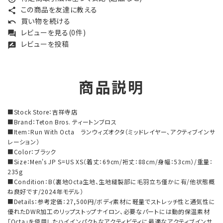
この商品を友達に教える
share
買い物を続ける
undo
レビューを見る(0件)
forum
レビューを投稿
rate_review
商品説明
■Stock Store：吉祥寺店
■Brand：Teton Bros. ティートンブロス
■Item：Run With Octa ランウィズオクタ（ミッドレイヤー、アクティブインサ
レーション）
■Color：ブラック
■Size：Men's JP S=US XS（着丈：69cm/裄丈：88cm/身幅：53cm）/重量：
235g
■Condition：B（裏地Octa生地、生地縫製部に毛羽立ち僅かに有/他状態概
ね良好です/2024年モデル）
■Details：参考定価：27,500円/ボディ素材に軽量でストレッチ性と通気性に
優れたDWR加工のリップストップナイロン、必要なパートには動的保温素材
「Octa」を使用したハイインパクトなアクティビティに最適なアクティブインサ