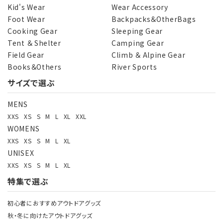
Kid's Wear
Wear Accessory
Foot Wear
Backpacks＆OtherBags
Cooking Gear
Sleeping Gear
Tent ＆ Shelter
Camping Gear
Field Gear
Climb ＆ Alpine Gear
Books＆Others
River Sports
サイズで選ぶ
MENS
XXS
XS
S
M
L
XL
XXL
WOMENS
XXS
XS
S
M
L
XL
UNISEX
XXS
XS
S
M
L
XL
特集で選ぶ
初心者におすすめアウトドアグッズ
秋・冬に向けたアウトドアグッズ