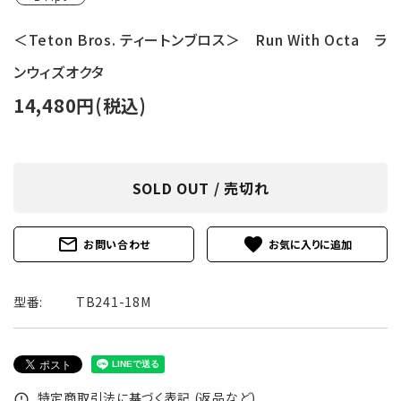
＜Teton Bros. ティートンブロス＞ Run With Octa ラ
ンウィズオクタ
14,480円(税込)
SOLD OUT / 売切れ
mail_outline
favorite
お問い合わせ
型番:
TB241-18M
特定商取引法に基づく表記 (返品など)
error_outline