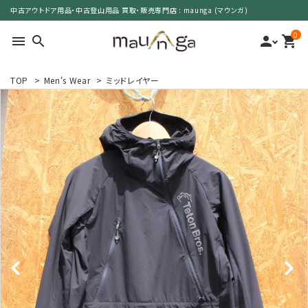
中古アウトドア用品・中古登山用品 買取・販売専門店 : maunga (マウンガ)
0
menu
search
person
shopping_cart
TOP
>
Men's Wear
>
ミッドレイヤー
search
カテゴリーで選ぶ
サイズで選ぶ
特集で選ぶ
価格で選ぶ
買取案内