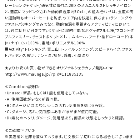
レーションジャケット/通気性に優れた20D のメカニカルストレッチナイロン
と、適度にマッピングされた動的保温素材「Octa」の組み合わせは、強度の高
い運動時もオーバーヒートを防ぎ、ウエア内を快適に保ちます/ランニングや
ファストパッキングのみでなく、動的保温を重視するアクティビティにおいて
は、通年使用が可能です/ポケットに収納可能なポケッタブル仕様/フロントダ
ブルファスナー、チェストポケット×1、サムホール、フード・裾ドローコード/本
体：ナイロン：100% 、裏地：ポリエステル100%
■Activity：トレッキング、富士山、トレイルランニング、スピードハイク、ファス
トパッキング、縦走、テント泊、初冬、残雪、小屋泊り
★よりお安くお買い物ができるオリジナルシェラカップ発売中！★
http://www.maunga.jp/?pid=111885135
≪Condition説明≫
・Unused：新品、もしくは1度も使用をしていない。
・A：使用回数が少なく新品同様。
・B：ダメージがほぼなく、少しの汚れ、使用感を感じる程度。
・C：ダメージ、汚れ、使用感はあるがまだまだ使用可能。
・D：素材のヘタリ、ダメージ、使用感あり。商品の状態をしっかりと確認。
≪ご確認下さい≫
※実店舗と在庫を兼ねております。注文後に品切れになる場合もございます