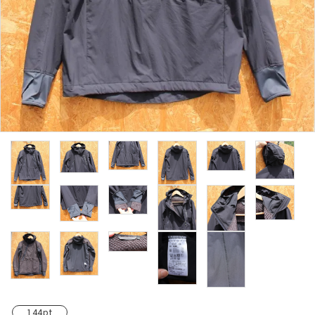
レンタル・修理
店舗情報
POLICY
INFORMATION
ACCOUNT MENU
ようこそ ゲスト 様
meeting_room
person
ログイン
新規会員登録
144pt