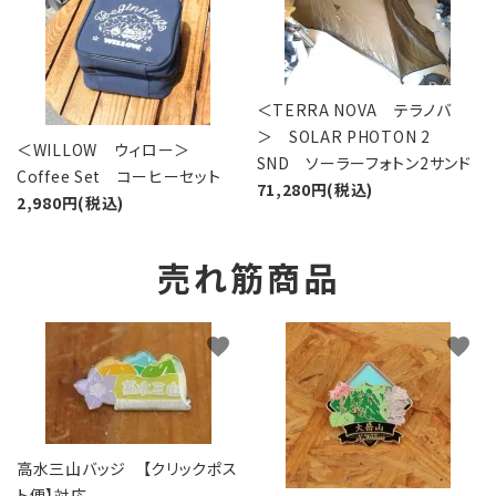
＜TERRA NOVA テラノバ
＞ SOLAR PHOTON 2
＜WILLOW ウィロー＞
SND ソーラーフォトン2サンド
Coffee Set コーヒーセット
71,280円(税込)
2,980円(税込)
売れ筋商品
favorite
favorite
高水三山バッジ 【クリックポス
ト便】対応