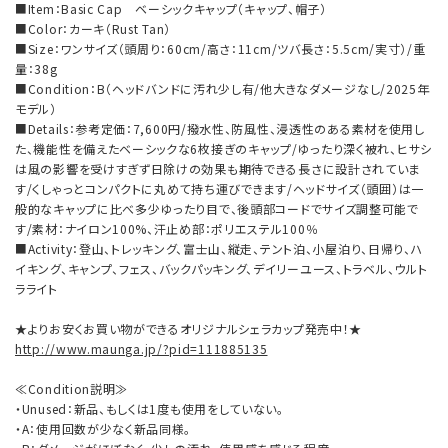
■Item：Basic Cap ベーシックキャップ（キャップ、帽子）
■Color：カーキ（Rust Tan）
■Size：ワンサイズ（頭周り：60cm/高さ：11cm/ツバ長さ：5.5cm/実寸）/重
量：38g
■Condition：B（ヘッドバンドに汚れ少し有/他大きなダメージなし/2025年
モデル）
■Details：参考定価：7,600円/撥水性、防風性、浸透性のある素材を使用し
た、機能性を備えたベーシックな6枚接ぎのキャップ/ゆったり深く被れ、ヒサシ
は風の影響を受けすぎず日除けの効果も期待できる長さに設計されていま
す/くしゃっとコンパクトに丸めて持ち運びできます/ヘッドサイズ（頭囲）は一
般的なキャップに比べ多少ゆったり目で、後頭部コードでサイズ調整可能で
す/素材：ナイロン100%、汗止め部：ポリエステル100％
■Activity：登山、トレッキング、富士山、縦走、テント泊、小屋泊り、日帰り、ハ
イキング、キャンプ、フェス、バックパッキング、デイリーユース、トラベル、ウルト
ラライト
★よりお安くお買い物ができるオリジナルシェラカップ発売中！★
http://www.maunga.jp/?pid=111885135
≪Condition説明≫
・Unused：新品、もしくは1度も使用をしていない。
・A：使用回数が少なく新品同様。