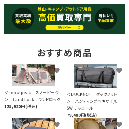
おすすめ商品
favorite
favorite
＜snow peak スノーピーク
＜DUCKNOT ダックノット
＞ Land Lock ランドロック
＞ ハンティングヘキサ T/C
125,980円(税込)
SW チャコール
79,480円(税込)
favorite
favorite