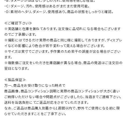
・B：ダメージがほぼなく、少しの汚れ、使用感を感じる程度。
・C：ダメージ、汚れ、使用感はあるがまだまだ使用可能。
・D：素材のヘタリ、ダメージ、使用感あり。商品の状態をしっかりと確認。
≪ご確認下さい≫
※実店舗と在庫を兼ねております。注文後に品切れになる場合もございます
のでご了承願います。
※撮影にはできるだけ実際の商品と同じ様に撮影しておりますが、ディスプレ
イなどの影響により色合が若干変わって見える場合がございます。
※サイズは実寸でございます。手作業のため若干の誤差が出る場合がござい
ます。
※複数個ご注文をいただき在庫店舗が異なる場合、商品の発送はご注文日の
翌日となります。
≪製品保証≫
万一、商品をお受け取りになった時点で
商品画像、商品コンディション説明と実際の商品コンディションが大きく違い
ご納得いただけない場合や問題点がございましたら、当店までご連絡下さい。
送料を当店負担にてご返品対応をさせていただきます。
なお、ご返品は商品購入到着から1週間以内で、野外でご使用になる前に限
らせていただきますことをご了承下さい。