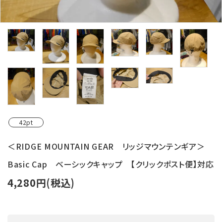
レンタル・修理
店舗情報
POLICY
INFORMATION
ACCOUNT MENU
ようこそ ゲスト 様
42pt
meeting_room
person
ログイン
新規会員登録
＜RIDGE MOUNTAIN GEAR リッジマウンテンギア＞
Basic Cap ベーシックキャップ 【クリックポスト便】対応
4,280円(税込)