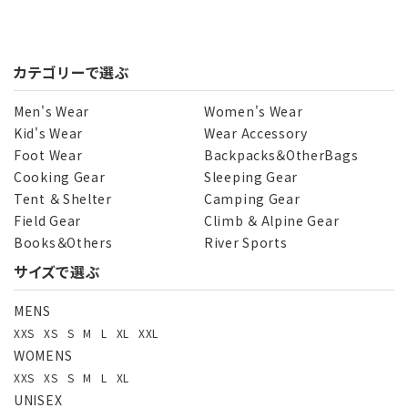
カテゴリーで選ぶ
Men's Wear
Women's Wear
Kid's Wear
Wear Accessory
Foot Wear
Backpacks＆OtherBags
Cooking Gear
Sleeping Gear
Tent ＆ Shelter
Camping Gear
Field Gear
Climb ＆ Alpine Gear
Books＆Others
River Sports
サイズで選ぶ
MENS
XXS
XS
S
M
L
XL
XXL
WOMENS
XXS
XS
S
M
L
XL
UNISEX