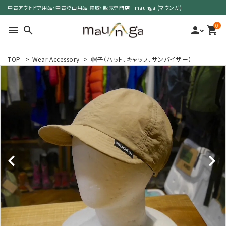
中古アウトドア用品・中古登山用品 買取・販売専門店 : maunga (マウンガ)
0
menu
search
person
shopping_cart
TOP
>
Wear Accessory
>
帽子（ハット、キャップ、サンバイザー）
search
カテゴリーで選ぶ
サイズで選ぶ
特集で選ぶ
価格で選ぶ
買取案内