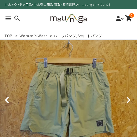
中古アウトドア用品・中古登山用品 買取・販売専門店 : maunga (マウンガ)
0
menu
search
person
shopping_cart
TOP
>
Women's Wear
>
ハーフパンツ、ショートパンツ
search
カテゴリーで選ぶ
サイズで選ぶ
特集で選ぶ
価格で選ぶ
買取案内