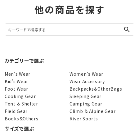
他の商品を探す
search
カテゴリーで選ぶ
Men's Wear
Women's Wear
Kid's Wear
Wear Accessory
Foot Wear
Backpacks＆OtherBags
Cooking Gear
Sleeping Gear
Tent ＆ Shelter
Camping Gear
Field Gear
Climb ＆ Alpine Gear
Books＆Others
River Sports
サイズで選ぶ