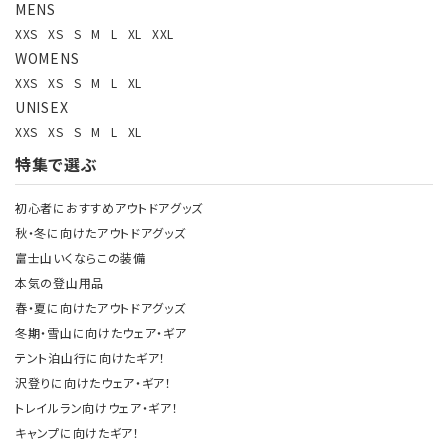
MENS
XXS
XS
S
M
L
XL
XXL
WOMENS
XXS
XS
S
M
L
XL
UNISEX
XXS
XS
S
M
L
XL
特集で選ぶ
初心者におすすめアウトドアグッズ
秋・冬に向けたアウトドアグッズ
富士山いくならこの装備
本気の登山用品
春・夏に向けたアウトドアグッズ
冬期・雪山に向けたウェア・ギア
テント泊山行に向けたギア！
沢登りに向けたウェア・ギア！
トレイルラン向けウェア・ギア！
キャンプに向けたギア！