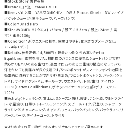
■Stock Store：吉祥寺店
■Brand：山と道 YAMATOMICHI
■Item：＜山と道 YAMATOMICHI＞ DW 5-Pocket Shorts DWファイブ
ポケットショーツ（薄手ショーツ、ハーフパンツ）
■Color：Dried Herb
■Size：WOMEN M（ウエスト：69cm / 股下：15.5cm / 股上：24cm / 実
寸）/ 重量：136g
■Condition：B（ウエストに擦れ、色褪せやや有/他大きなダメージなし/
2024年モデル）
■Details：参考定価：14,500円 / 軽量かつ耐久性の高いPertex
Equilibrium素材を用いた、機能性のバランスに優れたショートパンツです/
柔らかくもハリのある生地で、裏面は凹凸のある二重織り構造になっていて、
汗をかいても肌離れが良く快適です/5つのポケットがスマートフォンや地図を
効率的に収納することができます/日本製/フロントポケット×2、バックポケッ
ト×1、サイドポケット×2、キーループ、ウエストベルト付/生地：ナイロン
100%（Pertex Equilibrium）、ポケットライナーメッシュ部：ポリエステル
100%
■Activity：トレッキング、富士山、3シーズン向け、縦走、テント泊、ウルトラライ
ト、小屋泊り、日帰り、トレイルランニング、スピードハイク、沢登り、シャワーク
ライミング、キャニオニング、キャンプ、フェス、バックパッキング、パックラフト、リ
バースポーツ、デイリーユース、トラベル
★よりお安くお買い物ができるオリジナルシェラカップ発売中！★