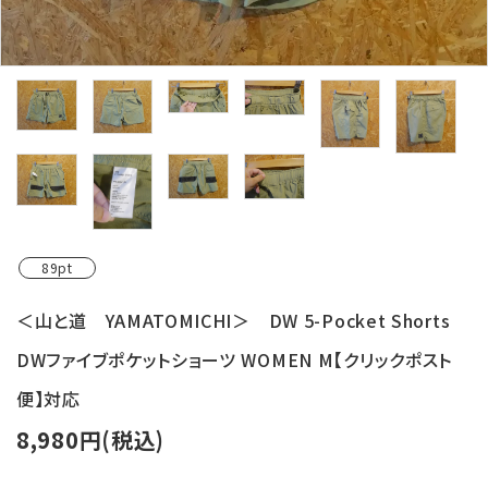
レンタル・修理
店舗情報
POLICY
INFORMATION
ACCOUNT MENU
ようこそ ゲスト 様
89pt
meeting_room
person
ログイン
新規会員登録
＜山と道 YAMATOMICHI＞ DW 5-Pocket Shorts
DWファイブポケットショーツ WOMEN M【クリックポスト
便】対応
8,980円(税込)