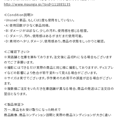
http://www.maunga.jp/?pid=111885135
≪Condition説明≫
・Unused：新品、もしくは1度も使用をしていない。
・A：使用回数が少なく新品同様。
・B：ダメージがほぼなく、少しの汚れ、使用感を感じる程度。
・C：ダメージ、汚れ、使用感はあるがまだまだ使用可能。
・D：素材のヘタリ、ダメージ、使用感あり。商品の状態をしっかりと確認。
≪ご確認下さい≫
※実店舗と在庫を兼ねております。注文後に品切れになる場合もございます
のでご了承願います。
※撮影にはできるだけ実際の商品と同じ様に撮影しておりますが、ディスプレ
イなどの影響により色合が若干変わって見える場合がございます。
※サイズは実寸でございます。手作業のため若干の誤差が出る場合がござい
ます。
※複数個ご注文をいただき在庫店舗が異なる場合、商品の発送はご注文日の
翌日となります。
≪製品保証≫
万一、商品をお受け取りになった時点で
商品画像、商品コンディション説明と実際の商品コンディションが大きく違い