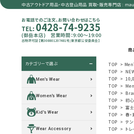
中古アウトドア用品・中古登山用品 買取・販売専門店 : maun
お電話でのご注文、お問い合わせはこちら
0428-74-9235
TEL:
(御岳本店) 営業時間：9:00～19:00
古物許可証【第308801207481号/東京都公安委員会】
商
カテゴリーで選ぶ
TOP
>
Men
search
TOP
>
NE
TOP
>
10,
Men's Wear
TOP
>
Men
カテゴリーで選ぶ
TOP
>
Bra
Women's Wear
TOP
>
初心
サイズで選ぶ
TOP
>
富士
Kid's Wear
TOP
>
春・
特集で選ぶ
TOP
>
テン
TOP
>
トレ
Wear Accessory
価格で選ぶ