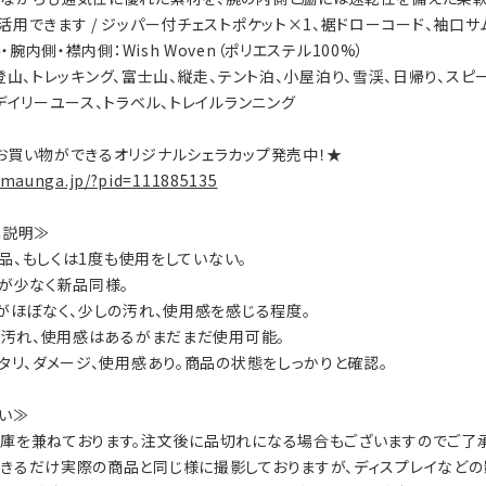
用できます / ジッパー付チェストポケット×1、裾ドローコード、袖口サムホー
脇・腕内側・襟内側：Wish Woven（ポリエステル100%）
ty：登山、トレッキング、富士山、縦走、テント泊、小屋泊り、雪渓、日帰り、ス
、デイリーユース、トラベル、トレイルランニング
お買い物ができるオリジナルシェラカップ発売中！★
.maunga.jp/?pid=111885135
on説明≫
：新品、もしくは1度も使用をしていない。
数が少なく新品同様。
ジがほぼなく、少しの汚れ、使用感を感じる程度。
ジ、汚れ、使用感はあるがまだまだ使用可能。
ヘタリ、ダメージ、使用感あり。商品の状態をしっかりと確認。
い≫
庫を兼ねております。注文後に品切れになる場合もございますのでご了承
きるだけ実際の商品と同じ様に撮影しておりますが、ディスプレイなどの