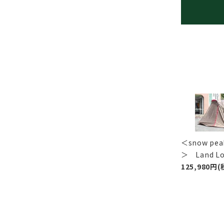
＜snow p
＞ Land 
125,980円(