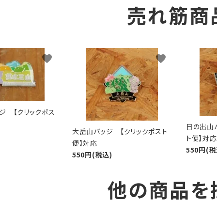
売れ筋商
favorite
favorite
ジ 【クリックポス
日の出山
大岳山バッジ 【クリックポスト
ト便】対応
便】対応
550円(税
550円(税込)
他の商品を