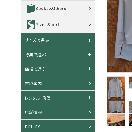
Books＆Others
River Sports
サイズで選ぶ
特集で選ぶ
価格で選ぶ
買取案内
レンタル・修理
店舗情報
POLICY