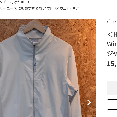
ンプに向けたギア！
XXS
XS
S
M
L
XL
OtherBags
春・夏に向けたアウトド
リーユースにもおすすめなアウトドアウェア・ギア
Cooking Gear
ッズ
Sleeping Gear
冬期・雪山に向けたウェ
15
Tent ＆ Shelter
ギア
Camping Gear
テント泊山行に向けた
＜H
Field Gear
ア！
Wi
Climb ＆ Alpine
沢登りに向けたウェア・
Gear
ア！
ジ
Books＆Others
トレイルラン向けウェア
River Sports
ア！
15
キャンプに向けたギア！