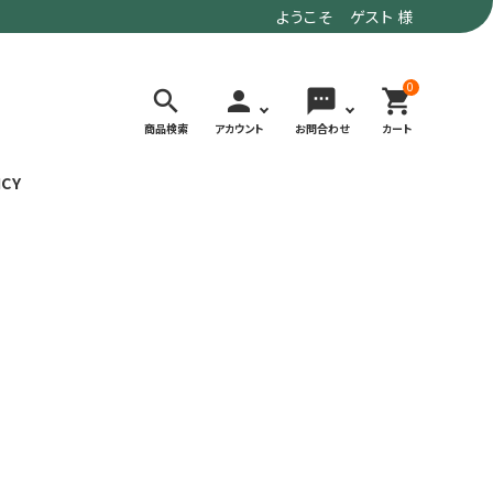
ようこそ ゲスト 様
0
search
person
sms
shopping_cart
商品検索
アカウント
お問合わせ
カート
ICY
検索する
価格で選ぶ
トド
デイリーユースにもおすすめなアウトドア
～9,900円
ウェア・ギア
10,000～
アグ
クライミング・ボルダリング用ウェア・ギア
19,990円
ヴィンテージなアイテム
20,000円～
備
ウルトラライト系
リバースポーツ