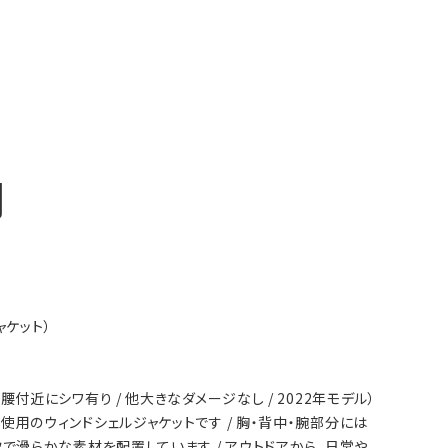
明
ャケット）
面腰付近にシワ有り / 他大きなダメージなし / 2022年モデル）
素材使用のウィンドシェルジャケットです / 胸・背中・腕部分には
滑らかな素材を配置しています / アウトドアから、日常や