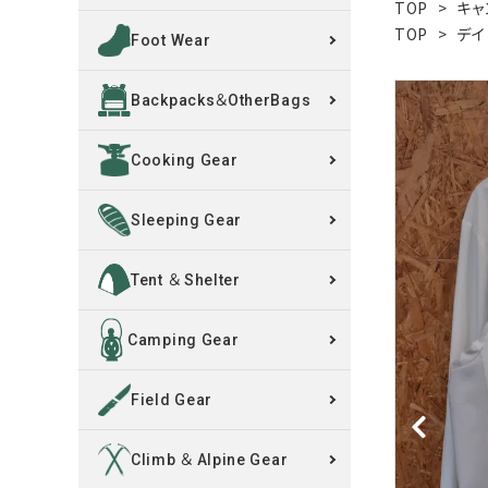
TOP
>
キャ
TOP
>
デイ
Foot Wear
買取案内
Backpacks＆OtherBags
レンタル・修理
Cooking Gear
店舗情報
POLICY
Sleeping Gear
INFORMATION
Tent ＆ Shelter
ACCOUNT MENU
Camping Gear
ようこそ ゲスト 様
Field Gear
meeting_room
person
ログイン
新規会員登録
Climb ＆ Alpine Gear