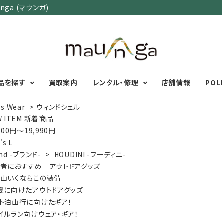
ga (マウンガ)
品を探す
買取案内
レンタル・修理
店舗情報
POL
's Wear
>
ウィンドシェル
W ITEM 新着商品
000円～19,990円
カテゴリーで選ぶ
サイズで選ぶ
特集で選ぶ
's L
nd -ブランド-
>
HOUDINI -フーディニ-
Men's Wear
MENS
初心者におすすめアウ
者におすすめ アウトドアグッズ
Women's Wear
XXS
XS
S
M
L
XL
XXL
アグッズ
山いくならこの装備
Kid's Wear
秋・冬に向けたアウトド
WOMENS
夏に向けたアウトドアグッズ
Wear Accessory
ッズ
XXS
XS
S
M
L
XL
ト泊山行に向けたギア！
Foot Wear
富士山いくならこの装
イルラン向けウェア・ギア！
UNISEX
Backpacks＆
本気の登山用品