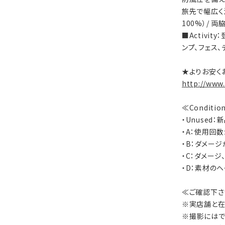
旅先で幅広く活
100%）/ 両
■Activi
ンプ、フェス
★よりお安く
http://www
≪Conditi
・Unused
・A：使用回
・B：ダメー
・C：ダメー
・D：素材の
≪ご確認下さ
※実店舗と在
※撮影にはで