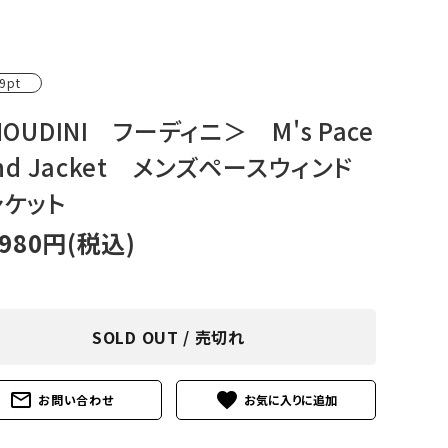
アグ
ミリタリーライン・ミリタリー
ア・
9pt
ギ
OUDINI フーディニ＞ M's Pace
nd Jacket メンズペースウィンド
ギ
ャケット
・ギ
,980円(税込)
SOLD OUT / 売切れ
mail_outline
favorite
お問い合わせ