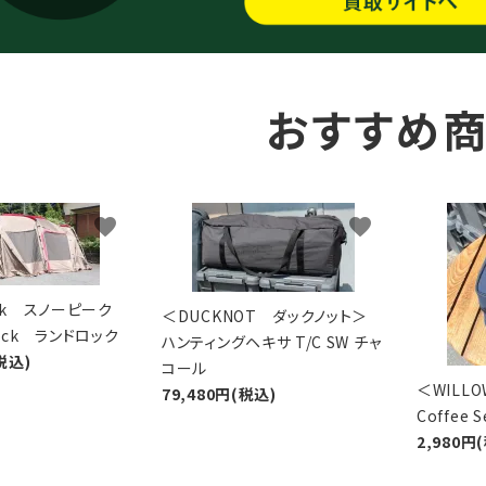
おすすめ
favorite
favorite
eak スノーピーク
＜DUCKNOT ダックノット＞
Lock ランドロック
ハンティングヘキサ T/C SW チャ
税込)
コール
＜WIL
79,480円(税込)
Coffee
2,980円