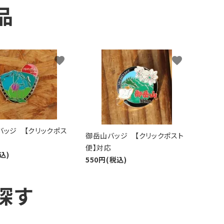
品
favorite
favorite
バッジ 【クリックポス
御岳山バッジ 【クリックポスト
便】対応
込)
550円(税込)
探す