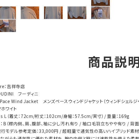
商品説
tore：吉祥寺店
OUDINI フーディニ
s Pace Wind Jacket メンズペースウィンドジャケット（ウィンドシェルジ
オフホワイト
's L（着丈：72cm/裄丈：102cm/身幅：57.5cm/実寸）/ 重量：169g
ion：B（襟内側、肩、腹部、袖に少し汚れ有り / 袖口毛羽立ちやや有り / 背
s：現行モデル参考定価：33,000円 / 超軽量で通気性の高いハイブリッド
ながらも通気性に優れた素材を、腕の内側と脇には速乾性を備えた柔軟で