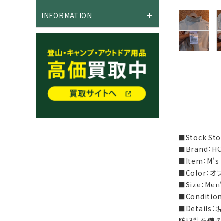
INFORMATION
■Stock S
■Brand：H
■Item：M'
■Color：
■Size：Men
■Condit
■Detail
防風性を備え