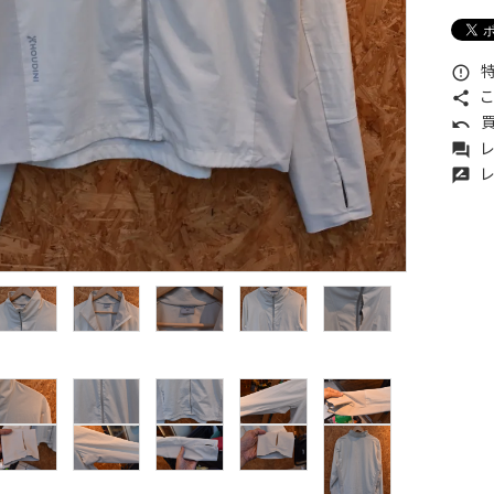
特
error_outline
こ
share
買
undo
レ
forum
レ
rate_review