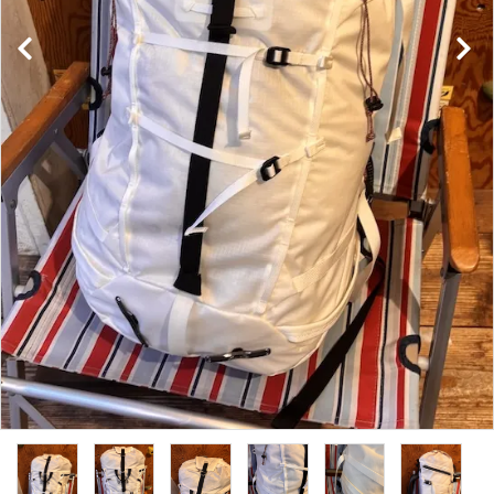
レンタル・修理
店舗情報
POLICY
INFORMATION
ACCOUNT MENU
ようこそ ゲスト 様
meeting_room
person
ログイン
新規会員登録