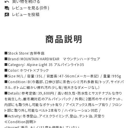
買い物を続ける
undo
レビューを見る(0件)
forum
レビューを投稿
rate_review
商品説明
■Stock Store：吉祥寺店
■Brand：MOUNTAIN HARDWEAR マウンテンハードウェア
■Category： Alpine Light 35 アルパインライト35
■Color：ホワイト×ブラック
■Size：M/L / 容量：35L / 背面長：47-56cm（メーカー表記） / 重量：995g
■Condition：B（巾着部、口伸び部に茶色いシミ汚れ多数有/トップ、サイドパ
ネル、ボトムに細かい擦れ汚れ少し有/他大きなダメージなし）
■Details：参考定価：39,600円 / 高い耐久性・防水性とサステナブルな作り
を両立した、厳冬期対応のアルパインパック / 外側に2箇所のサイドポケット、
内部にも取り外し可能なポケット有り / アイスアックス用ループ有り / フロン
ト部に取り外し可能なベルト2本有り / ハイドレーション対応 /
■Activity：冬季登山、アイスクライミング、登山、テント泊、沢登り
≪Condition説明≫
・Unused：新品、もしくは1度も使用をしていない。