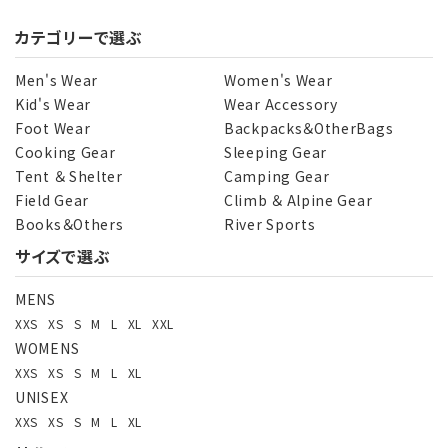
カテゴリーで選ぶ
Men's Wear
Women's Wear
Kid's Wear
Wear Accessory
Foot Wear
Backpacks＆OtherBags
Cooking Gear
Sleeping Gear
Tent ＆ Shelter
Camping Gear
Field Gear
Climb ＆ Alpine Gear
Books＆Others
River Sports
サイズで選ぶ
MENS
XXS
XS
S
M
L
XL
XXL
WOMENS
XXS
XS
S
M
L
XL
UNISEX
XXS
XS
S
M
L
XL