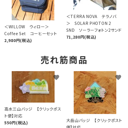
＜TERRA NOVA テラノバ
＞ SOLAR PHOTON 2
＜WILLOW ウィロー＞
SND ソーラーフォトン2サンド
Coffee Set コーヒーセット
71,280円(税込)
2,980円(税込)
売れ筋商品
favorite
favorite
高水三山バッジ 【クリックポス
ト便】対応
大岳山バッジ 【クリックポスト
550円(税込)
便】対応