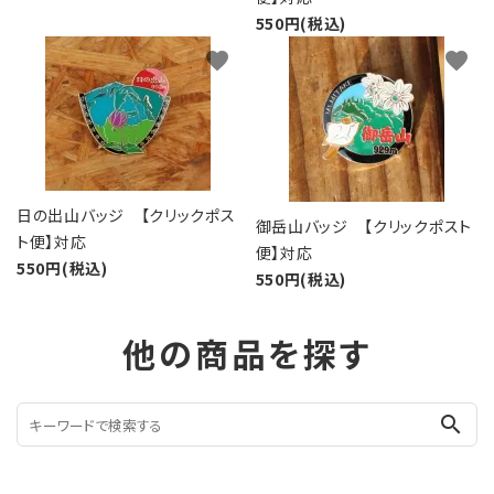
550円(税込)
favorite
favorite
日の出山バッジ 【クリックポス
御岳山バッジ 【クリックポスト
ト便】対応
便】対応
550円(税込)
550円(税込)
他の商品を探す
search