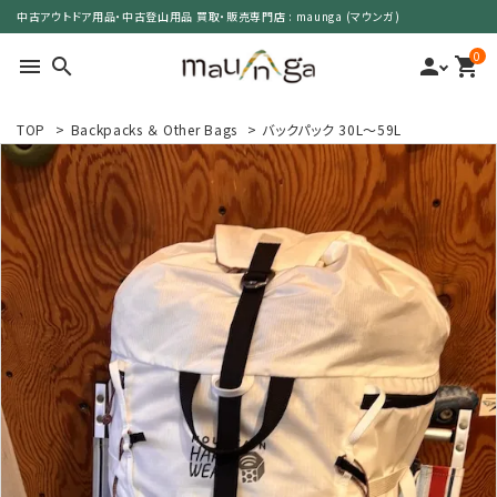
中古アウトドア用品・中古登山用品 買取・販売専門店 : maunga (マウンガ)
0
menu
search
person
shopping_cart
TOP
>
Backpacks ＆ Other Bags
>
バックパック 30L～59L
search
カテゴリーで選ぶ
サイズで選ぶ
特集で選ぶ
価格で選ぶ
買取案内