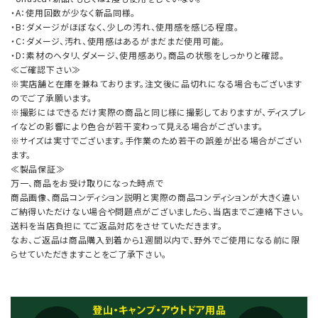
・A：使用回数が少なく新品同様。
・B：ダメージがほぼなく、少しの汚れ、使用感を感じる程度。
・C：ダメージ、汚れ、使用感はあるがまだまだ使用可能。
・D：素材のヘタリ、ダメージ、使用感あり。商品の状態をしっかりと確認。
≪ご確認下さい≫
※実店舗と在庫を兼ねております。注文後に品切れになる場合もございます
のでご了承願います。
※撮影にはできるだけ実際の商品と同じ様に撮影しておりますが、ディスプレ
イなどの影響により色合が若干変わって見える場合がございます。
※サイズは実寸でございます。手作業のため若干の誤差が出る場合がござい
ます。
≪製品保証≫
万一、商品をお受け取りになった時点で
商品画像、商品コンディション説明と実際の商品コンディションが大きく違い
ご納得いただけない場合や問題点がございましたら、当店までご連絡下さい。
送料を当店負担にてご返品対応をさせていただきます。
なお、ご返品は商品購入到着から1週間以内で、野外でご使用になる前に限
らせていただきますことをご了承下さい。