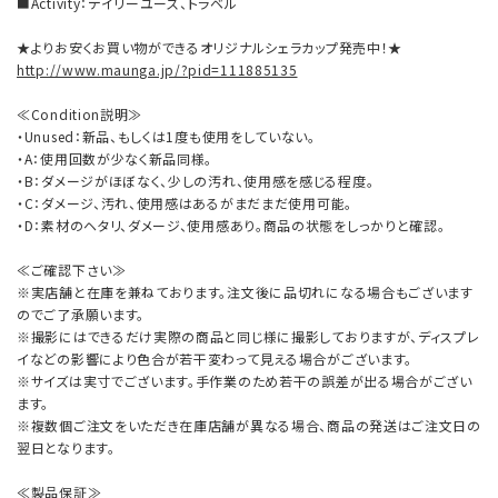
■Activity：デイリーユース、トラベル
★よりお安くお買い物ができるオリジナルシェラカップ発売中！★
http://www.maunga.jp/?pid=111885135
≪Condition説明≫
・Unused：新品、もしくは1度も使用をしていない。
・A：使用回数が少なく新品同様。
・B：ダメージがほぼなく、少しの汚れ、使用感を感じる程度。
・C：ダメージ、汚れ、使用感はあるがまだまだ使用可能。
・D：素材のヘタリ、ダメージ、使用感あり。商品の状態をしっかりと確認。
≪ご確認下さい≫
※実店舗と在庫を兼ねております。注文後に品切れになる場合もございます
のでご了承願います。
※撮影にはできるだけ実際の商品と同じ様に撮影しておりますが、ディスプレ
イなどの影響により色合が若干変わって見える場合がございます。
※サイズは実寸でございます。手作業のため若干の誤差が出る場合がござい
ます。
※複数個ご注文をいただき在庫店舗が異なる場合、商品の発送はご注文日の
翌日となります。
≪製品保証≫