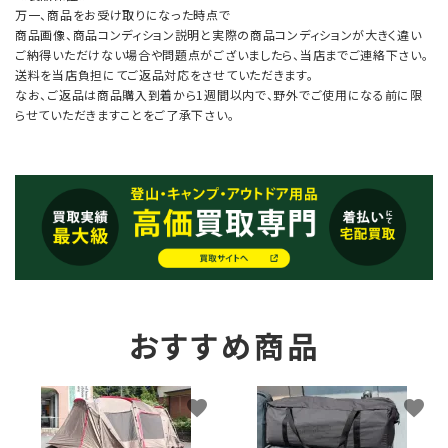
万一、商品をお受け取りになった時点で
商品画像、商品コンディション説明と実際の商品コンディションが大きく違い
ご納得いただけない場合や問題点がございましたら、当店までご連絡下さい。
送料を当店負担にてご返品対応をさせていただきます。
なお、ご返品は商品購入到着から1週間以内で、野外でご使用になる前に限
らせていただきますことをご了承下さい。
おすすめ商品
favorite
favorite