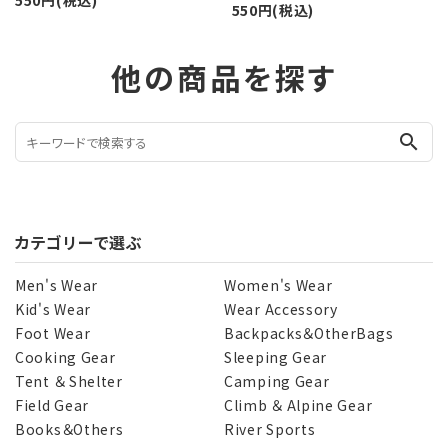
550円(税込)
他の商品を探す
search
カテゴリーで選ぶ
Men's Wear
Women's Wear
Kid's Wear
Wear Accessory
Foot Wear
Backpacks＆OtherBags
Cooking Gear
Sleeping Gear
Tent ＆ Shelter
Camping Gear
Field Gear
Climb ＆ Alpine Gear
Books＆Others
River Sports