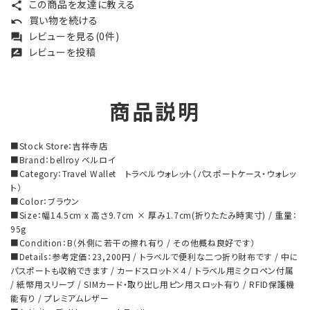
この商品を友達に教える
share
買い物を続ける
undo
レビューを見る(0件)
forum
レビューを投稿
rate_review
商品説明
■Stock Store：吉祥寺店
■Brand：bellroy ベルロイ
■Category：Travel Wallet トラベルウォレット（パスポートケース・ウォレッ
ト）
■Color：ブラウン
■Size：幅14.5cm x 高さ9.7cm × 厚み1.7cm(折りたたみ時実寸) / 重量：
95g
■Condition：B（外側に若干の擦れ有り / その他概ね良好です）
■Details：参考定価：23,200円 / トラベルで便利な二つ折り財布です / 中に
パスポートも収納できます / カードスロット×4 / トラベル用ミクロペン付属
/ 紙幣用スリーブ / SIMカード・取り出し用ピン用スロット有り / RFID保護機
能有り / プレミアムレザー