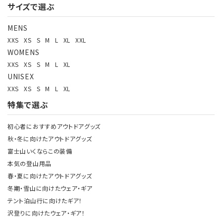
サイズで選ぶ
MENS
XXS
XS
S
M
L
XL
XXL
WOMENS
XXS
XS
S
M
L
XL
UNISEX
XXS
XS
S
M
L
XL
特集で選ぶ
初心者におすすめアウトドアグッズ
秋・冬に向けたアウトドアグッズ
富士山いくならこの装備
本気の登山用品
春・夏に向けたアウトドアグッズ
冬期・雪山に向けたウェア・ギア
テント泊山行に向けたギア！
沢登りに向けたウェア・ギア！