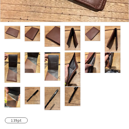
レンタル・修理
店舗情報
POLICY
INFORMATION
ACCOUNT MENU
ようこそ ゲスト 様
meeting_room
person
ログイン
新規会員登録
139pt