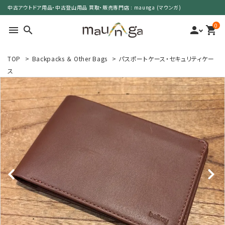
中古アウトドア用品・中古登山用品 買取・販売専門店 : maunga (マウンガ)
0
menu
search
person
shopping_cart
TOP
>
Backpacks ＆ Other Bags
>
パスポートケース・セキュリティケー
search
ス
カテゴリーで選ぶ
サイズで選ぶ
特集で選ぶ
価格で選ぶ
買取案内