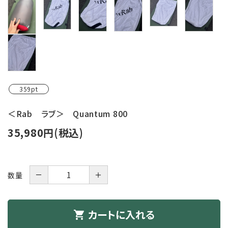
359pt
＜Rab ラブ＞ Quantum 800
35,980円(税込)
－
＋
数量
カートに入れる
shopping_cart