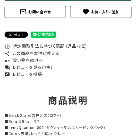
mail_outline
favorite
お問い合わせ
特定商取引法に基づく表記 (返品など)
error_outline
この商品を友達に教える
share
買い物を続ける
undo
レビューを見る(0件)
forum
レビューを投稿
rate_review
商品説明
■Stock Store：吉祥寺店（ロフト）
■Brand：Rab ラブ
■Item：Quantum 800（ダウンシュラフ、スリーピングバッグ）
■Color：表地：レッド / 裏地：グレー