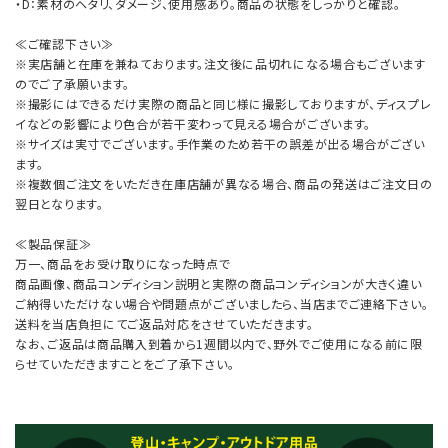
・D：素材のヘタリ、ダメージ、使用感あり。商品の状態をしっかりと確認。
≪ご確認下さい≫
※実店舗と在庫を兼ねております。注文後に品切れになる場合もございます
のでご了承願います。
※撮影にはできるだけ実際の商品と同じ様に撮影しておりますが、ディスプレ
イなどの影響により色合が若干変わって見える場合がございます。
※サイズは実寸でございます。手作業のため若干の誤差が出る場合がござい
ます。
※複数個ご注文をいただき在庫店舗が異なる場合、商品の発送はご注文日の
翌日となります。
≪製品保証≫
万一、商品をお受け取りになった時点で
商品画像、商品コンディション説明と実際の商品コンディションが大きく違い
ご納得いただけない場合や問題点がございましたら、当店までご連絡下さい。
送料を当店負担にてご返品対応をさせていただきます。
なお、ご返品は商品購入到着から1週間以内で、野外でご使用になる前に限
らせていただきますことをご了承下さい。