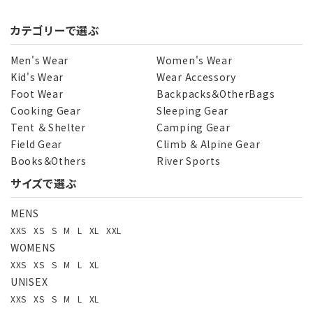
カテゴリーで選ぶ
Men's Wear
Women's Wear
Kid's Wear
Wear Accessory
Foot Wear
Backpacks＆OtherBags
Cooking Gear
Sleeping Gear
Tent ＆ Shelter
Camping Gear
Field Gear
Climb ＆ Alpine Gear
Books＆Others
River Sports
サイズで選ぶ
MENS
XXS
XS
S
M
L
XL
XXL
WOMENS
XXS
XS
S
M
L
XL
UNISEX
XXS
XS
S
M
L
XL