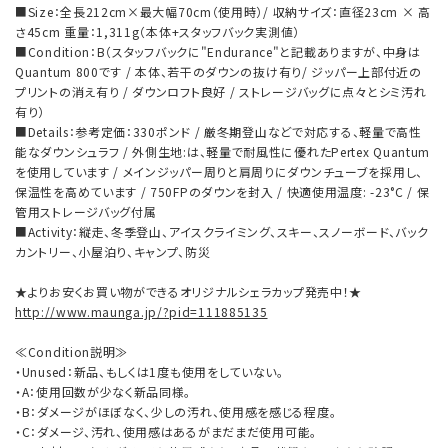
■Size：全長212cm×最大幅70cm（使用時）/ 収納サイズ：直径23cm × 高
さ45cm 重量：1,311g（本体+スタッフバック実測値）
■Condition：B（スタッフバックに"Endurance"と記載ありますが、中身は
Quantum 800です / 本体、若干のダウンの抜け有り/ ジッパー上部付近の
プリントの消え有り / ダウンロフト良好 / ストレージバッグに点々とシミ汚れ
有り）
■Details：参考定価：330ポンド / 厳冬期登山などで対応する、軽量で高性
能なダウンシュラフ / 外側生地:は、軽量で耐風性に優れたPertex Quantum
を使用しています / メインジッパー周りと肩周りにダウンチューブを採用し、
保温性を高めています / 750FPのダウンを封入 / 快適使用温度: -23°C / 保
管用ストレージバッグ付属
■Activity：縦走、冬季登山、アイスクライミング、スキー、スノーボード、バック
カントリー、小屋泊り、キャンプ、防災
★よりお安くお買い物ができるオリジナルシェラカップ発売中！★
http://www.maunga.jp/?pid=111885135
≪Condition説明≫
・Unused：新品、もしくは1度も使用をしていない。
・A：使用回数が少なく新品同様。
・B：ダメージがほぼなく、少しの汚れ、使用感を感じる程度。
・C：ダメージ、汚れ、使用感はあるがまだまだ使用可能。