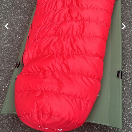
レンタル・修理
店舗情報
POLICY
INFORMATION
ACCOUNT MENU
ようこそ ゲスト 様
meeting_room
person
ログイン
新規会員登録