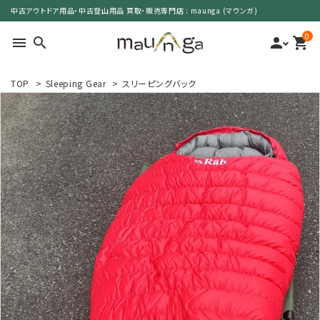
中古アウトドア用品・中古登山用品 買取・販売専門店 : maunga (マウンガ)
0
menu
search
person
shopping_cart
TOP
>
Sleeping Gear
>
スリーピングバック
search
カテゴリーで選ぶ
サイズで選ぶ
特集で選ぶ
価格で選ぶ
買取案内