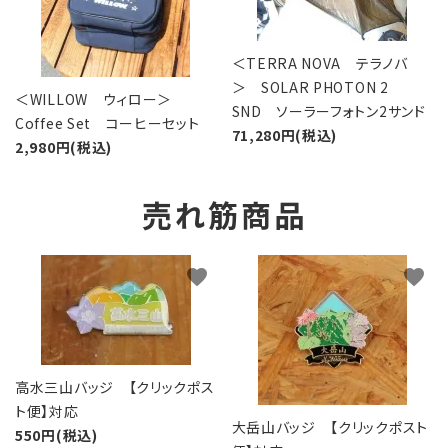
＜TERRA NOVA テラノバ
＞ SOLAR PHOTON 2
＜WILLOW ウィロー＞
SND ソーラーフォトン2サンド
Coffee Set コーヒーセット
71,280円(税込)
2,980円(税込)
売れ筋商品
favorite
favorite
高水三山バッジ 【クリックポス
ト便】対応
大岳山バッジ 【クリックポスト
550円(税込)