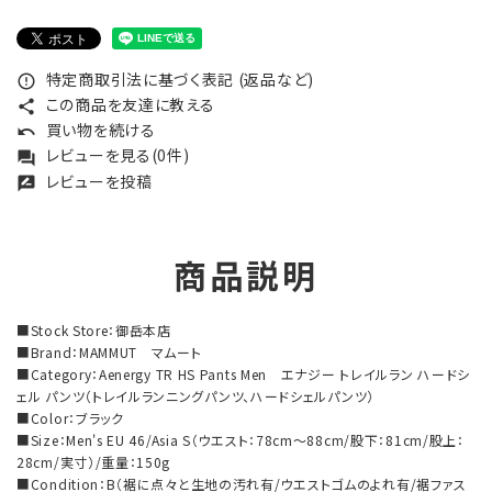
特定商取引法に基づく表記 (返品など)
error_outline
この商品を友達に教える
share
買い物を続ける
undo
レビューを見る(0件)
forum
レビューを投稿
rate_review
商品説明
■Stock Store：御岳本店
■Brand：MAMMUT マムート
■Category：Aenergy TR HS Pants Men エナジー トレイルラン ハードシ
ェル パンツ（トレイルランニングパンツ、ハードシェルパンツ）
■Color：ブラック
■Size：Men's EU 46/Asia S（ウエスト：78cm～88cm/股下：81cm/股上：
28cm/実寸）/重量：150g
■Condition：B（裾に点々と生地の汚れ有/ウエストゴムのよれ有/裾ファス