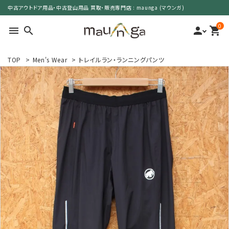
中古アウトドア用品・中古登山用品 買取・販売専門店 : maunga (マウンガ)
0
menu
search
person
shopping_cart
TOP
>
Men's Wear
>
トレイルラン・ランニングパンツ
search
カテゴリーで選ぶ
サイズで選ぶ
特集で選ぶ
価格で選ぶ
買取案内