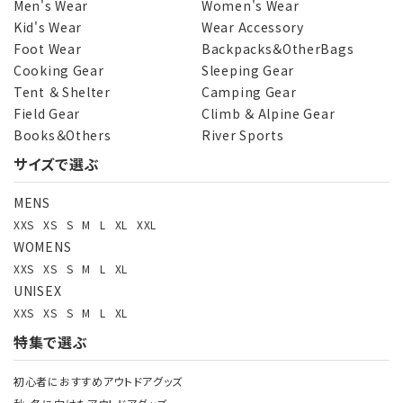
Men's Wear
Women's Wear
Kid's Wear
Wear Accessory
Foot Wear
Backpacks＆OtherBags
Cooking Gear
Sleeping Gear
Tent ＆ Shelter
Camping Gear
Field Gear
Climb ＆ Alpine Gear
Books＆Others
River Sports
サイズで選ぶ
MENS
XXS
XS
S
M
L
XL
XXL
WOMENS
XXS
XS
S
M
L
XL
UNISEX
XXS
XS
S
M
L
XL
特集で選ぶ
初心者におすすめアウトドアグッズ