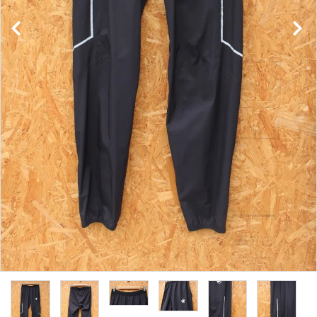
レンタル・修理
店舗情報
POLICY
INFORMATION
ACCOUNT MENU
ようこそ ゲスト 様
meeting_room
person
ログイン
新規会員登録