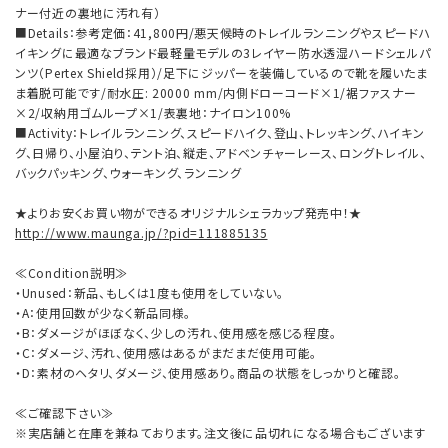
ナー付近の裏地に汚れ有）
■Details：参考定価：41,800円/悪天候時のトレイルランニングやスピードハ
イキングに最適なブランド最軽量モデルの3レイヤー防水透湿ハードシェルパ
ンツ（Pertex Shield採用）/足下にジッパーを装備しているので靴を履いたま
ま着脱可能です/耐水圧: 20000 mm/内側ドローコード×1/裾ファスナー
×2/収納用ゴムループ×1/表裏地：ナイロン100%
■Activity：トレイルランニング、スピードハイク、登山、トレッキング、ハイキン
グ、日帰り、小屋泊り、テント泊、縦走、アドベンチャーレース、ロングトレイル、
バックパッキング、ウォーキング、ランニング
★よりお安くお買い物ができるオリジナルシェラカップ発売中！★
http://www.maunga.jp/?pid=111885135
≪Condition説明≫
・Unused：新品、もしくは1度も使用をしていない。
・A：使用回数が少なく新品同様。
・B：ダメージがほぼなく、少しの汚れ、使用感を感じる程度。
・C：ダメージ、汚れ、使用感はあるがまだまだ使用可能。
・D：素材のヘタリ、ダメージ、使用感あり。商品の状態をしっかりと確認。
≪ご確認下さい≫
※実店舗と在庫を兼ねております。注文後に品切れになる場合もございます