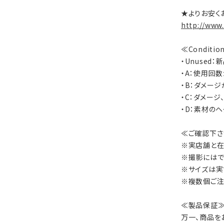
★よりお安く
http://www
≪Conditi
・Unused
・A：使用回
・B：ダメー
・C：ダメー
・D：素材の
≪ご確認下さ
※実店舗と在
※撮影にはで
※サイズは実
※複数個ご注
≪製品保証
万一、商品を