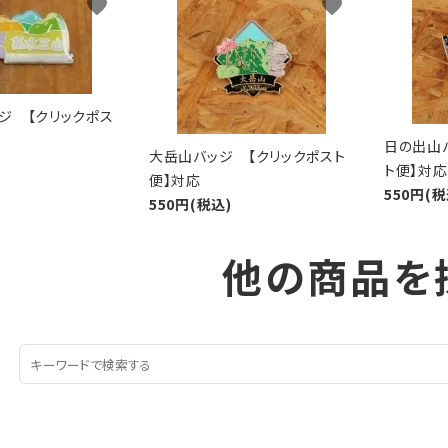
favorite
favorite
ジ 【クリックポス
日の出山
大岳山バッジ 【クリックポスト
ト便】対応
便】対応
550円(税
550円(税込)
他の商品を