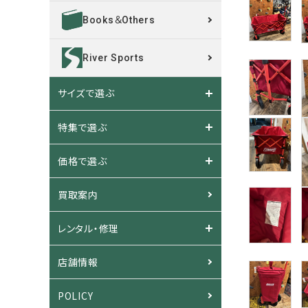
Books＆Others
River Sports
サイズで選ぶ
特集で選ぶ
価格で選ぶ
買取案内
レンタル・修理
店舗情報
POLICY