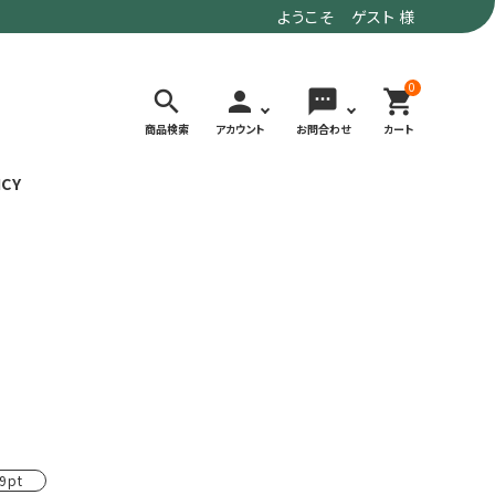
ようこそ ゲスト 様
0
search
person
sms
shopping_cart
商品検索
アカウント
お問合わせ
カート
ICY
検索する
価格で選ぶ
トド
デイリーユースにもおすすめなアウトドア
～9,900円
ウェア・ギア
10,000～
アグ
クライミング・ボルダリング用ウェア・ギア
19,990円
ヴィンテージなアイテム
20,000円～
備
ウルトラライト系
9pt
リバースポーツ