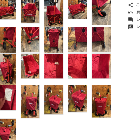
こ
share
買
undo
レ
forum
レ
rate_review