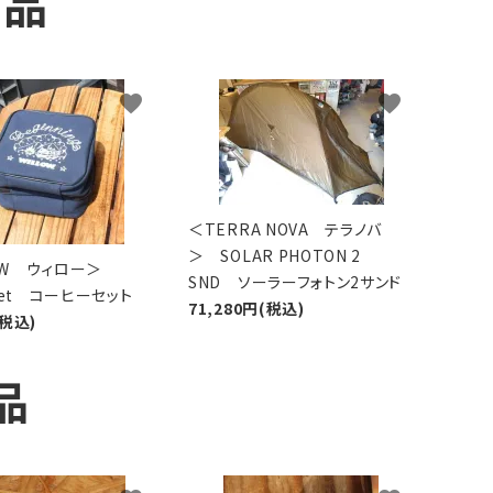
商品
favorite
favorite
＜TERRA NOVA テラノバ
＞ SOLAR PHOTON 2
LOW ウィロー＞
SND ソーラーフォトン2サンド
 Set コーヒーセット
71,280円(税込)
(税込)
品