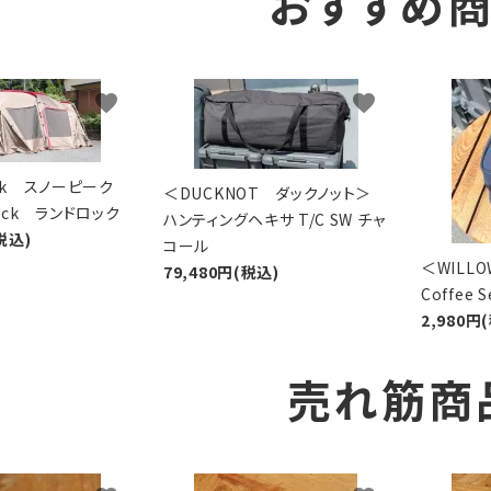
おすすめ
favorite
favorite
eak スノーピーク
＜DUCKNOT ダックノット＞
Lock ランドロック
ハンティングヘキサ T/C SW チャ
税込)
コール
＜WIL
79,480円(税込)
Coffee
2,980円
売れ筋商