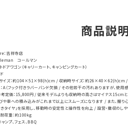
商品説
tore：吉祥寺店
Coleman コールマン
ウトドアワゴン（キャリーカート、キャンピングカート）
ッド
サイズ：約104×51×98(h)cm / 収納時サイズ：約26×40×62(h)cm /
ion：A（フック付きラバーバンド欠損 / その他若干の汚れありますが、使
s：参考定価：15,800円 / 従来モデルよりも収納時の高さはマイナス15c
ち運びや車への積み込みがこれまで以上にスムーズになります / また、握
付きタイヤ」を採用し、移動時の安定性と操作性を向上 / 設営・撤収の
 耐荷重：約100kg
y：キャンプ、フェス、BBQ