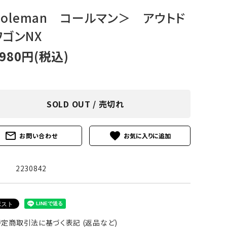
アグ
ミリタリーライン・ミリタリー
Coleman コールマン＞ アウトド
ワゴンNX
ア・
,980円(税込)
ギ
ギ
SOLD OUT / 売切れ
・ギ
mail_outline
favorite
お問い合わせ
2230842
定商取引法に基づく表記 (返品など)