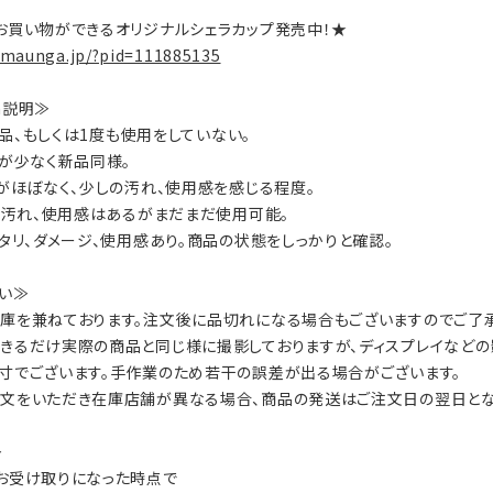
お買い物ができるオリジナルシェラカップ発売中！★
.maunga.jp/?pid=111885135
on説明≫
：新品、もしくは1度も使用をしていない。
数が少なく新品同様。
ジがほぼなく、少しの汚れ、使用感を感じる程度。
ジ、汚れ、使用感はあるがまだまだ使用可能。
ヘタリ、ダメージ、使用感あり。商品の状態をしっかりと確認。
い≫
庫を兼ねております。注文後に品切れになる場合もございますのでご了承
きるだけ実際の商品と同じ様に撮影しておりますが、ディスプレイなどの
寸でございます。手作業のため若干の誤差が出る場合がございます。
文をいただき在庫店舗が異なる場合、商品の発送はご注文日の翌日とな
≫
お受け取りになった時点で