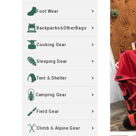
Foot Wear
買取案内
Backpacks＆OtherBags
レンタル・修理
Cooking Gear
店舗情報
POLICY
Sleeping Gear
INFORMATION
Tent ＆ Shelter
ACCOUNT MENU
Camping Gear
ようこそ ゲスト 様
Field Gear
meeting_room
person
ログイン
新規会員登録
Climb ＆ Alpine Gear