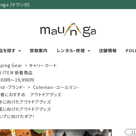
ga (マウンガ)
品を探す
買取案内
レンタル・修理
店舗情報
POL
ping Gear
>
キャリーカート
W ITEM 新着商品
000円～19,990円
カテゴリーで選ぶ
サイズで選ぶ
特集で選ぶ
nd -ブランド-
>
Coleman -コールマン-
者におすすめ アウトドアグッズ
Men's Wear
MENS
初心者におすすめアウ
冬に向けたアウトドアグッズ
Women's Wear
XXS
XS
S
M
L
XL
XXL
アグッズ
夏に向けたアウトドアグッズ
Kid's Wear
秋・冬に向けたアウトド
WOMENS
ンプに向けたギア！
Wear Accessory
ッズ
XXS
XS
S
M
L
XL
Foot Wear
富士山いくならこの装
11
UNISEX
Backpacks＆
本気の登山用品