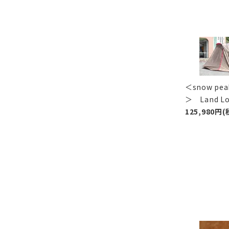
＜snow p
＞ Land 
125,980円(