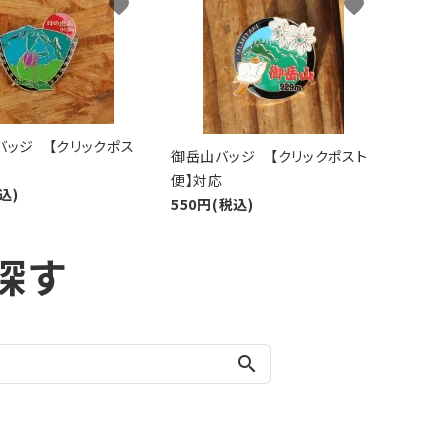
favorite
favorite
バッジ 【クリックポス
御岳山バッジ 【クリックポスト
便】対応
込)
550円(税込)
探す
search