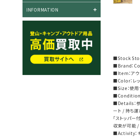
INFORMATION
■Stock S
■Brand：
■Item：ア
■Color：レ
■Size：使用
■Condit
■Detail
ート / 持
「ストッパー
収束が可能 /
■Activit