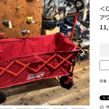
XXS
XS
S
M
L
XL
OtherBags
春・夏に向けたアウトド
＜
Cooking Gear
ッズ
ア
Sleeping Gear
冬期・雪山に向けたウェ
Tent ＆ Shelter
ギア
11
Camping Gear
テント泊山行に向けた
Field Gear
ア！
Climb ＆ Alpine
沢登りに向けたウェア・
Gear
ア！
Books＆Others
トレイルラン向けウェア
River Sports
ア！
キャンプに向けたギア！
型番:
特
error_outline