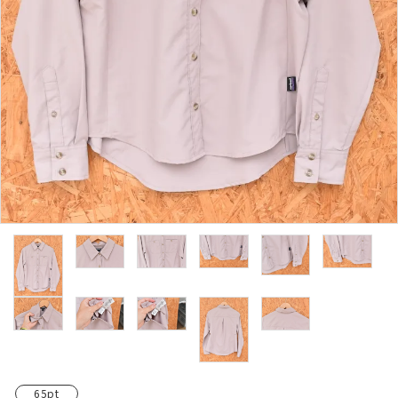
レンタル・修理
店舗情報
POLICY
INFORMATION
ACCOUNT MENU
ようこそ ゲスト 様
meeting_room
person
ログイン
新規会員登録
65pt