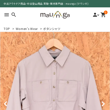
中古アウトドア用品・中古登山用品 買取・販売専門店 : maunga (マウンガ)
0
menu
search
person
shopping_cart
TOP
>
Women's Wear
>
ボタンシャツ
search
カテゴリーで選ぶ
サイズで選ぶ
特集で選ぶ
価格で選ぶ
買取案内