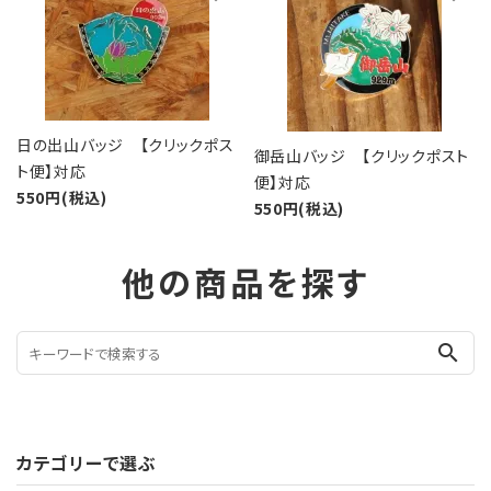
日の出山バッジ 【クリックポス
御岳山バッジ 【クリックポスト
ト便】対応
便】対応
550円(税込)
550円(税込)
他の商品を探す
search
カテゴリーで選ぶ