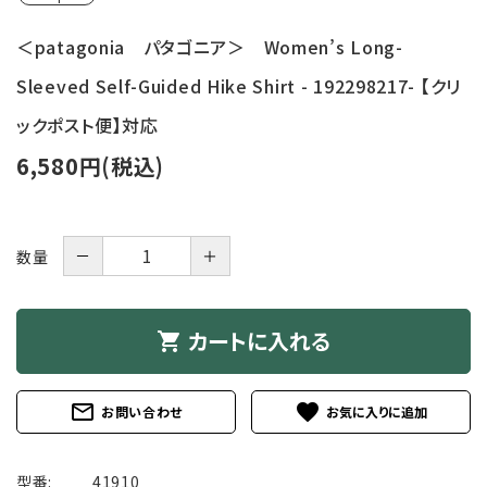
＜patagonia パタゴニア＞ Women’s Long-
Sleeved Self-Guided Hike Shirt - 192298217- 【クリ
ックポスト便】対応
6,580円(税込)
－
＋
数量
カートに入れる
shopping_cart
mail_outline
favorite
お問い合わせ
型番:
41910