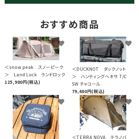
おすすめ商品
favorite
favorite
＜snow peak スノーピーク
＜DUCKNOT ダックノット
＞ Land Lock ランドロック
＞ ハンティングヘキサ T/C
125,980円(税込)
SW チャコール
79,480円(税込)
favorite
favorite
＜TERRA NOVA テラノバ