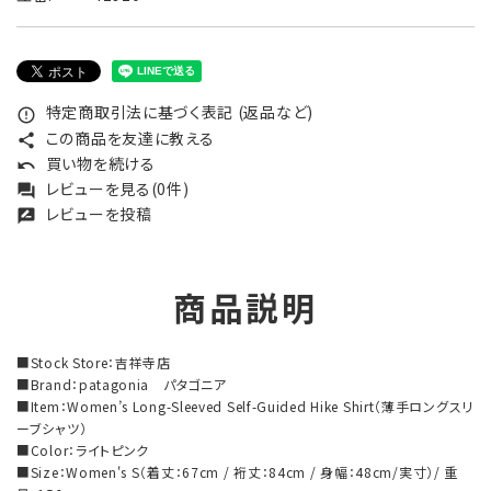
特定商取引法に基づく表記 (返品など)
error_outline
この商品を友達に教える
share
買い物を続ける
undo
レビューを見る(0件)
forum
レビューを投稿
rate_review
商品説明
■Stock Store：吉祥寺店
■Brand：patagonia パタゴニア
■Item：Women’s Long-Sleeved Self-Guided Hike Shirt（薄手ロングスリ
ーブシャツ）
■Color：ライトピンク
■Size：Women's S（着丈：67cm / 裄丈：84cm / 身幅：48cm/実寸）/ 重