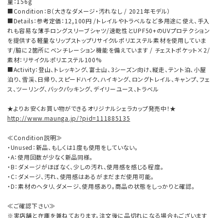
量：156g
■Condition：B（大きなダメージ・汚れなし / 2021年モデル）
■Details：参考定価：12,100円 /トレイルやトラベルなど多用途に使え、手入
れも容易な薄手ロングスリーブシャツ/速乾性とUPF50+のUVプロテクション
を提供する軽量なリップストップリサイクルポリエステル素材を使用していま
す/脇に2箇所にベンチレーション機能を備えています / チェストポケット×2/
素材：リサイクルポリエステル100%
■Activity：登山、トレッキング、富士山、3シーズン向け、縦走、テント泊、小屋
泊り、雪渓、日帰り、スピードハイク、ハイキング、ロングトレイル、キャンプ、フェ
ス、ツーリング、バックパッキング、デイリーユース、トラベル
★よりお安くお買い物ができるオリジナルシェラカップ発売中！★
http://www.maunga.jp/?pid=111885135
≪Condition説明≫
・Unused：新品、もしくは1度も使用をしていない。
・A：使用回数が少なく新品同様。
・B：ダメージがほぼなく、少しの汚れ、使用感を感じる程度。
・C：ダメージ、汚れ、使用感はあるがまだまだ使用可能。
・D：素材のヘタリ、ダメージ、使用感あり。商品の状態をしっかりと確認。
≪ご確認下さい≫
※実店舗と在庫を兼ねております。注文後に品切れになる場合もございます