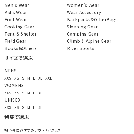
Men's Wear
Women's Wear
Kid's Wear
Wear Accessory
Foot Wear
Backpacks＆OtherBags
Cooking Gear
Sleeping Gear
Tent ＆ Shelter
Camping Gear
Field Gear
Climb ＆ Alpine Gear
Books＆Others
River Sports
サイズで選ぶ
MENS
XXS
XS
S
M
L
XL
XXL
WOMENS
XXS
XS
S
M
L
XL
UNISEX
XXS
XS
S
M
L
XL
特集で選ぶ
初心者におすすめアウトドアグッズ