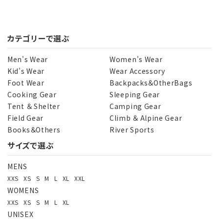
カテゴリーで選ぶ
Men's Wear
Women's Wear
Kid's Wear
Wear Accessory
Foot Wear
Backpacks＆OtherBags
Cooking Gear
Sleeping Gear
Tent ＆ Shelter
Camping Gear
Field Gear
Climb ＆ Alpine Gear
Books＆Others
River Sports
サイズで選ぶ
MENS
XXS
XS
S
M
L
XL
XXL
WOMENS
XXS
XS
S
M
L
XL
UNISEX