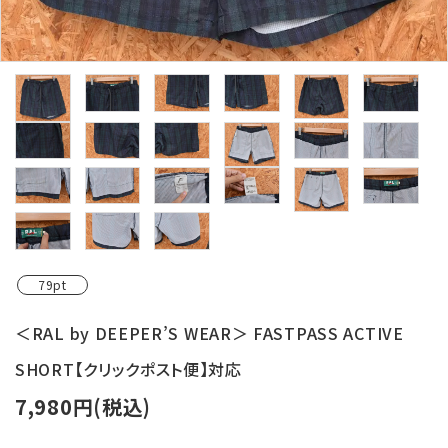
レンタル・修理
店舗情報
POLICY
INFORMATION
ACCOUNT MENU
ようこそ ゲスト 様
meeting_room
person
ログイン
新規会員登録
79pt
＜RAL by DEEPER’S WEAR＞ FASTPASS ACTIVE
SHORT【クリックポスト便】対応
7,980円(税込)