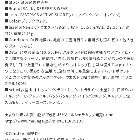
■Stock Store：吉祥寺店
■Brand：RAL by DEEPER’S WEAR
■Item： FASTPASS ACTIVE SHORT（ハーフパンツ、ショートパンツ）
■Color：ブラックウォッチ
■Size：5(Men's L)（ウエスト：78cm / 股下：15.5cm/股上：27.5cm / 実
寸）/ 重量：118g
■Condition：B（表地擦れ、毛羽立ち箇所有り / 裏地少し汚れ有り / 他大き
なダメージなし）
■Details：参考定価：10,500円 / バイクライドに限らず様々なアクティビティ
で活躍するショーツ / 速乾性が高く、通気性も良く蒸れることがないので暑い
夏でも1日中快適です / 撥水性があり、ストレッチ性も兼ね備えています / シ
ワになりにくい柔らかな生地で、旅行の時にも重宝します / ハンドポケット
×2、スナップ留めのバックポケット、ウエストは紐で調整可能 / 素材：ポリエ
ステル100%
■Activity：登山、トレッキング、テント泊、ウルトラライト、小屋泊り、日帰り、ハ
イキング、ロングトレイル、バックパッキング、バイクパッキング、キャンプ、フェ
ス、BBQ、デイリーユース、トラベル
★よりお安くお買い物ができるオリジナルシェラカップ発売中！★
http://www.maunga.jp/?pid=111885135
≪Condition説明≫
・Unused：新品、もしくは1度も使用をしていない。