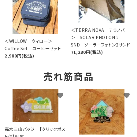
＜TERRA NOVA テラノバ
＞ SOLAR PHOTON 2
＜WILLOW ウィロー＞
SND ソーラーフォトン2サンド
Coffee Set コーヒーセット
71,280円(税込)
2,980円(税込)
売れ筋商品
favorite
favorite
高水三山バッジ 【クリックポス
ト便】対応