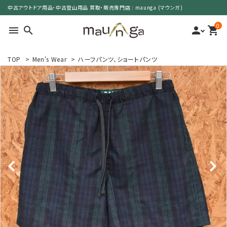
中古アウトドア用品・中古登山用品 買取・販売専門店 : maunga (マウンガ)
0
menu
search
person
shopping_cart
TOP
>
Men's Wear
>
ハーフパンツ、ショートパンツ
search
カテゴリーで選ぶ
サイズで選ぶ
特集で選ぶ
価格で選ぶ
買取案内