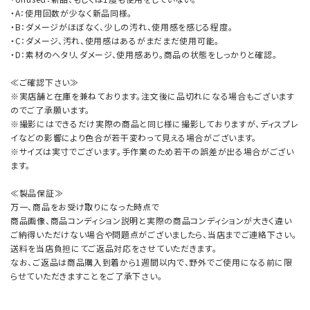
・A：使用回数が少なく新品同様。
・B：ダメージがほぼなく、少しの汚れ、使用感を感じる程度。
・C：ダメージ、汚れ、使用感はあるがまだまだ使用可能。
・D：素材のヘタリ、ダメージ、使用感あり。商品の状態をしっかりと確認。
≪ご確認下さい≫
※実店舗と在庫を兼ねております。注文後に品切れになる場合もございます
のでご了承願います。
※撮影にはできるだけ実際の商品と同じ様に撮影しておりますが、ディスプレ
イなどの影響により色合が若干変わって見える場合がございます。
※サイズは実寸でございます。手作業のため若干の誤差が出る場合がござい
ます。
≪製品保証≫
万一、商品をお受け取りになった時点で
商品画像、商品コンディション説明と実際の商品コンディションが大きく違い
ご納得いただけない場合や問題点がございましたら、当店までご連絡下さい。
送料を当店負担にてご返品対応をさせていただきます。
なお、ご返品は商品購入到着から1週間以内で、野外でご使用になる前に限
らせていただきますことをご了承下さい。