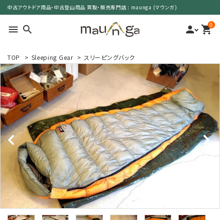
中古アウトドア用品・中古登山用品 買取・販売専門店 : maunga (マウンガ)
0
menu
search
person
shopping_cart
TOP
>
Sleeping Gear
>
スリーピングバック
search
カテゴリーで選ぶ
サイズで選ぶ
特集で選ぶ
価格で選ぶ
買取案内