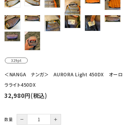
レンタル・修理
店舗情報
POLICY
INFORMATION
ACCOUNT MENU
329pt
ようこそ ゲスト 様
＜NANGA ナンガ＞ AURORA Light 450DX オーロ
meeting_room
person
ログイン
新規会員登録
ラライト450DX
32,980円(税込)
－
＋
数量