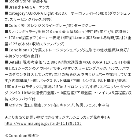
■Stock Store：御岳本店
■Brand：NANGA ナンガ
■Category：AURORA Light 450DX オーロラライト450DX（ダウンシュラ
フ、スリーピングバッグ、寝袋）
■Color：表：オレンジ×ライトグレー/裏：ダークグレー
■Size：レギュラー/全長210cm×最大幅80cm（使用時/実寸）/対応身長：
～178cm程度まで（メーカー表記）/直径14cm×高35cm（収納時/実寸）/重
量：925g（本体+収納スタッフバッグ）
■Condition：B（付属ストレージメッシュバッグ欠損/その他状態概ね良好/
中綿ダウン概ね良好）
■Details：現参考定価：52,800円/防水透湿素材AURORA TEX LIGHTを採
用した3シーズンのアウトドアで使いやすいスリーピングバッグ/760フルパワ
ーのダウンを封入しています/生地の噛み込みを防ぐジッパーを採用していま
す/（内部構造/上面：ボックスキルト構造/下面：シングルキルト構造）/表地：
15Dnオーロラテックス/裏地：15Dnナイロンリップ/中綿：スパニッシュダック
ダウン90-10%/快適使用温度：～0度程度/下限温度：～マイナス5度程度/収
納スタッフバッグ付
■Activity：登山、縦走、テント泊、キャンプ、防災、フェス、車中泊
★よりお安くお買い物ができるオリジナルシェラカップ発売中！★
http://www.maunga.jp/?pid=111885135
≪Condition説明≫