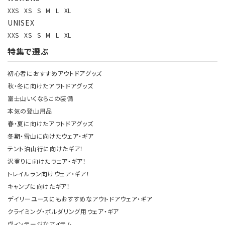
XXS
XS
S
M
L
XL
UNISEX
XXS
XS
S
M
L
XL
特集で選ぶ
初心者におすすめアウトドアグッズ
秋・冬に向けたアウトドアグッズ
富士山いくならこの装備
本気の登山用品
春・夏に向けたアウトドアグッズ
冬期・雪山に向けたウェア・ギア
テント泊山行に向けたギア！
沢登りに向けたウェア・ギア！
トレイルラン向けウェア・ギア！
キャンプに向けたギア！
デイリーユースにもおすすめなアウトドアウェア・ギア
クライミング・ボルダリング用ウェア・ギア
ヴィンテージなアイテム