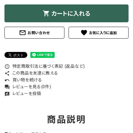
カートに入れる
shopping_cart
mail_outline
favorite
お問い合わせ
特定商取引法に基づく表記 (返品など)
error_outline
この商品を友達に教える
share
買い物を続ける
undo
レビューを見る(0件)
forum
レビューを投稿
rate_review
商品説明