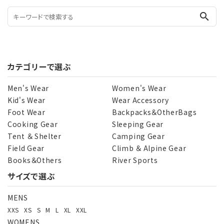
search
カテゴリーで選ぶ
Men's Wear
Women's Wear
Kid's Wear
Wear Accessory
Foot Wear
Backpacks＆OtherBags
Cooking Gear
Sleeping Gear
Tent ＆ Shelter
Camping Gear
Field Gear
Climb ＆ Alpine Gear
Books＆Others
River Sports
サイズで選ぶ
MENS
XXS
XS
S
M
L
XL
XXL
WOMENS