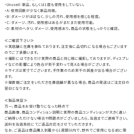
・Unused：新品、もしくは1度も使用をしていない。
・A：使用回数が少なく新品同様。
・B：ダメージがほぼなく、少しの汚れ、使用感を感じる程度。
・C：ダメージ、汚れ、使用感はあるがまだまだ使用可能。
・D：素材のヘタリ、ダメージ、使用感あり。商品の状態をしっかりと確認。
≪ご確認下さい≫
※実店舗と在庫を兼ねております。注文後に品切れになる場合もございます
のでご了承願います。
※撮影にはできるだけ実際の商品と同じ様に撮影しておりますが、ディスプレ
イなどの影響により色合が若干変わって見える場合がございます。
※サイズは実寸でございます。手作業のため若干の誤差が出る場合がござい
ます。
※複数個ご注文をいただき在庫店舗が異なる場合、商品の発送はご注文日の
翌日となります。
≪製品保証≫
万一、商品をお受け取りになった時点で
商品画像、商品コンディション説明と実際の商品コンディションが大きく違い
ご納得いただけない場合や問題点がございましたら、当店までご連絡下さい。
送料を当店負担にてご返品対応をさせていただきます。
なお、ご返品は商品購入到着から1週間以内で、野外でご使用になる前に限