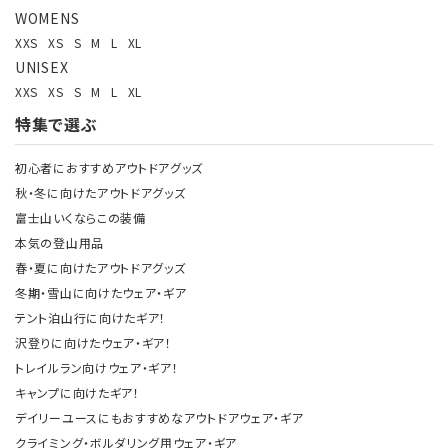
WOMENS
XXS
XS
S
M
L
XL
UNISEX
XXS
XS
S
M
L
XL
特集で選ぶ
初心者におすすめアウトドアグッズ
秋・冬に向けたアウトドアグッズ
富士山いくならこの装備
本気の登山用品
春・夏に向けたアウトドアグッズ
冬期・雪山に向けたウェア・ギア
テント泊山行に向けたギア！
沢登りに向けたウェア・ギア！
トレイルラン向けウェア・ギア！
キャンプに向けたギア！
デイリーユースにもおすすめなアウトドアウェア・ギア
クライミング・ボルダリング用ウェア・ギア