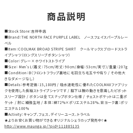
商品説明
■Stock Store：吉祥寺店
■Brand：THE NORTH FACE PURPLE LABEL ノースフェイスパープルレー
ベル
■Item：COOLMAX BROAD STRIPE SHIRT クールマックスブロードストラ
イプシャツ（ロングスリーブボタンシャツ）
■Color：グレー×ホワイトストライプ
■Size： Men's L（着丈：75cm/裄丈：90cm/身幅：53cm/実寸）/重量：207g
■Condition：B（フロントフラップ裏地に毛羽立ち毛玉やや有り / その他大
きなダメージなし）
■Details：参考定価：15,180円 / 吸水速乾性に優れたCOOLMAXファブリッ
クを使用した長袖ストライプシャツです / 脇下は腕の動きを意識したピボット
スリーブ設計 / ボタンは全てスナップボタン仕様 / チェストポケットは二重ポ
ケット / 肘に補強生地 / 本体：綿72%×ポリエステル28%、背ヨーク裏：ポリ
エステル100%
■Activity：キャンプ、フェス、デイリーユース、トラベル
★よりお安くお買い物ができるオリジナルシェラカップ発売中！★
http://www.maunga.jp/?pid=111885135