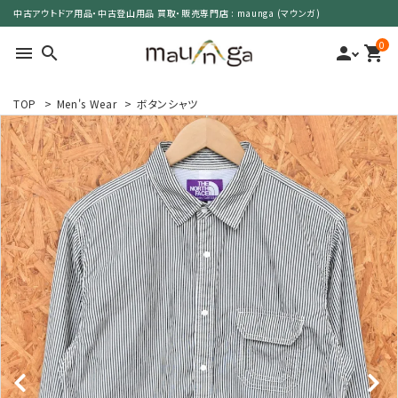
中古アウトドア用品・中古登山用品 買取・販売専門店 : maunga (マウンガ)
0
menu
search
person
shopping_cart
TOP
>
Men's Wear
>
ボタンシャツ
search
カテゴリーで選ぶ
サイズで選ぶ
特集で選ぶ
価格で選ぶ
買取案内