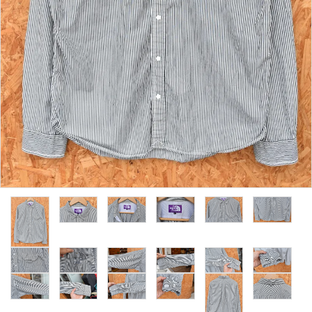
レンタル・修理
店舗情報
POLICY
INFORMATION
ACCOUNT MENU
ようこそ ゲスト 様
meeting_room
person
ログイン
新規会員登録