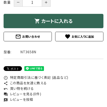
－
＋
数量
カートに入れる
shopping_cart
mail_outline
favorite
お問い合わせ
型番:
NT3658N
特定商取引法に基づく表記 (返品など)
error_outline
この商品を友達に教える
share
買い物を続ける
undo
レビューを見る(0件)
forum
レビューを投稿
rate_review