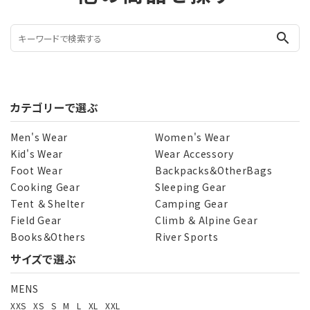
search
カテゴリーで選ぶ
Men's Wear
Women's Wear
Kid's Wear
Wear Accessory
Foot Wear
Backpacks＆OtherBags
Cooking Gear
Sleeping Gear
Tent ＆ Shelter
Camping Gear
Field Gear
Climb ＆ Alpine Gear
Books＆Others
River Sports
サイズで選ぶ
MENS
XXS
XS
S
M
L
XL
XXL