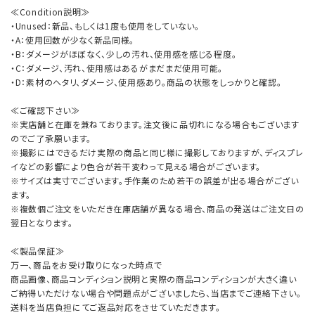
≪Condition説明≫
・Unused：新品、もしくは1度も使用をしていない。
・A：使用回数が少なく新品同様。
・B：ダメージがほぼなく、少しの汚れ、使用感を感じる程度。
・C：ダメージ、汚れ、使用感はあるがまだまだ使用可能。
・D：素材のヘタリ、ダメージ、使用感あり。商品の状態をしっかりと確認。
≪ご確認下さい≫
※実店舗と在庫を兼ねております。注文後に品切れになる場合もございます
のでご了承願います。
※撮影にはできるだけ実際の商品と同じ様に撮影しておりますが、ディスプレ
イなどの影響により色合が若干変わって見える場合がございます。
※サイズは実寸でございます。手作業のため若干の誤差が出る場合がござい
ます。
※複数個ご注文をいただき在庫店舗が異なる場合、商品の発送はご注文日の
翌日となります。
≪製品保証≫
万一、商品をお受け取りになった時点で
商品画像、商品コンディション説明と実際の商品コンディションが大きく違い
ご納得いただけない場合や問題点がございましたら、当店までご連絡下さい。
送料を当店負担にてご返品対応をさせていただきます。