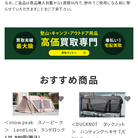
なお、ご返品は商品購入到着から1週間以内で、野外でご使用になる前に限
らせていただきますことをご了承下さい。
おすすめ商品
favorite
favorite
＜snow peak スノーピーク
＜DUCKNOT ダックノット
＞ Land Lock ランドロック
＞ ハンティングヘキサ T/C
125,980円(税込)