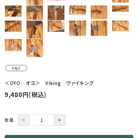
レンタル・修理
店舗情報
POLICY
INFORMATION
ACCOUNT MENU
94pt
ようこそ ゲスト 様
＜OYO オヨ＞ Viking ヴァイキング
meeting_room
person
ログイン
新規会員登録
9,480円(税込)
－
＋
数量