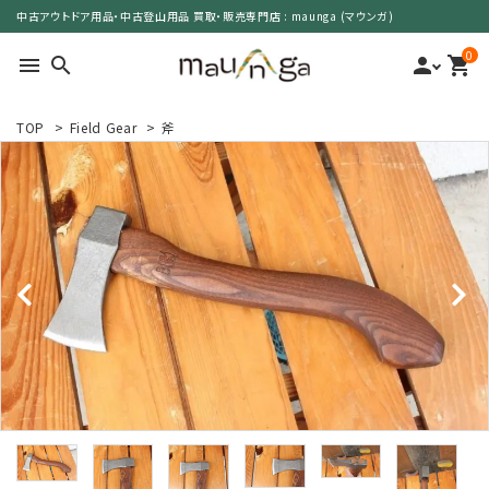
中古アウトドア用品・中古登山用品 買取・販売専門店 : maunga (マウンガ)
0
menu
search
person
shopping_cart
TOP
>
Field Gear
>
斧
search
カテゴリーで選ぶ
サイズで選ぶ
特集で選ぶ
価格で選ぶ
買取案内