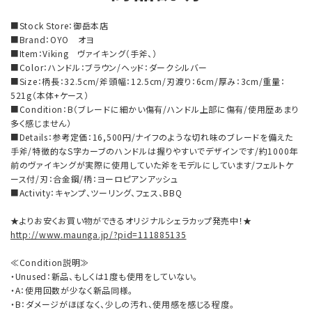
■Stock Store：御岳本店
■Brand：OYO オヨ
■Item：Viking ヴァイキング（手斧、）
■Color：ハンドル：ブラウン/ヘッド：ダークシルバー
■Size：柄長：32.5cm/斧頭幅：12.5cm/刃渡り：6cm/厚み：3cm/重量：
521g（本体+ケース）
■Condition：B（ブレードに細かい傷有/ハンドル上部に傷有/使用歴あまり
多く感じません）
■Details：参考定価：16,500円/ナイフのような切れ味のブレードを備えた
手斧/特徴的なS字カーブのハンドルは握りやすいでデザインです/約1000年
前のヴァイキングが実際に使用していた斧をモデルにしています/フェルトケ
ース付/刃：合金鋼/柄：ヨーロピアンアッシュ
■Activity：キャンプ、ツーリング、フェス、BBQ
★よりお安くお買い物ができるオリジナルシェラカップ発売中！★
http://www.maunga.jp/?pid=111885135
≪Condition説明≫
・Unused：新品、もしくは1度も使用をしていない。
・A：使用回数が少なく新品同様。
・B：ダメージがほぼなく、少しの汚れ、使用感を感じる程度。