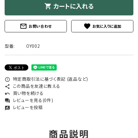
カートに入れる
shopping_cart
mail_outline
favorite
お問い合わせ
型番:
OY002
特定商取引法に基づく表記 (返品など)
error_outline
この商品を友達に教える
share
買い物を続ける
undo
レビューを見る(0件)
forum
レビューを投稿
rate_review
商品説明