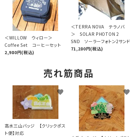
＜TERRA NOVA テラノバ
＞ SOLAR PHOTON 2
＜WILLOW ウィロー＞
SND ソーラーフォトン2サンド
Coffee Set コーヒーセット
71,280円(税込)
2,980円(税込)
売れ筋商品
favorite
favorite
高水三山バッジ 【クリックポス
ト便】対応