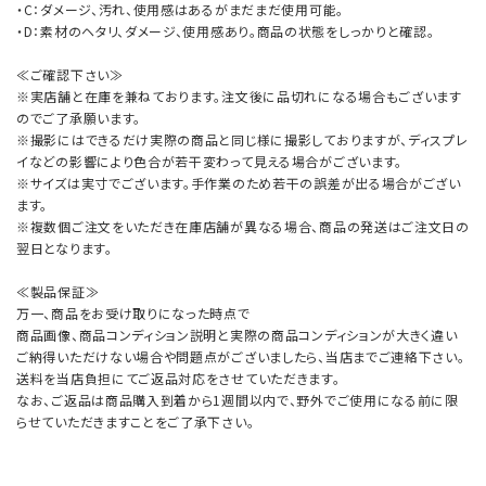
・C：ダメージ、汚れ、使用感はあるがまだまだ使用可能。
・D：素材のヘタリ、ダメージ、使用感あり。商品の状態をしっかりと確認。
≪ご確認下さい≫
※実店舗と在庫を兼ねております。注文後に品切れになる場合もございます
のでご了承願います。
※撮影にはできるだけ実際の商品と同じ様に撮影しておりますが、ディスプレ
イなどの影響により色合が若干変わって見える場合がございます。
※サイズは実寸でございます。手作業のため若干の誤差が出る場合がござい
ます。
※複数個ご注文をいただき在庫店舗が異なる場合、商品の発送はご注文日の
翌日となります。
≪製品保証≫
万一、商品をお受け取りになった時点で
商品画像、商品コンディション説明と実際の商品コンディションが大きく違い
ご納得いただけない場合や問題点がございましたら、当店までご連絡下さい。
送料を当店負担にてご返品対応をさせていただきます。
なお、ご返品は商品購入到着から1週間以内で、野外でご使用になる前に限
らせていただきますことをご了承下さい。