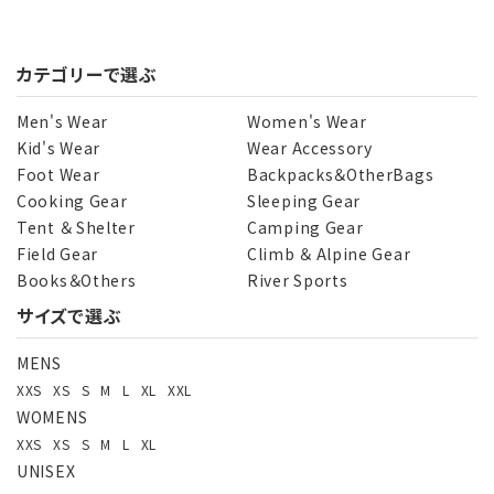
カテゴリーで選ぶ
Men's Wear
Women's Wear
Kid's Wear
Wear Accessory
Foot Wear
Backpacks＆OtherBags
Cooking Gear
Sleeping Gear
Tent ＆ Shelter
Camping Gear
Field Gear
Climb ＆ Alpine Gear
Books＆Others
River Sports
サイズで選ぶ
MENS
XXS
XS
S
M
L
XL
XXL
WOMENS
XXS
XS
S
M
L
XL
UNISEX