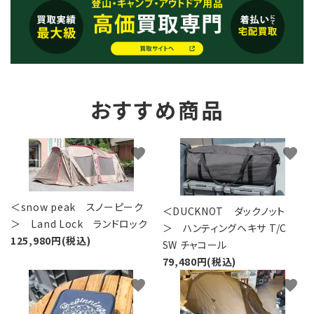
おすすめ商品
favorite
favorite
＜snow peak スノーピーク
＜DUCKNOT ダックノット
＞ Land Lock ランドロック
＞ ハンティングヘキサ T/C
125,980円(税込)
SW チャコール
79,480円(税込)
favorite
favorite