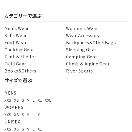
カテゴリーで選ぶ
Men's Wear
Women's Wear
Kid's Wear
Wear Accessory
Foot Wear
Backpacks＆OtherBags
Cooking Gear
Sleeping Gear
Tent ＆ Shelter
Camping Gear
Field Gear
Climb ＆ Alpine Gear
Books＆Others
River Sports
サイズで選ぶ
MENS
XXS
XS
S
M
L
XL
XXL
WOMENS
XXS
XS
S
M
L
XL
UNISEX
XXS
XS
S
M
L
XL