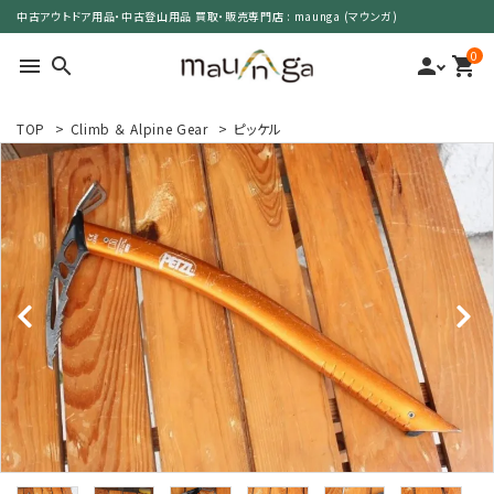
中古アウトドア用品・中古登山用品 買取・販売専門店 : maunga (マウンガ)
0
menu
search
person
shopping_cart
TOP
>
Climb ＆ Alpine Gear
>
ピッケル
search
カテゴリーで選ぶ
サイズで選ぶ
特集で選ぶ
価格で選ぶ
買取案内