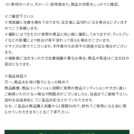
・D：素材のヘタリ、ダメージ、使用感あり。商品の状態をしっかりと確認。
≪ご確認下さい≫
※実店舗と在庫を兼ねております。注文後に品切れになる場合もございます
のでご了承願います。
※撮影にはできるだけ実際の商品と同じ様に撮影しておりますが、ディスプレ
イなどの影響により色合が若干変わって見える場合がございます。
※サイズは実寸でございます。手作業のため若干の誤差が出る場合がござい
ます。
※複数個ご注文をいただき在庫店舗が異なる場合、商品の発送はご注文日の
翌日となります。
≪製品保証≫
万一、商品をお受け取りになった時点で
商品画像、商品コンディション説明と実際の商品コンディションが大きく違い
ご納得いただけない場合や問題点がございましたら、当店までご連絡下さい。
送料を当店負担にてご返品対応をさせていただきます。
なお、ご返品は商品購入到着から1週間以内で、野外でご使用になる前に限
らせていただきますことをご了承下さい。