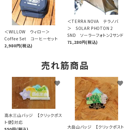
＜TERRA NOVA テラノバ
＞ SOLAR PHOTON 2
＜WILLOW ウィロー＞
SND ソーラーフォトン2サンド
Coffee Set コーヒーセット
71,280円(税込)
2,980円(税込)
売れ筋商品
favorite
favorite
高水三山バッジ 【クリックポス
ト便】対応
大岳山バッジ 【クリックポスト
550円(税込)