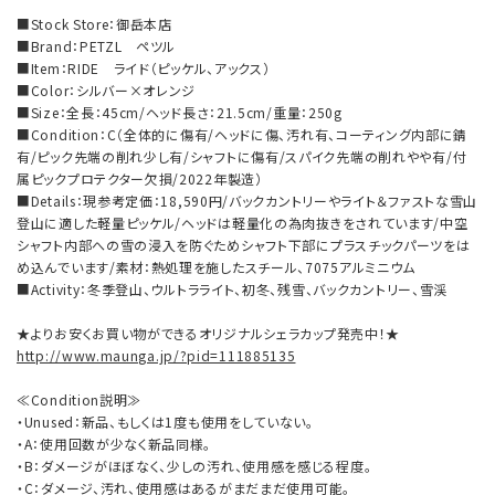
■Stock Store：御岳本店
■Brand：PETZL ペツル
■Item：RIDE ライド（ピッケル、アックス）
■Color：シルバー×オレンジ
■Size：全長：45cm/ヘッド長さ：21.5cm/重量：250g
■Condition：C（全体的に傷有/ヘッドに傷、汚れ有、コーティング内部に錆
有/ピック先端の削れ少し有/シャフトに傷有/スパイク先端の削れやや有/付
属ピックプロテクター欠損/2022年製造）
■Details：現参考定価：18,590円/バックカントリーやライト＆ファストな雪山
登山に適した軽量ピッケル/ヘッドは軽量化の為肉抜きをされています/中空
シャフト内部への雪の浸入を防ぐためシャフト下部にプラスチックパーツをは
め込んでいます/素材：熱処理を施したスチール、7075アルミニウム
■Activity：冬季登山、ウルトラライト、初冬、残雪、バックカントリー、雪渓
★よりお安くお買い物ができるオリジナルシェラカップ発売中！★
http://www.maunga.jp/?pid=111885135
≪Condition説明≫
・Unused：新品、もしくは1度も使用をしていない。
・A：使用回数が少なく新品同様。
・B：ダメージがほぼなく、少しの汚れ、使用感を感じる程度。
・C：ダメージ、汚れ、使用感はあるがまだまだ使用可能。