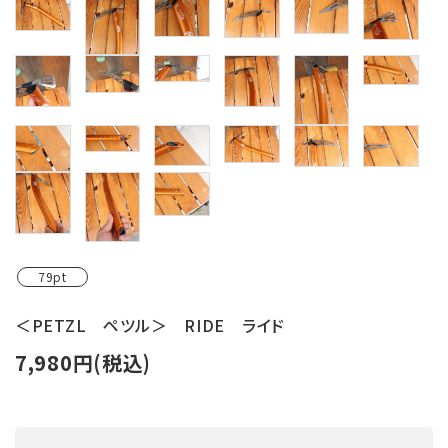
レンタル・修理
店舗情報
POLICY
INFORMATION
ACCOUNT MENU
ようこそ ゲスト 様
79pt
meeting_room
person
ログイン
新規会員登録
＜PETZL ペツル＞ RIDE ライド
7,980円(税込)