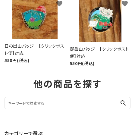
favorite
favorite
日の出山バッジ 【クリックポス
御岳山バッジ 【クリックポスト
ト便】対応
便】対応
550円(税込)
550円(税込)
他の商品を探す
search
カテゴリーで選ぶ