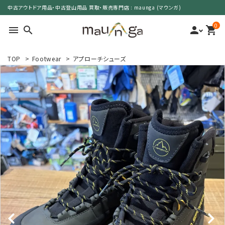
中古アウトドア用品・中古登山用品 買取・販売専門店 : maunga (マウンガ)
0
menu
search
person
shopping_cart
TOP
>
Footwear
>
アプローチシューズ
search
カテゴリーで選ぶ
サイズで選ぶ
特集で選ぶ
価格で選ぶ
買取案内