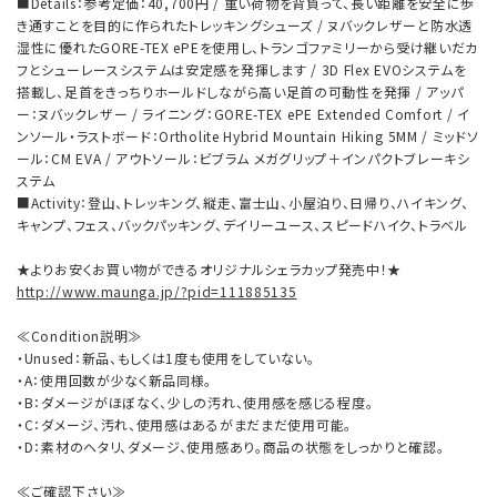
■Details：参考定価：40,700円 / 重い荷物を背負って、長い距離を安全に歩
き通すことを目的に作られたトレッキングシューズ / ヌバックレザーと防水透
湿性に優れたGORE-TEX ePEを使用し、トランゴファミリーから受け継いだカ
フとシューレースシステムは安定感を発揮します / 3D Flex EVOシステムを
搭載し、足首をきっちりホールドしながら高い足首の可動性を発揮 / アッパ
ー：ヌバックレザー / ライニング：GORE-TEX ePE Extended Comfort / イ
ンソール・ラストボード：Ortholite Hybrid Mountain Hiking 5MM / ミッドソ
ール：CM EVA / アウトソール：ビブラム メガグリップ＋インパクトブレーキシ
ステム
■Activity：登山、トレッキング、縦走、富士山、小屋泊り、日帰り、ハイキング、
キャンプ、フェス、バックパッキング、デイリーユース、スピードハイク、トラベル
★よりお安くお買い物ができるオリジナルシェラカップ発売中！★
http://www.maunga.jp/?pid=111885135
≪Condition説明≫
・Unused：新品、もしくは1度も使用をしていない。
・A：使用回数が少なく新品同様。
・B：ダメージがほぼなく、少しの汚れ、使用感を感じる程度。
・C：ダメージ、汚れ、使用感はあるがまだまだ使用可能。
・D：素材のヘタリ、ダメージ、使用感あり。商品の状態をしっかりと確認。
≪ご確認下さい≫