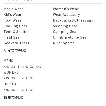
Men's Wear
Women's Wear
Kid's Wear
Wear Accessory
Foot Wear
Backpacks＆OtherBags
Cooking Gear
Sleeping Gear
Tent ＆ Shelter
Camping Gear
Field Gear
Climb ＆ Alpine Gear
Books＆Others
River Sports
サイズで選ぶ
MENS
XXS
XS
S
M
L
XL
XXL
WOMENS
XXS
XS
S
M
L
XL
UNISEX
XXS
XS
S
M
L
XL
特集で選ぶ