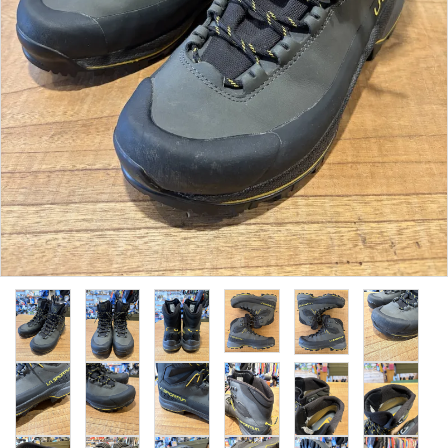
レンタル・修理
店舗情報
POLICY
INFORMATION
ACCOUNT MENU
ようこそ ゲスト 様
meeting_room
person
ログイン
新規会員登録