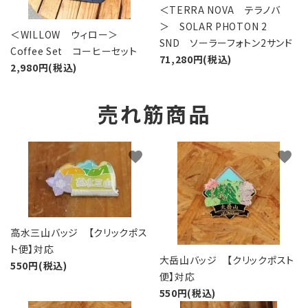
＜TERRA NOVA テラノバ
＞ SOLAR PHOTON 2
＜WILLOW ウィロー＞
SND ソーラーフォトン2サンド
Coffee Set コーヒーセット
71,280円(税込)
2,980円(税込)
売れ筋商品
favorite
favorite
高水三山バッジ 【クリックポス
ト便】対応
大岳山バッジ 【クリックポスト
550円(税込)
便】対応
550円(税込)