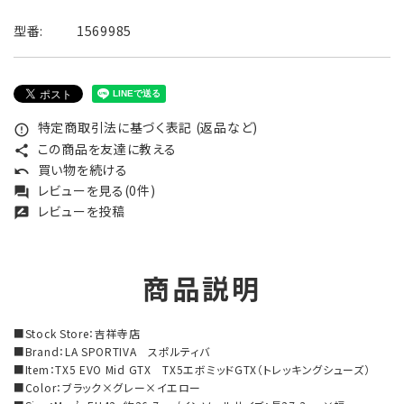
型番:
1569985
特定商取引法に基づく表記 (返品など)
error_outline
この商品を友達に教える
share
買い物を続ける
undo
レビューを見る(0件)
forum
レビューを投稿
rate_review
商品説明
■Stock Store：吉祥寺店
■Brand：LA SPORTIVA スポルティバ
■Item：TX5 EVO Mid GTX TX5エボミッドGTX（トレッキングシューズ）
■Color：ブラック×グレー×イエロー