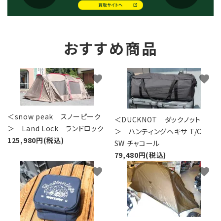
おすすめ商品
favorite
favorite
＜snow peak スノーピーク
＜DUCKNOT ダックノット
＞ Land Lock ランドロック
＞ ハンティングヘキサ T/C
125,980円(税込)
SW チャコール
79,480円(税込)
favorite
favorite