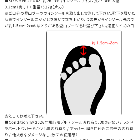
■Size：Men’s EU42=約26.7cm/インソールサイズ：長27.3cm×幅
9.3cm（実寸） / 重量：527g（片方）
※ご自分の登山ブーツのインソールを取り出し実測して下さい。靴下を履いた
状態でインソールにかかとを置いて立ち上がり、つま先からインソール先まで
が約1.5㎝～2㎝のゆとりがある登山ブーツをお選び下さい。適正サイズの目
安としてお考え下さい。
■Condition：B（2026年現行モデル / ソール汚れ有り、減り少ない / ランド
ラバー、トウガードに少し傷汚れ有り / アッパー、履き口付近に若干の汚れ有
り / 他大きなダメージなし、数回の使用感）