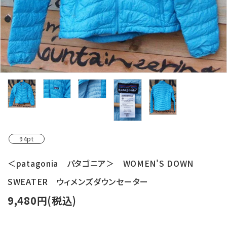
レンタル・修理
店舗情報
POLICY
INFORMATION
ACCOUNT MENU
ようこそ ゲスト 様
94pt
meeting_room
person
ログイン
新規会員登録
＜patagonia パタゴニア＞ WOMEN'S DOWN
SWEATER ウィメンズダウンセーター
9,480円(税込)