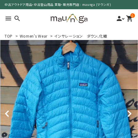
中古アウトドア用品・中古登山用品 買取・販売専門店 : maunga (マウンガ)
0
menu
search
person
shopping_cart
TOP
>
Women's Wear
>
インサレーション ダウン、化繊
search
カテゴリーで選ぶ
サイズで選ぶ
特集で選ぶ
価格で選ぶ
買取案内