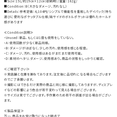
■Size：15L/約19㎝×12㎝（収納時）/重量：162g/
■Condition：B（大きなダメージ、汚れなし）
■Details：参考定価：4,104円/シンプルで機能性を重視したデイパック/持ち
運びに便利なポケッタブル仕様/両サイドのボトルポケットは優れたホールド
感があります
≪Condition説明≫
・Unused：新品、もしくは1度も使用をしていない。
・A：使用回数が少なく新品同様。
・B：ダメージがほぼなく、少しの汚れ、使用感を感じる程度。
・C：ダメージ、汚れ、使用感はあるがまだまだ使用可能。
・D：素材のヘタリ、ダメージ、使用感あり。商品の状態をしっかりと確認。
≪ご確認下さい≫
※実店舗と在庫を兼ねております。注文後に品切れになる場合もございます
のでご了承願います。
※撮影にはできるだけ実際の商品と同じ様に撮影しておりますが、ディスプレ
イなどの影響により色合が若干変わって見える場合がございます。
※サイズは実寸でございます。手作業のため若干の誤差が出る場合がござい
ます。
≪製品保証≫
万一、商品をお受け取りになった時点で