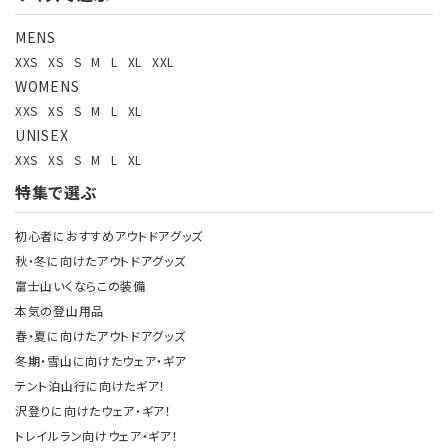
MENS
XXS
XS
S
M
L
XL
XXL
WOMENS
XXS
XS
S
M
L
XL
UNISEX
XXS
XS
S
M
L
XL
特集で選ぶ
初心者におすすめアウトドアグッズ
秋・冬に向けたアウトドアグッズ
富士山いくならこの装備
本気の登山用品
春・夏に向けたアウトドアグッズ
冬期・雪山に向けたウェア・ギア
テント泊山行に向けたギア！
沢登りに向けたウェア・ギア！
トレイルラン向けウェア・ギア！