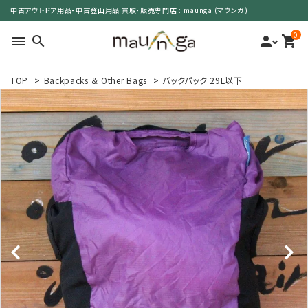
中古アウトドア用品・中古登山用品 買取・販売専門店 : maunga (マウンガ)
0
menu
search
person
shopping_cart
TOP
>
Backpacks ＆ Other Bags
>
バックパック 29L以下
search
カテゴリーで選ぶ
サイズで選ぶ
特集で選ぶ
価格で選ぶ
買取案内