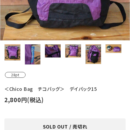
レンタル・修理
店舗情報
POLICY
INFORMATION
ACCOUNT MENU
ようこそ ゲスト 様
28pt
meeting_room
person
ログイン
新規会員登録
＜Chico Bag チコバッグ＞ デイパック15
2,800円(税込)
SOLD OUT / 売切れ