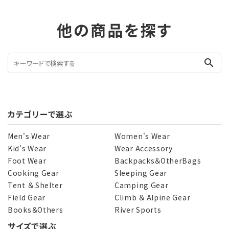
他の商品を探す
search
カテゴリーで選ぶ
Men's Wear
Women's Wear
Kid's Wear
Wear Accessory
Foot Wear
Backpacks＆OtherBags
Cooking Gear
Sleeping Gear
Tent ＆ Shelter
Camping Gear
Field Gear
Climb ＆ Alpine Gear
Books＆Others
River Sports
サイズで選ぶ