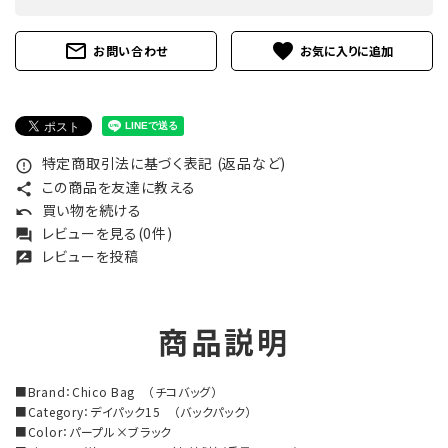
mail_outline
favorite
お問い合わせ
特定商取引法に基づく表記 (返品など)
error_outline
この商品を友達に教える
share
買い物を続ける
undo
レビューを見る(0件)
forum
レビューを投稿
rate_review
商品説明
■Brand：Chico Bag （チコバッグ）
■Category：デイパック15 （バックパック）
■Color：パープル×ブラック