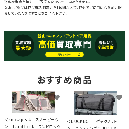
送料を当店負担にてご返品対応をさせていただきます。
なお、ご返品は商品購入到着から1週間以内で、野外でご使用になる前に限
らせていただきますことをご了承下さい。
おすすめ商品
favorite
favorite
＜snow peak スノーピーク
＜DUCKNOT ダックノット
＞ Land Lock ランドロック
＞ ハンティングヘキサ T/C