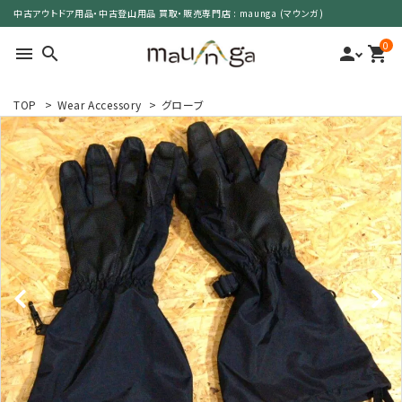
中古アウトドア用品・中古登山用品 買取・販売専門店 : maunga (マウンガ)
0
menu
search
person
shopping_cart
TOP
>
Wear Accessory
>
グローブ
search
カテゴリーで選ぶ
サイズで選ぶ
特集で選ぶ
価格で選ぶ
買取案内