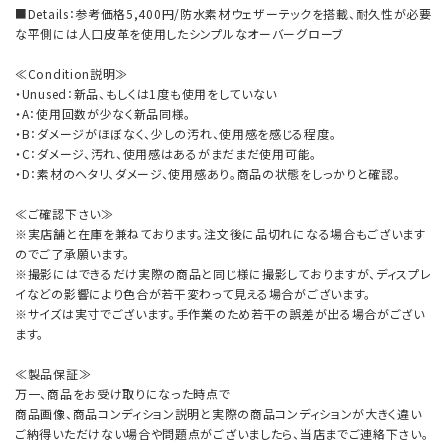
■Details：参考価格5,400円/防水素材ウェザーテックを搭載、耐久性が必要
な平側には人口皮革を使用したシンプルなオーバーグローブ
≪Condition説明≫
・Unused：新品、もしくは1度も使用をしていない
・A：使用回数が少なく新品同様。
・B：ダメージがほぼなく、少しの汚れ、使用感を感じる程度。
・C：ダメージ、汚れ、使用感はあるがまだまだ使用可能。
・D：素材のヘタリ、ダメージ、使用感あり。商品の状態をしっかりと確認。
≪ご確認下さい≫
※実店舗と在庫を兼ねております。注文後に品切れになる場合もございます
のでご了承願います。
※撮影にはできるだけ実際の商品と同じ様に撮影しておりますが、ディスプレ
イなどの影響により色合が若干変わって見える場合がございます。
※サイズは実寸でございます。手作業のため若干の誤差が出る場合がござい
ます。
≪製品保証≫
万一、商品をお受け取りになった時点で
商品画像、商品コンディション説明と実際の商品コンディションが大きく違い
ご納得いただけない場合や問題点がございましたら、当店までご連絡下さい。