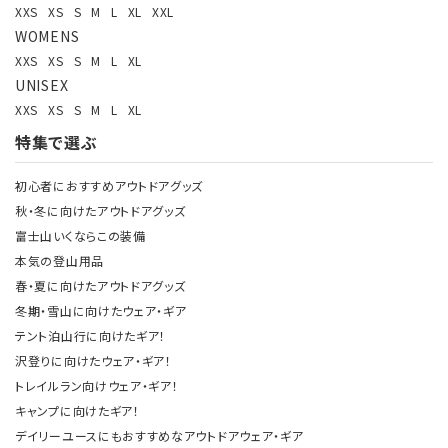
XXS
XS
S
M
L
XL
XXL
WOMENS
XXS
XS
S
M
L
XL
UNISEX
XXS
XS
S
M
L
XL
特集で選ぶ
初心者におすすめアウトドアグッズ
秋・冬に向けたアウトドアグッズ
富士山いくならこの装備
本気の登山用品
春・夏に向けたアウトドアグッズ
冬期・雪山に向けたウェア・ギア
テント泊山行に向けたギア！
沢登りに向けたウェア・ギア！
トレイルラン向けウェア・ギア！
キャンプに向けたギア！
デイリーユースにもおすすめなアウトドアウェア・ギア