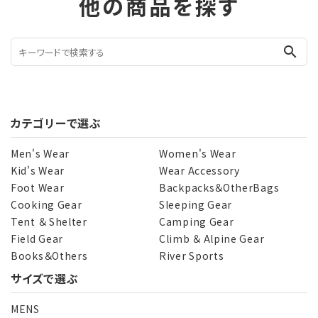
他の商品を探す
search
カテゴリーで選ぶ
Men's Wear
Women's Wear
Kid's Wear
Wear Accessory
Foot Wear
Backpacks＆OtherBags
Cooking Gear
Sleeping Gear
Tent ＆ Shelter
Camping Gear
Field Gear
Climb ＆ Alpine Gear
Books＆Others
River Sports
サイズで選ぶ
MENS