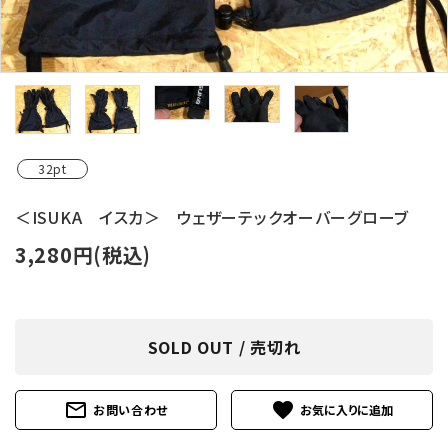
レンタル・修理
店舗情報
POLICY
INFORMATION
32pt
ACCOUNT MENU
＜ISUKA イスカ＞ ウェザーテックオーバーグローブ
ようこそ ゲスト 様
3,280円(税込)
meeting_room
person
ログイン
新規会員登録
SOLD OUT / 売切れ
mail_outline
favorite
お問い合わせ