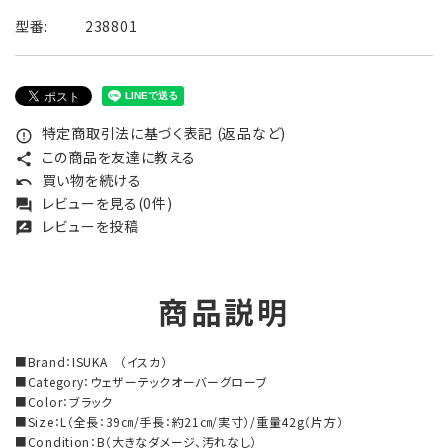
型番:
238801
特定商取引法に基づく表記 (返品など)
error_outline
この商品を友達に教える
share
買い物を続ける
undo
レビューを見る(0件)
forum
レビューを投稿
rate_review
商品説明
■Brand：ISUKA （イスカ）
■Category：ウェザーテックオーバーグローブ
■Color：ブラック
■Size：L（全長：39㎝/手長：約21㎝/実寸）/重量42g（片方）
■Condition：B（大きなダメージ、汚れなし）