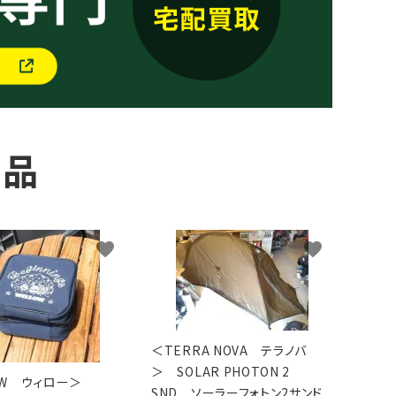
商品
favorite
favorite
＜TERRA NOVA テラノバ
＞ SOLAR PHOTON 2
LOW ウィロー＞
SND ソーラーフォトン2サンド