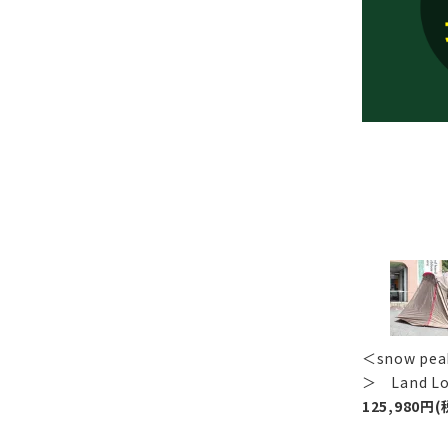
＜snow p
＞ Land 
125,980円(