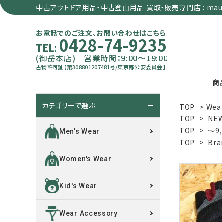
中古アウトドア用品・中古登山用品 買取・販売専門店 : maun
お電話でのご注文、お問い合わせはこちら
0428-74-9235
TEL:
(御岳本店) 営業時間：9:00～19:00
古物許可証【第308801207481号/東京都公安委員会】
商
カテゴリーで選ぶ
TOP
>
Wea
search
TOP
>
NE
TOP
>
～9
Men's Wear
TOP
>
Bra
カテゴリーで選ぶ
Women's Wear
サイズで選ぶ
Kid's Wear
特集で選ぶ
Wear Accessory
価格で選ぶ