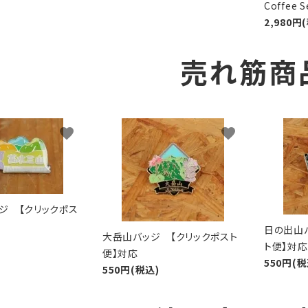
Coffee
2,980円
売れ筋商
favorite
favorite
ジ 【クリックポス
日の出山
大岳山バッジ 【クリックポスト
ト便】対応
便】対応
550円(税
550円(税込)