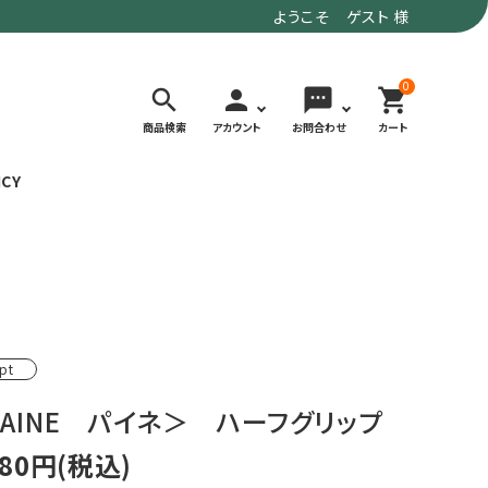
ようこそ ゲスト 様
0
search
person
sms
shopping_cart
商品検索
アカウント
お問合わせ
カート
ICY
検索する
価格で選ぶ
トド
デイリーユースにもおすすめなアウトドア
～9,900円
pt
ウェア・ギア
10,000～
アグ
クライミング・ボルダリング用ウェア・ギア
19,990円
PAINE パイネ＞ ハーフグリップ
ヴィンテージなアイテム
20,000円～
備
380円(税込)
ウルトラライト系
リバースポーツ