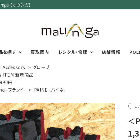
ga (マウンガ)
品を探す
買取案内
レンタル・修理
店舗情報
POL
r Accessory
>
グローブ
W ITEM 新着商品
,990円
カテゴリーで選ぶ
サイズで選ぶ
特集で選ぶ
nd -ブランド-
>
PAINE -パイネ-
Men's Wear
MENS
初心者におすすめアウ
13
Women's Wear
XXS
XS
S
M
L
XL
XXL
アグッズ
Kid's Wear
秋・冬に向けたアウトド
＜
WOMENS
Wear Accessory
ッズ
XXS
XS
S
M
L
XL
Foot Wear
富士山いくならこの装
1,
UNISEX
Backpacks＆
本気の登山用品