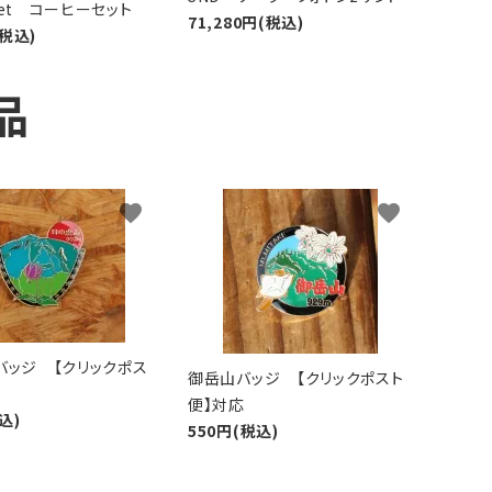
 Set コーヒーセット
71,280円(税込)
(税込)
品
favorite
favorite
バッジ 【クリックポス
御岳山バッジ 【クリックポスト
便】対応
込)
550円(税込)