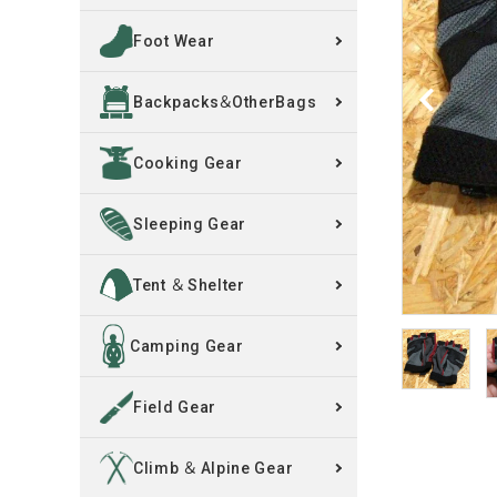
Foot Wear
買取案内
Backpacks＆OtherBags
レンタル・修理
Cooking Gear
店舗情報
POLICY
Sleeping Gear
INFORMATION
Tent ＆ Shelter
ACCOUNT MENU
Camping Gear
ようこそ ゲスト 様
Field Gear
meeting_room
person
ログイン
新規会員登録
Climb ＆ Alpine Gear