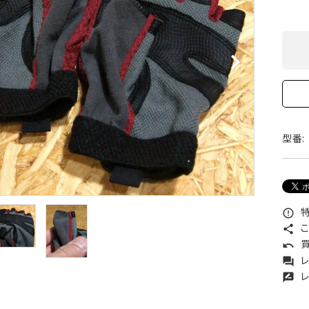
XXS
XS
S
M
L
XL
OtherBags
春・夏に向けたアウトド
Cooking Gear
ッズ
Sleeping Gear
冬期・雪山に向けたウェ
Tent ＆ Shelter
ギア
Camping Gear
テント泊山行に向けた
Field Gear
ア！
Climb ＆ Alpine
沢登りに向けたウェア・
Gear
ア！
型番:
Books＆Others
トレイルラン向けウェア
River Sports
ア！
キャンプに向けたギア！
特
error_outline
こ
share
買
undo
レ
forum
レ
rate_review