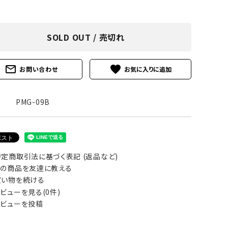
アグ
ミリタリーライン・ミリタリー
ア・
SOLD OUT / 売切れ
ギ
mail_outline
favorite
お問い合わせ
ギ
PMG-09B
・ギ
定商取引法に基づく表記 (返品など)
の商品を友達に教える
い物を続ける
ビューを見る(0件)
ビューを投稿