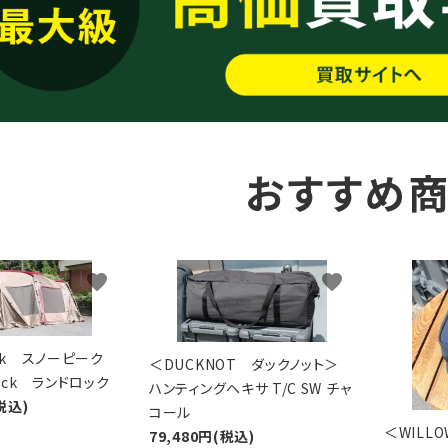
おすすめ
favorite
favorite
eak スノーピーク
＜DUCKNOT ダックノット＞
Lock ランドロック
ハンティングヘキサ T/C SW チャ
税込)
コール
＜WIL
79,480円(税込)