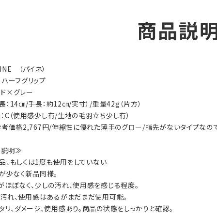
商品説
AINE （パイネ）
ry：ハーフグリップ
レッド×グレー
全長：14㎝/手長：約12㎝/実寸）/重量42g（片方）
ion：C（使用感少し有/生地の毛羽立ち少し有）
ls：参考価格2,767円/伸縮性に優れた薄手のグロー/指先がないタイプ
on説明≫
：新品、もしくは1度も使用をしていない
数が少なく新品同様。
ジがほぼなく、少しの汚れ、使用感を感じる程度。
ジ、汚れ、使用感はあるがまだまだ使用可能。
ヘタリ、ダメージ、使用感あり。商品の状態をしっかりと確認。