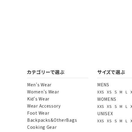
カテゴリーで選ぶ
サイズで選ぶ
Men's Wear
MENS
Women's Wear
XXS
XS
S
M
L
Kid's Wear
WOMENS
Wear Accessory
XXS
XS
S
M
L
Foot Wear
UNISEX
Backpacks＆OtherBags
XXS
XS
S
M
L
Cooking Gear