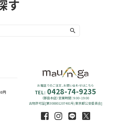
探す
search
お電話でのご注文、お問い合わせはこちら
0428-74-9235
TEL:
90円
（御岳本店）営業時間：9:00~19:00
古物許可証[第308801207481号/東京都公安委員会]