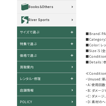
Books＆Others
River Sports
サイズで選ぶ
■Brand：P
■Catego
特集で選ぶ
■Color：
■Size：S（
価格で選ぶ
■Condit
■Detai
買取案内
≪Conditi
レンタル・修理
・Unused
・A：使用回
店舗情報
・B：ダメー
・C：ダメー
POLICY
・D：素材の