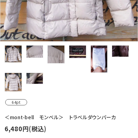
レンタル・修理
店舗情報
POLICY
INFORMATION
ACCOUNT MENU
ようこそ ゲスト 様
meeting_room
person
ログイン
新規会員登録
64pt
＜mont-bell モンベル＞ トラベルダウンパーカ
6,480円(税込)