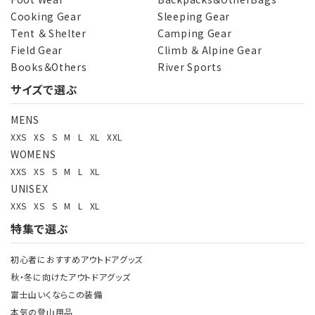
Cooking Gear
Sleeping Gear
Tent ＆ Shelter
Camping Gear
Field Gear
Climb ＆ Alpine Gear
Books＆Others
River Sports
サイズで選ぶ
MENS
XXS
XS
S
M
L
XL
XXL
WOMENS
XXS
XS
S
M
L
XL
UNISEX
XXS
XS
S
M
L
XL
特集で選ぶ
初心者におすすめアウトドアグッズ
秋・冬に向けたアウトドアグッズ
富士山いくならこの装備
本気の登山用品