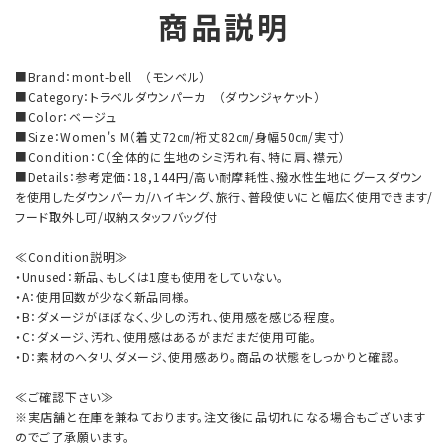
商品説明
■Brand：mont-bell （モンベル）
■Category：トラベルダウンパーカ （ダウンジャケット）
■Color：ベージュ
■Size：Women's M（着丈72㎝/裄丈82㎝/身幅50㎝/実寸）
■Condition：C（全体的に生地のシミ汚れ有、特に肩、襟元）
■Details：参考定価：18,144円/高い耐摩耗性、撥水性生地にグースダウン
を使用したダウンパーカ/ハイキング、旅行、普段使いにと幅広く使用できます/
フード取外し可/収納スタッフバッグ付
≪Condition説明≫
・Unused：新品、もしくは1度も使用をしていない。
・A：使用回数が少なく新品同様。
・B：ダメージがほぼなく、少しの汚れ、使用感を感じる程度。
・C：ダメージ、汚れ、使用感はあるがまだまだ使用可能。
・D：素材のヘタリ、ダメージ、使用感あり。商品の状態をしっかりと確認。
≪ご確認下さい≫
※実店舗と在庫を兼ねております。注文後に品切れになる場合もございます
のでご了承願います。