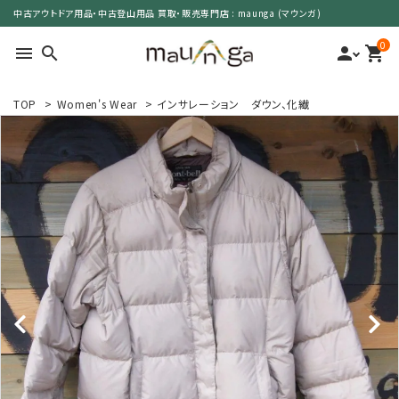
中古アウトドア用品・中古登山用品 買取・販売専門店 : maunga (マウンガ)
0
menu
search
person
shopping_cart
TOP
>
Women's Wear
>
インサレーション ダウン、化繊
search
カテゴリーで選ぶ
サイズで選ぶ
特集で選ぶ
価格で選ぶ
買取案内