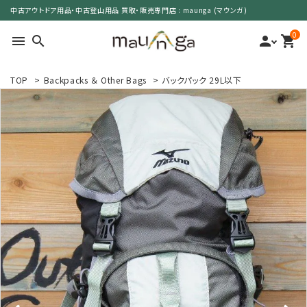
中古アウトドア用品・中古登山用品 買取・販売専門店 : maunga (マウンガ)
0
menu
search
person
shopping_cart
TOP
>
Backpacks ＆ Other Bags
>
バックパック 29L以下
search
カテゴリーで選ぶ
サイズで選ぶ
特集で選ぶ
価格で選ぶ
買取案内