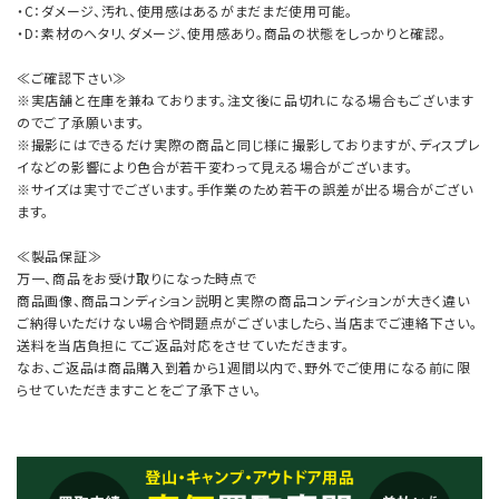
・C：ダメージ、汚れ、使用感はあるがまだまだ使用可能。
・D：素材のヘタリ、ダメージ、使用感あり。商品の状態をしっかりと確認。
≪ご確認下さい≫
※実店舗と在庫を兼ねております。注文後に品切れになる場合もございます
のでご了承願います。
※撮影にはできるだけ実際の商品と同じ様に撮影しておりますが、ディスプレ
イなどの影響により色合が若干変わって見える場合がございます。
※サイズは実寸でございます。手作業のため若干の誤差が出る場合がござい
ます。
≪製品保証≫
万一、商品をお受け取りになった時点で
商品画像、商品コンディション説明と実際の商品コンディションが大きく違い
ご納得いただけない場合や問題点がございましたら、当店までご連絡下さい。
送料を当店負担にてご返品対応をさせていただきます。
なお、ご返品は商品購入到着から1週間以内で、野外でご使用になる前に限
らせていただきますことをご了承下さい。