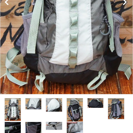
レンタル・修理
店舗情報
POLICY
INFORMATION
ACCOUNT MENU
ようこそ ゲスト 様
meeting_room
person
ログイン
新規会員登録