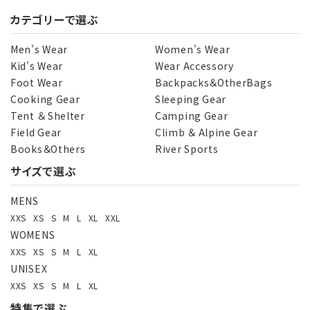
カテゴリーで選ぶ
Men's Wear
Women's Wear
Kid's Wear
Wear Accessory
Foot Wear
Backpacks＆OtherBags
Cooking Gear
Sleeping Gear
Tent ＆ Shelter
Camping Gear
Field Gear
Climb ＆ Alpine Gear
Books＆Others
River Sports
サイズで選ぶ
MENS
XXS
XS
S
M
L
XL
XXL
WOMENS
XXS
XS
S
M
L
XL
UNISEX
XXS
XS
S
M
L
XL
特集で選ぶ