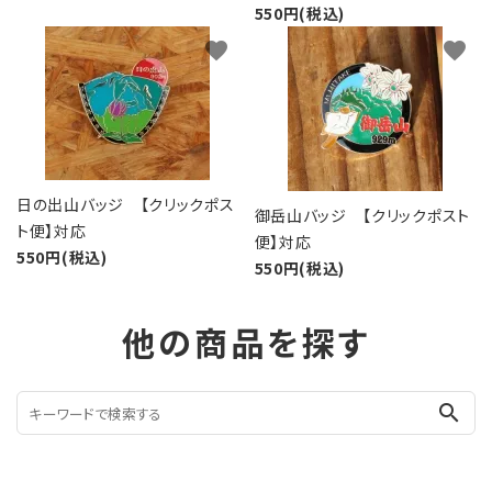
550円(税込)
favorite
favorite
日の出山バッジ 【クリックポス
御岳山バッジ 【クリックポスト
ト便】対応
便】対応
550円(税込)
550円(税込)
他の商品を探す
search