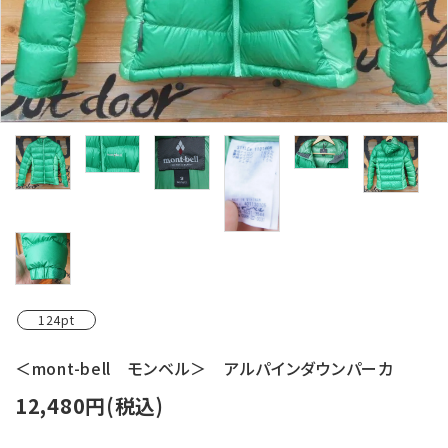
レンタル・修理
店舗情報
POLICY
INFORMATION
ACCOUNT MENU
ようこそ ゲスト 様
meeting_room
person
ログイン
新規会員登録
124pt
＜mont-bell モンベル＞ アルパインダウンパーカ
12,480円(税込)