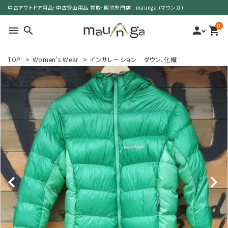
中古アウトドア用品・中古登山用品 買取・販売専門店 : maunga (マウンガ)
0
menu
search
person
shopping_cart
TOP
>
Women's Wear
>
インサレーション ダウン、化繊
search
カテゴリーで選ぶ
サイズで選ぶ
特集で選ぶ
価格で選ぶ
買取案内