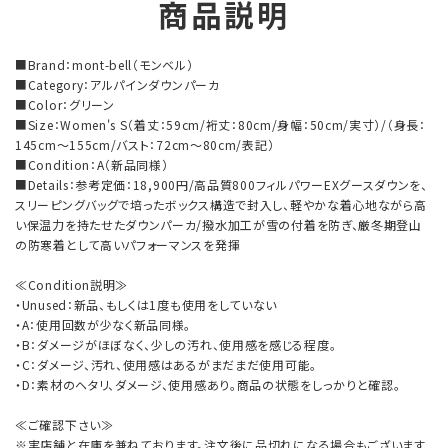
商品説明
■Brand：mont-bell（モンベル）
■Category：アルパインダウンパーカ
■Color：グリーン
■Size：Women's S（着丈：59cm/裄丈：80cm/身幅：50cm/実寸）/（身長：
145cm～155cm/バスト：72cm～80cm/表記）
■Condition：A（新品同様）
■Details：参考定価：18,900円/高品質800フィルパワーEXグースダウンを、
スリーピングバッグで培ったボックス構造で封入し、軽やかな着心地ながら高
い保温力を持たせたダウンパーカ/撥水加工が雪の付着を防ぎ、厳冬期登山
の防寒着として高いパフォーマンスを発揮
≪Condition説明≫
・Unused：新品、もしくは1度も使用をしていない
・A：使用回数が少なく新品同様。
・B：ダメージがほぼなく、少しの汚れ、使用感を感じる程度。
・C：ダメージ、汚れ、使用感はあるがまだまだ使用可能。
・D：素材のヘタリ、ダメージ、使用感あり。商品の状態をしっかりと確認。
≪ご確認下さい≫
※実店舗と在庫を兼ねております。注文後に品切れになる場合もございます