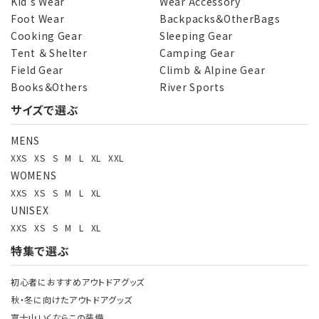
Kid's Wear
Wear Accessory
Foot Wear
Backpacks＆OtherBags
Cooking Gear
Sleeping Gear
Tent ＆ Shelter
Camping Gear
Field Gear
Climb ＆ Alpine Gear
Books＆Others
River Sports
サイズで選ぶ
MENS
XXS
XS
S
M
L
XL
XXL
WOMENS
XXS
XS
S
M
L
XL
UNISEX
XXS
XS
S
M
L
XL
特集で選ぶ
初心者におすすめアウトドアグッズ
秋・冬に向けたアウトドアグッズ
富士山いくならこの装備