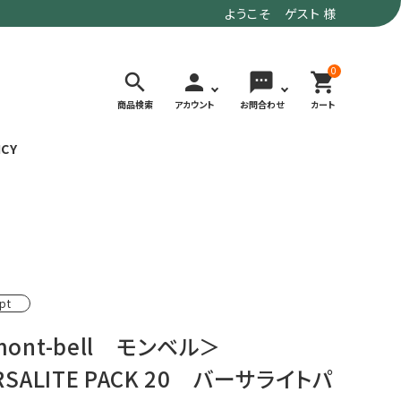
ようこそ ゲスト 様
0
search
person
sms
shopping_cart
商品検索
アカウント
お問合わせ
カート
ICY
検索する
価格で選ぶ
トド
デイリーユースにもおすすめなアウトドア
～9,900円
pt
ウェア・ギア
10,000～
アグ
クライミング・ボルダリング用ウェア・ギア
19,990円
ont-bell モンベル＞
ヴィンテージなアイテム
20,000円～
RSALITE PACK 20 バーサライトパ
備
ウルトラライト系
リバースポーツ