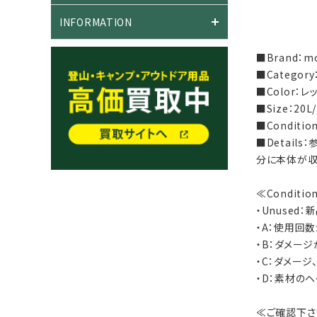
INFORMATION
■Brand：m
■Categor
■Color：
■Size：20
■Conditi
■Detai
分に本体が収
≪Conditi
・Unused
・A：使用回
・B：ダメー
・C：ダメー
・D：素材の
≪ご確認下さ