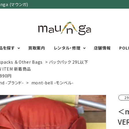
ga (マウンガ)
品を探す
買取案内
レンタル・修理
店舗情報
POL
kpacks ＆ Other Bags
>
バックパック 29L以下
W ITEM 新着商品
,990円
カテゴリーで選ぶ
サイズで選ぶ
特集で選ぶ
nd -ブランド-
>
mont-bell -モンベル-
Men's Wear
MENS
初心者におすすめアウ
29
Women's Wear
XXS
XS
S
M
L
XL
XXL
アグッズ
Kid's Wear
秋・冬に向けたアウトド
＜m
WOMENS
Wear Accessory
ッズ
XXS
XS
S
M
L
XL
VE
Foot Wear
富士山いくならこの装
UNISEX
Backpacks＆
本気の登山用品