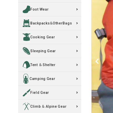
Foot Wear
買取案内
Backpacks＆OtherBags
レンタル・修理
Cooking Gear
店舗情報
POLICY
Sleeping Gear
INFORMATION
Tent ＆ Shelter
ACCOUNT MENU
Camping Gear
ようこそ ゲスト 様
Field Gear
meeting_room
person
ログイン
新規会員登録
Climb ＆ Alpine Gear