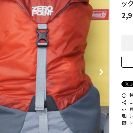
ッ
XXS
XS
S
M
L
XL
OtherBags
春・夏に向けたアウトド
Cooking Gear
ッズ
2,
Sleeping Gear
冬期・雪山に向けたウェ
Tent ＆ Shelter
ギア
Camping Gear
テント泊山行に向けた
Field Gear
ア！
Climb ＆ Alpine
沢登りに向けたウェア・
Gear
ア！
Books＆Others
トレイルラン向けウェア
River Sports
ア！
キャンプに向けたギア！
特
error_outline
こ
share
買
undo
レ
forum
レ
rate_review