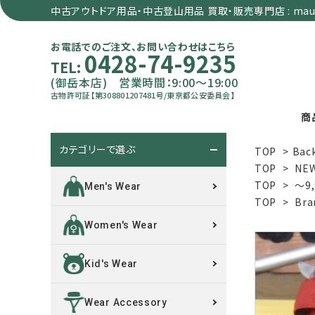
中古アウトドア用品・中古登山用品 買取・販売専門店 : maun
お電話でのご注文、お問い合わせはこちら
0428-74-9235
TEL:
(御岳本店) 営業時間：9:00～19:00
古物許可証【第308801207481号/東京都公安委員会】
商
カテゴリーで選ぶ
TOP
>
Bac
search
TOP
>
NE
TOP
>
～9
Men's Wear
TOP
>
Bra
カテゴリーで選ぶ
Women's Wear
サイズで選ぶ
Kid's Wear
特集で選ぶ
Wear Accessory
価格で選ぶ