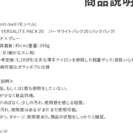
商品説
ont-bell（モンベル）
y：VERSALITE PACK 20 バーサライトパック20（バックパック）
レッド×グレー
L/背面長：45cm/重量：390g
on：B（細かなスレ有）
ls：参考定価：5,200円/丈夫な薄手ナイロンを使用した軽量ザック/背
納可能なポケッタブル仕様
on説明≫
：新品、もしくは1度も使用をしていない。
数が少なく新品同様。
ジがほぼなく、少しの汚れ、使用感を感じる程度。
ジ、汚れ、使用感はあるがまだまだ使用可能。
ヘタリ、ダメージ、使用感あり。商品の状態をしっかりと確認。
い≫