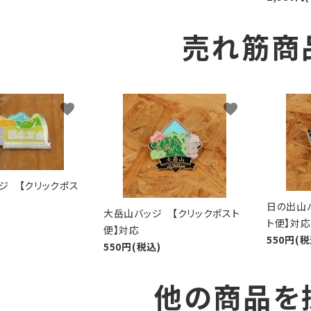
売れ筋商
favorite
favorite
ジ 【クリックポス
日の出山
大岳山バッジ 【クリックポスト
ト便】対応
便】対応
550円(税
550円(税込)
他の商品を