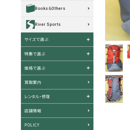
Books＆Others
River Sports
サイズで選ぶ
特集で選ぶ
価格で選ぶ
買取案内
レンタル・修理
店舗情報
POLICY