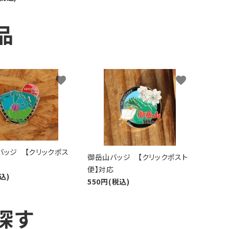
品
favorite
favorite
バッジ 【クリックポス
御岳山バッジ 【クリックポスト
便】対応
込)
550円(税込)
探す