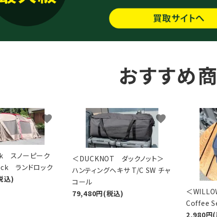
おすすめ
favorite
favorite
eak スノーピーク
＜DUCKNOT ダックノット＞
Lock ランドロック
ハンティングヘキサ T/C SW チャ
税込)
コール
＜WIL
79,480円(税込)
Coffee
2,980円