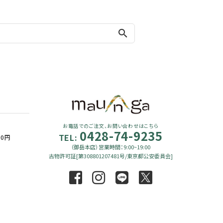
search
お電話でのご注文、お問い合わせはこちら
0428-74-9235
TEL:
90円
（御岳本店）営業時間：9:00~19:00
古物許可証[第308801207481号/東京都公安委員会]