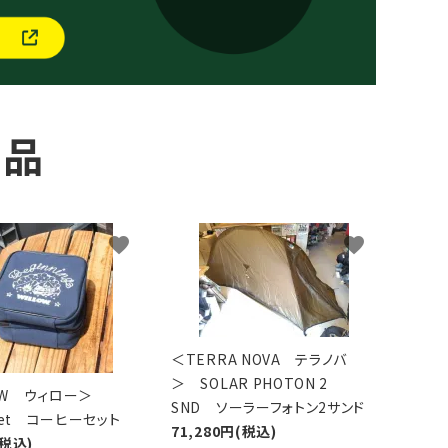
商品
favorite
favorite
＜TERRA NOVA テラノバ
＞ SOLAR PHOTON 2
LOW ウィロー＞
SND ソーラーフォトン2サンド
 Set コーヒーセット
71,280円(税込)
(税込)