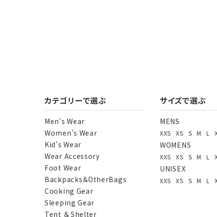
カテゴリーで選ぶ
サイズで選ぶ
Men's Wear
MENS
Women's Wear
XXS
XS
S
M
L
Kid's Wear
WOMENS
Wear Accessory
XXS
XS
S
M
L
Foot Wear
UNISEX
Backpacks＆OtherBags
XXS
XS
S
M
L
Cooking Gear
Sleeping Gear
Tent ＆ Shelter