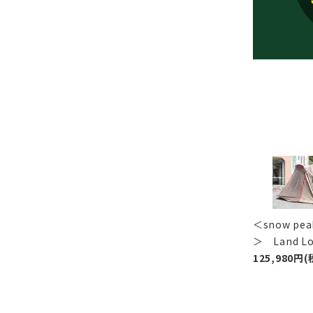
＜snow p
＞ Land 
125,980円(