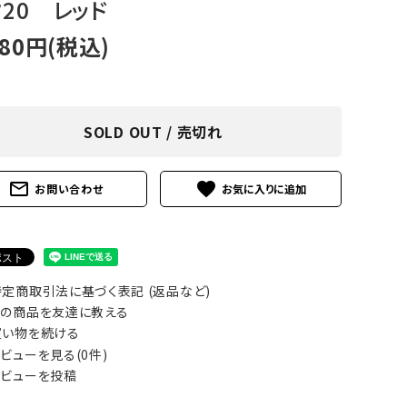
ク20 レッド
アグ
ミリタリーライン・ミリタリー
980円(税込)
ア・
ギ
SOLD OUT / 売切れ
ギ
mail_outline
favorite
お問い合わせ
・ギ
定商取引法に基づく表記 (返品など)
の商品を友達に教える
い物を続ける
ビューを見る(0件)
ビューを投稿