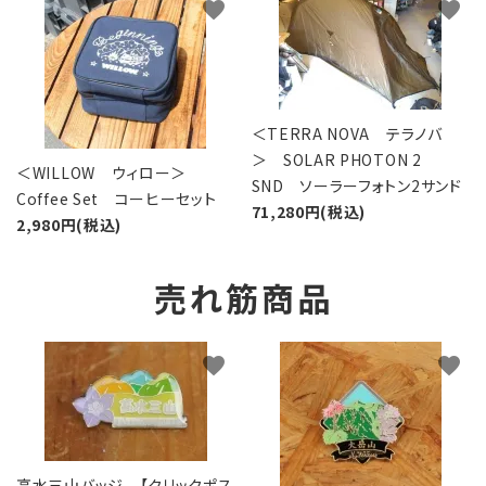
favorite
favorite
＜TERRA NOVA テラノバ
＞ SOLAR PHOTON 2
＜WILLOW ウィロー＞
SND ソーラーフォトン2サンド
Coffee Set コーヒーセット
71,280円(税込)
2,980円(税込)
売れ筋商品
favorite
favorite
高水三山バッジ 【クリックポス