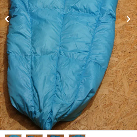
レンタル・修理
店舗情報
POLICY
INFORMATION
ACCOUNT MENU
ようこそ ゲスト 様
meeting_room
person
ログイン
新規会員登録