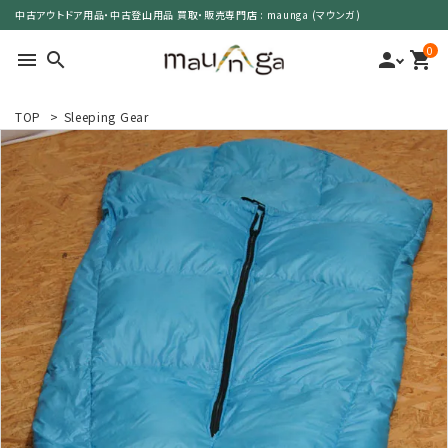
中古アウトドア用品・中古登山用品 買取・販売専門店 : maunga (マウンガ)
0
menu
search
person
shopping_cart
TOP
>
Sleeping Gear
search
カテゴリーで選ぶ
サイズで選ぶ
特集で選ぶ
価格で選ぶ
買取案内