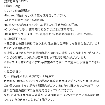
【素材】中綿：ダウン
【重量】559g
≪Condition説明≫
・Unused：新品、もしくは1度も使用をしていない。
・A：使用回数が少なく新品同様。
・B：ダメージがほぼなく、少しの汚れ、使用感を感じる程度。
・C：ダメージ、汚れ、使用感はあるがまだまだ使用可能。
・D：素材のヘタリ、ダメージ、使用感あり。商品の状態をしっかりと確認。
≪ご確認下さい≫
※実店舗と在庫を兼ねております。注文後に品切れになる場合もございます
のでご了承願います。
※撮影にはできるだけ実際の商品と同じ様に撮影しておりますが、ディスプレ
イなどの影響により色合が若干変わって見える場合がございます。
※サイズは実寸でございます。手作業のため若干の誤差が出る場合がござい
ます。
≪製品保証≫
万一、商品をお受け取りになった時点で
商品画像、商品コンディション説明と実際の商品コンディションが大きく違い
ご納得いただけない場合や問題点がございましたら、当店までご連絡下さい。
送料を当店負担にてご返品対応をさせていただきます。
なお、ご返品は商品購入到着から1週間以内で、野外でご使用になる前に限
らせていただきますことをご了承下さい。