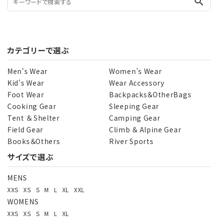
search
カテゴリーで選ぶ
Men's Wear
Women's Wear
Kid's Wear
Wear Accessory
Foot Wear
Backpacks＆OtherBags
Cooking Gear
Sleeping Gear
Tent ＆ Shelter
Camping Gear
Field Gear
Climb ＆ Alpine Gear
Books＆Others
River Sports
サイズで選ぶ
MENS
XXS
XS
S
M
L
XL
XXL
WOMENS
XXS
XS
S
M
L
XL