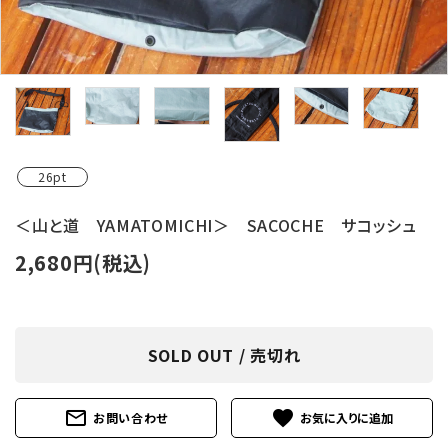
レンタル・修理
店舗情報
POLICY
INFORMATION
26pt
ACCOUNT MENU
＜山と道 YAMATOMICHI＞ SACOCHE サコッシュ
ようこそ ゲスト 様
2,680円(税込)
meeting_room
person
ログイン
新規会員登録
SOLD OUT / 売切れ
mail_outline
favorite
お問い合わせ