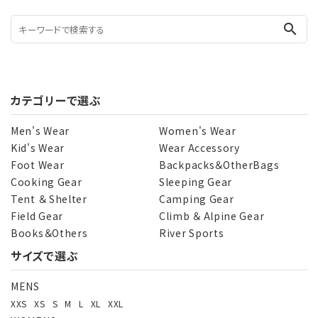
search
カテゴリーで選ぶ
Men's Wear
Women's Wear
Kid's Wear
Wear Accessory
Foot Wear
Backpacks＆OtherBags
Cooking Gear
Sleeping Gear
Tent ＆ Shelter
Camping Gear
Field Gear
Climb ＆ Alpine Gear
Books＆Others
River Sports
サイズで選ぶ
MENS
XXS
XS
S
M
L
XL
XXL