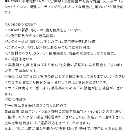
■Details：参考定価：4,968円/素早く長さ調整が可能な軽量、丈夫なサコッ
シュ/ナイロンに硬化コーティングがされキレイな発色、生地のハリが特徴的
です
≪Condition説明≫
・Unused：新品、もしくは1度も使用をしていない。
・A：使用回数が少なく新品同様。
・B：ダメージがほぼなく、少しの汚れ、使用感を感じる程度。
・C：ダメージ、汚れ、使用感はあるがまだまだ使用可能。
・D：素材のヘタリ、ダメージ、使用感あり。商品の状態をしっかりと確認。
≪ご確認下さい≫
※実店舗と在庫を兼ねております。注文後に品切れになる場合もございます
のでご了承願います。
※撮影にはできるだけ実際の商品と同じ様に撮影しておりますが、ディスプレ
イなどの影響により色合が若干変わって見える場合がございます。
※サイズは実寸でございます。手作業のため若干の誤差が出る場合がござい
ます。
≪製品保証≫
万一、商品をお受け取りになった時点で
商品画像、商品コンディション説明と実際の商品コンディションが大きく違い
ご納得いただけない場合や問題点がございましたら、当店までご連絡下さい。
送料を当店負担にてご返品対応をさせていただきます。
なお、ご返品は商品購入到着から1週間以内で、野外でご使用になる前に限