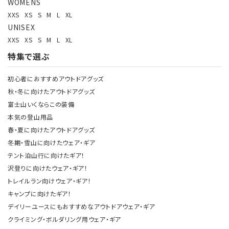
WOMENS
XXS
XS
S
M
L
XL
UNISEX
XXS
XS
S
M
L
XL
特集で選ぶ
初心者におすすめアウトドアグッズ
秋・冬に向けたアウトドアグッズ
富士山いくならこの装備
本気の登山用品
春・夏に向けたアウトドアグッズ
冬期・雪山に向けたウェア・ギア
テント泊山行に向けたギア！
沢登りに向けたウェア・ギア！
トレイルラン向けウェア・ギア！
キャンプに向けたギア！
デイリーユースにもおすすめなアウトドアウェア・ギア
クライミング・ボルダリング用ウェア・ギア