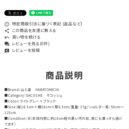
特定商取引法に基づく表記 (返品など)
error_outline
この商品を友達に教える
share
買い物を続ける
undo
レビューを見る(0件)
forum
レビューを投稿
rate_review
商品説明
■Brand：山と道 YAMATOMICHI
■Category：SACOCHE サコッシュ
■Color：ライトグレー×ブラック
■Size：縦18.5cm×横28cm×厚6.5cm/重量：37g/ショルダー長：50cm～
125cm
■Condition：B（本体内側に約10cm程の黒い汚れ有、表にも薄っすら透け
てます）