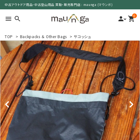
中古アウトドア用品・中古登山用品 買取・販売専門店 : maunga (マウンガ)
0
menu
search
person
shopping_cart
TOP
>
Backpacks ＆ Other Bags
>
サコッシュ
search
カテゴリーで選ぶ
サイズで選ぶ
特集で選ぶ
価格で選ぶ
買取案内