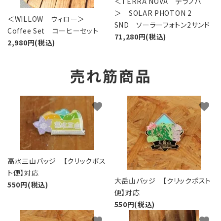
＜TERRA NOVA テラノバ
＞ SOLAR PHOTON 2
＜WILLOW ウィロー＞
SND ソーラーフォトン2サンド
Coffee Set コーヒーセット
71,280円(税込)
2,980円(税込)
売れ筋商品
favorite
favorite
高水三山バッジ 【クリックポス
ト便】対応
大岳山バッジ 【クリックポスト
550円(税込)
便】対応
550円(税込)