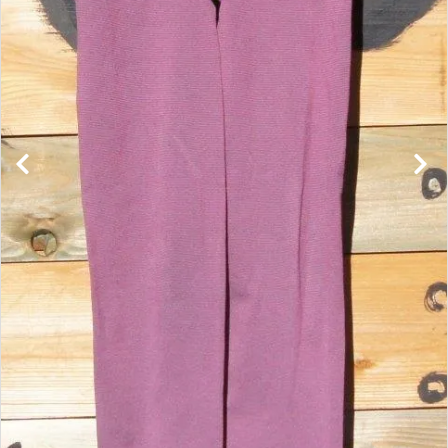
レンタル・修理
店舗情報
POLICY
INFORMATION
ACCOUNT MENU
ようこそ ゲスト 様
meeting_room
person
ログイン
新規会員登録