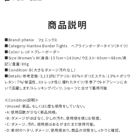
商品説明
■Brand：phenix フェニックス
■Category：Hairline Border Tights ヘアラインボーダータイツ（タイツ）
■Color：レッド×グレーボーダー
■Size：Women's M（身長：157cm～163cm/ウエスト：60cm～68cm/表
記）/重量：80g
■Condition：B（大きなダメージ汚れなし）
■Details：参考定価：3,132円/アクリル：80%×ポリエステル：13%×ポリウ
レタン：7%/保温性、ストレッチ性に優れたタイツ/冬季アウトドアシーンにお
いて活躍します/トレッキングパンツ、ショーツと合せて着用可能
≪Condition説明≫
・Unused：新品、もしくは1度も使用をしていない。
・A：使用回数が少なく新品同様。
・B：ダメージがほぼなく、少しの汚れ、使用感を感じる程度。
・C：ダメージ、汚れ、使用感はあるがまだまだ使用可能。
・D：素材のヘタリ、ダメージ、使用感あり。商品の状態をしっかりと確認。