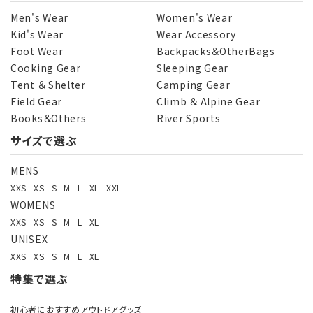
Men's Wear
Women's Wear
Kid's Wear
Wear Accessory
Foot Wear
Backpacks＆OtherBags
Cooking Gear
Sleeping Gear
Tent ＆ Shelter
Camping Gear
Field Gear
Climb ＆ Alpine Gear
Books＆Others
River Sports
サイズで選ぶ
MENS
XXS
XS
S
M
L
XL
XXL
WOMENS
XXS
XS
S
M
L
XL
UNISEX
XXS
XS
S
M
L
XL
特集で選ぶ
初心者におすすめアウトドアグッズ