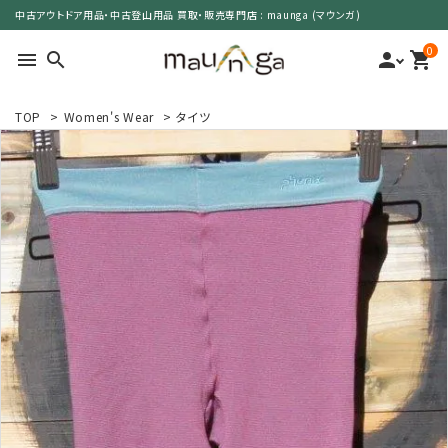
中古アウトドア用品・中古登山用品 買取・販売専門店 : maunga (マウンガ)
0
menu
search
person
shopping_cart
TOP
>
Women's Wear
>
タイツ
search
カテゴリーで選ぶ
サイズで選ぶ
特集で選ぶ
価格で選ぶ
買取案内