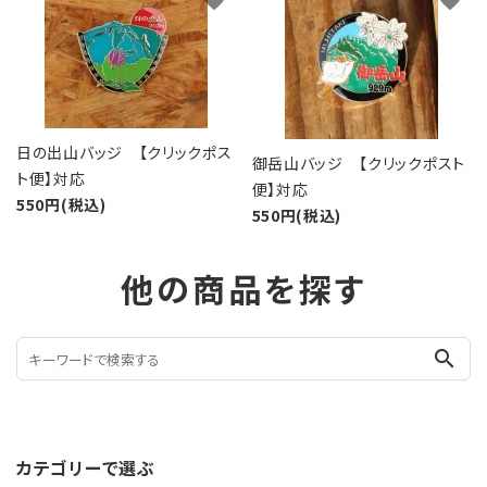
favorite
favorite
日の出山バッジ 【クリックポス
御岳山バッジ 【クリックポスト
ト便】対応
便】対応
550円(税込)
550円(税込)
他の商品を探す
search
カテゴリーで選ぶ