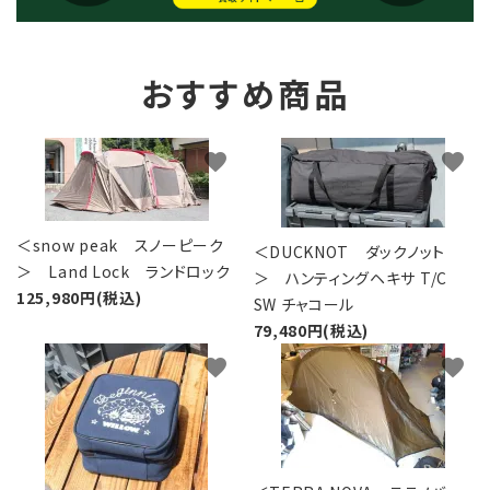
おすすめ商品
favorite
favorite
＜snow peak スノーピーク
＜DUCKNOT ダックノット
＞ Land Lock ランドロック
＞ ハンティングヘキサ T/C
125,980円(税込)
SW チャコール
79,480円(税込)
favorite
favorite