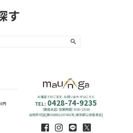
探す
search
お電話でのご注文、お問い合わせはこちら
0428-74-9235
TEL:
90円
（御岳本店）営業時間：9:00~19:00
古物許可証[第308801207481号/東京都公安委員会]