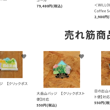
＜WIL
79,480円(税込)
Coffee
2,980円
売れ筋商
favorite
favorite
ジ 【クリックポス
日の出山
大岳山バッジ 【クリックポスト
ト便】対応
便】対応
550円(税
550円(税込)