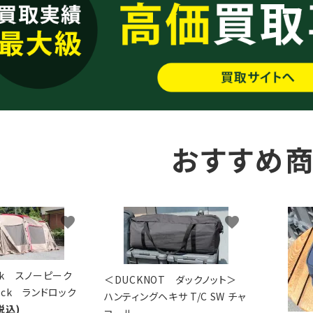
おすすめ
favorite
favorite
eak スノーピーク
＜DUCKNOT ダックノット＞
Lock ランドロック
ハンティングヘキサ T/C SW チャ
税込)
コール