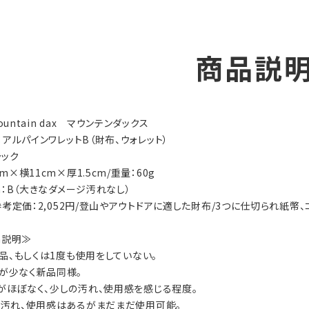
商品説
ountain dax マウンテンダックス
ry：アルパインワレットB（財布、ウォレット）
ラック
cm×横11cm×厚1.5cm/重量：60g
ion：B（大きなダメージ汚れなし）
s：参考定価：2,052円/登山やアウトドアに適した財布/3つに仕切られ紙
on説明≫
：新品、もしくは1度も使用をしていない。
数が少なく新品同様。
ジがほぼなく、少しの汚れ、使用感を感じる程度。
ジ、汚れ、使用感はあるがまだまだ使用可能。