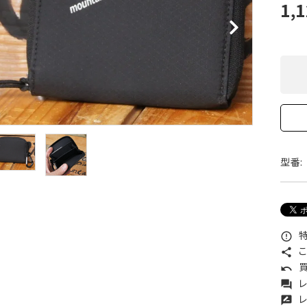
1,
XXS
XS
S
M
L
XL
OtherBags
春・夏に向けたアウトド
Cooking Gear
ッズ
Sleeping Gear
冬期・雪山に向けたウェ
Tent ＆ Shelter
ギア
Camping Gear
テント泊山行に向けた
Field Gear
ア！
Climb ＆ Alpine
沢登りに向けたウェア・
Gear
ア！
Books＆Others
トレイルラン向けウェア
River Sports
ア！
型番:
キャンプに向けたギア！
特
error_outline
こ
share
買
undo
レ
forum
レ
rate_review