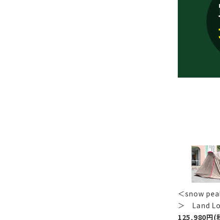
＜snow p
＞ Land 
125,980円(