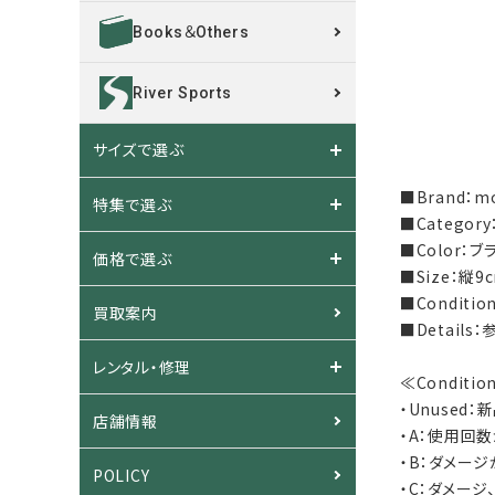
Books＆Others
River Sports
サイズで選ぶ
■Brand：m
特集で選ぶ
■Catego
■Color：ブ
価格で選ぶ
■Size：縦9
■Condit
買取案内
■Detail
レンタル・修理
≪Conditi
・Unused
店舗情報
・A：使用回
・B：ダメー
POLICY
・C：ダメー