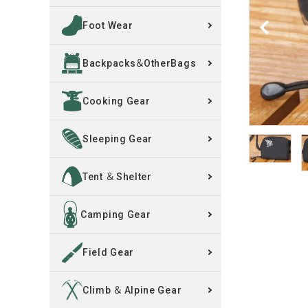
Foot Wear
買取案内
Backpacks＆OtherBags
レンタル・修理
Cooking Gear
店舗情報
POLICY
Sleeping Gear
INFORMATION
Tent ＆ Shelter
ACCOUNT MENU
Camping Gear
ようこそ ゲスト 様
Field Gear
meeting_room
person
ログイン
新規会員登録
Climb ＆ Alpine Gear