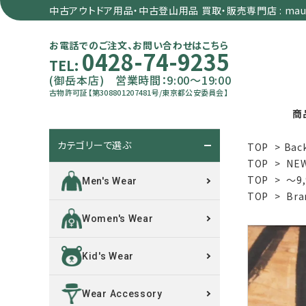
中古アウトドア用品・中古登山用品 買取・販売専門店 : maun
お電話でのご注文、お問い合わせはこちら
0428-74-9235
TEL:
(御岳本店) 営業時間：9:00～19:00
古物許可証【第308801207481号/東京都公安委員会】
商
カテゴリーで選ぶ
TOP
>
Bac
search
TOP
>
NE
TOP
>
～9
Men's Wear
TOP
>
Bra
カテゴリーで選ぶ
Women's Wear
サイズで選ぶ
Kid's Wear
特集で選ぶ
Wear Accessory
価格で選ぶ