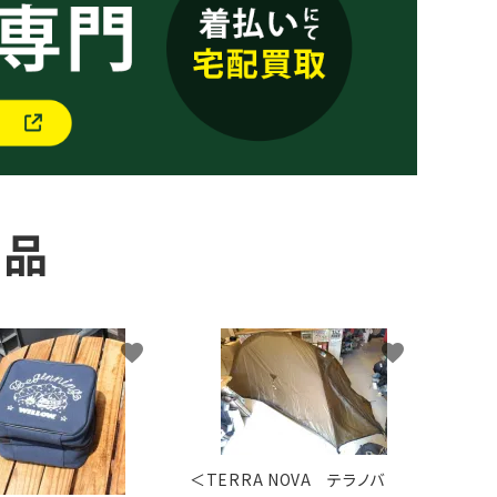
商品
favorite
favorite
＜TERRA NOVA テラノバ