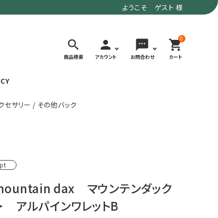
ようこそ ゲスト 様
0
search
person
sms
shopping_cart
商品検索
アカウント
お問合わせ
カート
ICY
クセサリー / その他バック
検索する
価格で選ぶ
トド
デイリーユースにもおすすめなアウトドア
～9,900円
pt
ウェア・ギア
10,000～
アグ
クライミング・ボルダリング用ウェア・ギア
19,990円
ountain dax マウンテンダック
ヴィンテージなアイテム
20,000円～
＞ アルパインワレットB
備
ウルトラライト系
リバースポーツ