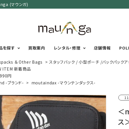
ga (マウンガ)
品を探す
買取案内
レンタル・修理
店舗情報
POL
kpacks ＆ Other Bags
>
スタッフバック / 小型ポーチ /バックパックア
W ITEM 新着商品
,990円
カテゴリーで選ぶ
サイズで選ぶ
特集で選ぶ
nd -ブランド-
>
moutaindax -マウンテンダックス-
Men's Wear
MENS
初心者におすすめアウ
11
Women's Wear
XXS
XS
S
M
L
XL
XXL
アグッズ
Kid's Wear
秋・冬に向けたアウトド
＜m
WOMENS
Wear Accessory
ッズ
XXS
XS
S
M
L
XL
ス
Foot Wear
富士山いくならこの装
UNISEX
Backpacks＆
本気の登山用品