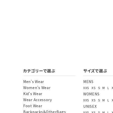
カテゴリーで選ぶ
サイズで選ぶ
Men's Wear
MENS
Women's Wear
XXS
XS
S
M
L
Kid's Wear
WOMENS
Wear Accessory
XXS
XS
S
M
L
Foot Wear
UNISEX
Backpacks＆OtherBags
XXS
XS
S
M
L