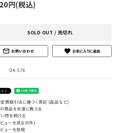
120円(税込)
アグ
ミリタリーライン・ミリタリー
ア・
SOLD OUT / 売切れ
ギ
ギ
mail_outline
favorite
お問い合わせ
・ギ
DA-576
定商取引法に基づく表記 (返品など)
の商品を友達に教える
い物を続ける
ビューを見る(0件)
ビューを投稿