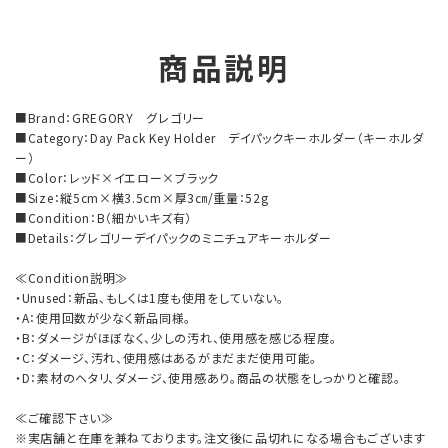
商品説明
■Brand：GREGORY グレゴリー
■Category：Day Pack Key Holder デイパックキーホルダー（キーホルダ
ー）
■Color：レッド×イエロー×ブラック
■Size：縦5cm×横3.5cm×厚3㎝/重量：52g
■Condition：B（細かいキズ有）
■Details：グレゴリーデイパックのミニチュアキーホルダー
≪Condition説明≫
・Unused：新品、もしくは1度も使用をしていない。
・A：使用回数が少なく新品同様。
・B：ダメージがほぼなく、少しの汚れ、使用感を感じる程度。
・C：ダメージ、汚れ、使用感はあるがまだまだ使用可能。
・D：素材のヘタリ、ダメージ、使用感あり。商品の状態をしっかりと確認。
≪ご確認下さい≫
※実店舗と在庫を兼ねております。注文後に品切れになる場合もございます