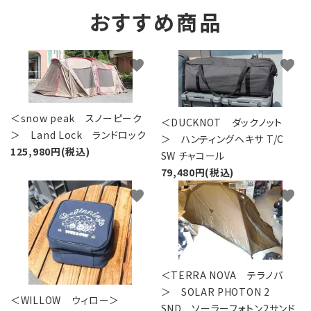
おすすめ商品
favorite
favorite
＜snow peak スノーピーク
＜DUCKNOT ダックノット
＞ Land Lock ランドロック
＞ ハンティングヘキサ T/C
125,980円(税込)
SW チャコール
79,480円(税込)
favorite
favorite
＜TERRA NOVA テラノバ
＞ SOLAR PHOTON 2
＜WILLOW ウィロー＞
SND ソーラーフォトン2サンド