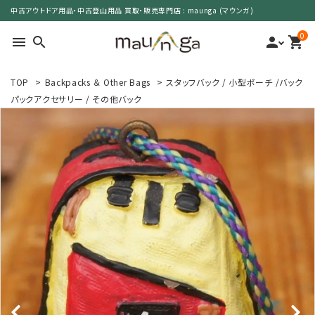
中古アウトドア用品・中古登山用品 買取・販売専門店 : maunga (マウンガ)
0
menu
search
person
shopping_cart
TOP
>
Backpacks ＆ Other Bags
>
スタッフバック / 小型ポーチ /バック
search
パックアクセサリー / その他バック
カテゴリーで選ぶ
サイズで選ぶ
特集で選ぶ
価格で選ぶ
買取案内