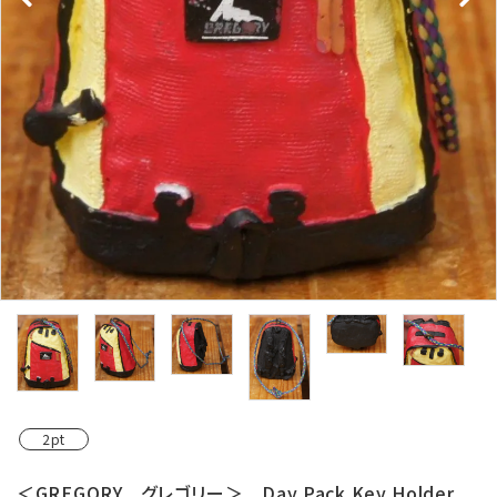
レンタル・修理
店舗情報
POLICY
INFORMATION
ACCOUNT MENU
ようこそ ゲスト 様
meeting_room
person
ログイン
新規会員登録
2pt
＜GREGORY グレゴリー＞ Day Pack Key Holder