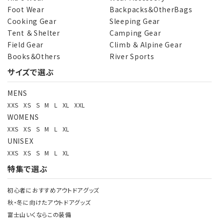
Foot Wear
Backpacks＆OtherBags
Cooking Gear
Sleeping Gear
Tent ＆ Shelter
Camping Gear
Field Gear
Climb ＆ Alpine Gear
Books＆Others
River Sports
サイズで選ぶ
MENS
XXS
XS
S
M
L
XL
XXL
WOMENS
XXS
XS
S
M
L
XL
UNISEX
XXS
XS
S
M
L
XL
特集で選ぶ
初心者におすすめアウトドアグッズ
秋・冬に向けたアウトドアグッズ
富士山いくならこの装備