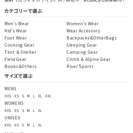
カテゴリーで選ぶ
Men's Wear
Women's Wear
Kid's Wear
Wear Accessory
Foot Wear
Backpacks＆OtherBags
Cooking Gear
Sleeping Gear
Tent ＆ Shelter
Camping Gear
Field Gear
Climb ＆ Alpine Gear
Books＆Others
River Sports
サイズで選ぶ
MENS
XXS
XS
S
M
L
XL
XXL
WOMENS
XXS
XS
S
M
L
XL
UNISEX
XXS
XS
S
M
L
XL