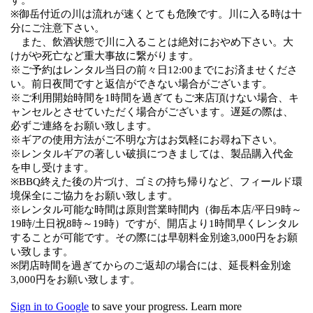
レンタル・修理
店舗情報
POLICY
INFORMATION
ACCOUNT MENU
ようこそ ゲスト 様
meeting_room
person
ログイン
新規会員登録