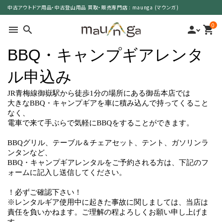
中古アウトドア用品・中古登山用品 買取・販売専門店 : maunga (マウンガ)
0
menu
search
person
shopping_cart
search
カテゴリーで選ぶ
サイズで選ぶ
特集で選ぶ
価格で選ぶ
買取案内