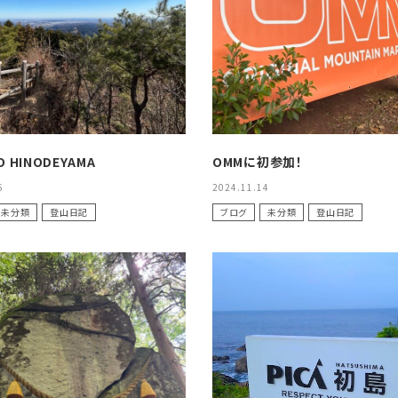
XXS
XS
S
M
L
XL
OtherBags
春・夏に向けたアウトド
Cooking Gear
ッズ
Sleeping Gear
冬期・雪山に向けたウェ
Tent ＆ Shelter
ギア
Camping Gear
テント泊山行に向けた
Field Gear
ア！
Climb ＆ Alpine
沢登りに向けたウェア・
O HINODEYAMA
OMMに初参加！
Gear
ア！
6
2024.11.14
Books＆Others
トレイルラン向けウェア
River Sports
ア！
未分類
登山日記
ブログ
未分類
登山日記
キャンプに向けたギア！