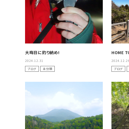
価格で選ぶ
買取案内
レンタル・修理
店舗情報
大晦日に釣り納め!
HOME T
2024.12.31
2024.12.2
POLICY
ブログ
未分類
ブログ
INFORMATION