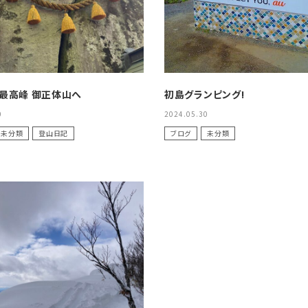
最高峰 御正体山へ
初島グランピング!
0
2024.05.30
未分類
登山日記
ブログ
未分類