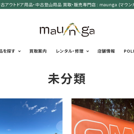
古アウトドア用品・中古登山用品 買取・販売専門店 : maunga (マウン
品を探す
買取案内
レンタル・修理
店舗情報
POL
未分類
カテゴリーで選ぶ
サイズで選ぶ
特集で選ぶ
Men's Wear
MENS
初心者におすすめアウ
Women's Wear
XXS
XS
S
M
L
XL
XXL
アグッズ
Kid's Wear
秋・冬に向けたアウトド
LADIES
Wear Accessory
ッズ
XXS
XS
S
M
L
XL
Foot Wear
富士山いくならこの装
UNISEX
Backpacks＆
本気の登山用品