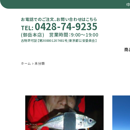
中
お電話でのご注文、お問い合わせはこちら
0428-74-9235
TEL:
(御岳本店) 営業時間：9:00～19:00
古物許可証【第308801207481号/東京都公安委員会】
商
ホーム
未分類
search
カテゴリーで選ぶ
サイズで選ぶ
特集で選ぶ