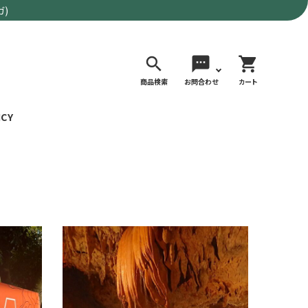
ガ)
search
sms
shopping_cart
商品検索
お問合わせ
カート
ICY
検索する
価格で選ぶ
トド
デイリーユースにもおすすめなアウトドア
～9,900円
ウェア・ギア
10,000～
アグ
クライミング・ボルダリング用ウェア・ギア
19,990円
ヴィンテージなアイテム
20,000円～
備
ウルトラライト系
リバースポーツ