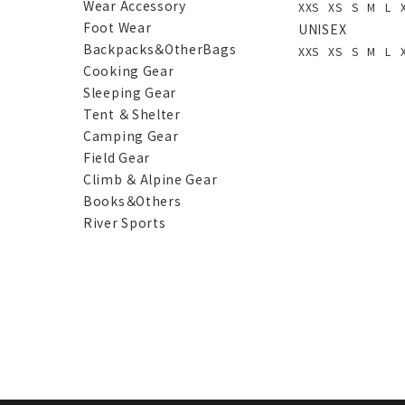
Wear Accessory
XXS
XS
S
M
L
Foot Wear
UNISEX
Backpacks＆OtherBags
XXS
XS
S
M
L
Cooking Gear
Sleeping Gear
Tent ＆ Shelter
Camping Gear
Field Gear
Climb ＆ Alpine Gear
Books＆Others
River Sports