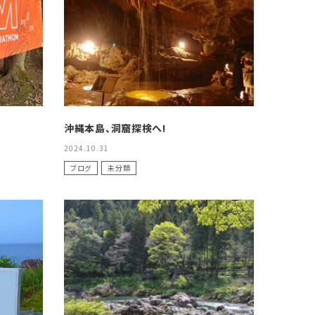
アグ
ミリタリーライン・ミリタリー
ア・
ギ
ギ
沖縄本島、洞窟探検へ!
2024.10.31
・ギ
ブログ
未分類