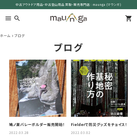
中古アウトドア用品・中古登山用品 買取・販売専門店 : maunga (マウンガ)
menu
search
shopping_cart
ホーム
ブログ
search
ブログ
カテゴリーで選ぶ
サイズで選ぶ
特集で選ぶ
価格で選ぶ
鳩ノ巣バレーボルダー販売開始！
Fielderで防災グッズをチョイス！
買取案内
2022.03.28
2022.03.02