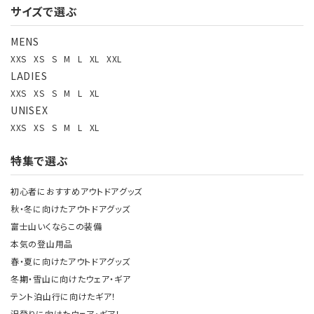
サイズで選ぶ
MENS
XXS
XS
S
M
L
XL
XXL
LADIES
XXS
XS
S
M
L
XL
UNISEX
XXS
XS
S
M
L
XL
特集で選ぶ
初心者におすすめアウトドアグッズ
秋・冬に向けたアウトドアグッズ
富士山いくならこの装備
本気の登山用品
春・夏に向けたアウトドアグッズ
冬期・雪山に向けたウェア・ギア
テント泊山行に向けたギア！
沢登りに向けたウェア・ギア！