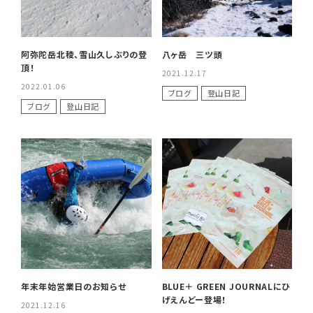
阿弥陀岳北稜、雪山久しぶりの登
八ヶ岳 三ツ頭
頂！
2021.12.17
2022.01.06
ブログ
登山日記
ブログ
登山日記
年末年始営業日のお知らせ
BLUE＋ GREEN JOURNALにひ
げえんどー登場！
2021.12.16