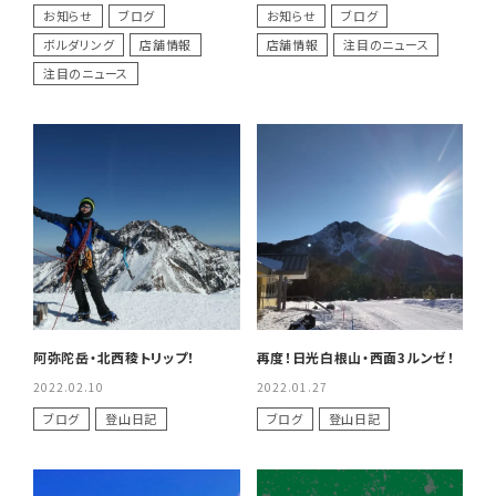
お知らせ
ブログ
お知らせ
ブログ
レンタル・修理
ボルダリング
店舗情報
店舗情報
注目のニュース
注目のニュース
店舗情報
POLICY
INFORMATION
阿弥陀岳・北西稜トリップ！
再度！日光白根山・西面3ルンゼ！
2022.02.10
2022.01.27
ブログ
登山日記
ブログ
登山日記