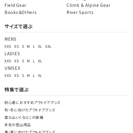
Field Gear
Climb ＆ Alpine Gear
Books＆Others
River Sports
サイズで選ぶ
MENS
XXS
XS
S
M
L
XL
XXL
LADIES
XXS
XS
S
M
L
XL
UNISEX
XXS
XS
S
M
L
XL
特集で選ぶ
初心者におすすめアウトドアグッズ
秋・冬に向けたアウトドアグッズ
富士山いくならこの装備
本気の登山用品
春・夏に向けたアウトドアグッズ