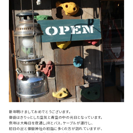
レンタル・修理
店舗情報
POLICY
INFORMATION
新年明けましておめでとうございます。
御岳はきりっとした空気と青空の中の元日となっています。
例年は大晦日を夜通しJRとバス、ケーブルが運行し、
初日の出と御嶽神社の初詣に多くの方が訪れていますが、