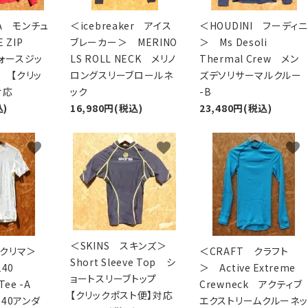
A モンチュ
＜icebreaker アイス
＜HOUDINI フーディニ
 ZIP
ブレーカー＞ MERINO
＞ Ms Desoli
フォースジッ
LS ROLL NECK メリノ
Thermal Crew メン
B 【クリッ
ロングスリーブロールネ
ズデソリサーマルクルー
対応
ック
-B
込)
16,980円(税込)
23,480円(税込)
favorite
favorite
favorite
＜SKINS スキンズ＞
 アクリマ＞
＜CRAFT クラフト
Short Sleeve Top シ
140
＞ Active Extreme
ョートスリーブトップ
 Tee -A
Crewneck アクティブ
【クリックポスト便】対応
40アンダ
エクストリームクルーネッ