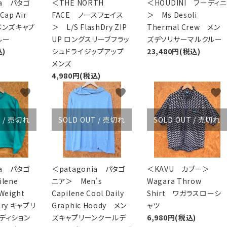
ia パタゴ
＜THE NORTH
＜HOUDINI フーディニ
ap Air
FACE ノースフェイス
＞ Ms Desoli
メンズキャプ
＞ L/S FlashDry ZIP
Thermal Crew メン
ルー
UP ロングスリーブフラッ
ズデソリサーマルクルー
込)
シュドライジップアップ
23,480円(税込)
メンズ
4,980円(税込)
favorite
favorite
favorite
T / 売切れ
SOLD OUT / 売切れ
SOLD OUT / 売切れ
ia パタゴ
＜patagonia パタゴ
＜KAVU カブー＞
lene
ニア＞ Men's
Wagara Throw
 Weight
Capilene Cool Daily
Shirt ワガラスローシ
eery キャプリ
Graphic Hoody メン
ャツ
ディション
ズキャプリーンクールデ
6,980円(税込)