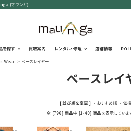
ga (マウンガ)
品を探す
買取案内
レンタル・修理
店舗情報
POL
's Wear
>
ベースレイヤー
ベースレイ
カテゴリーで選ぶ
サイズで選ぶ
特集で選ぶ
Men's Wear
MENS
初心者におすすめアウ
Women's Wear
XXS
XS
S
M
L
XL
XXL
アグッズ
[ 並び順を変更 ]
-
おすすめ順
-
価
Kid's Wear
秋・冬に向けたアウトド
WOMENS
全 [798] 商品中 [1-40] 商品を表示してい
Wear Accessory
ッズ
XXS
XS
S
M
L
XL
Foot Wear
富士山いくならこの装
UNISEX
Backpacks＆
本気の登山用品