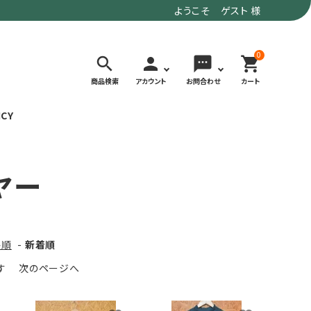
ようこそ ゲスト 様
0
search
person
sms
shopping_cart
商品検索
アカウント
お問合わせ
カート
ICY
検索する
ヤー
価格で選ぶ
トド
デイリーユースにもおすすめなアウトドア
～9,900円
ウェア・ギア
10,000～
格順
-
新着順
アグ
クライミング・ボルダリング用ウェア・ギア
19,990円
ます
次のページへ
ヴィンテージなアイテム
20,000円～
備
ウルトラライト系
リバースポーツ