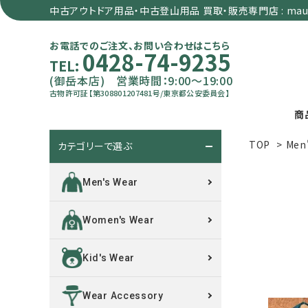
中古アウトドア用品・中古登山用品 買取・販売専門店 : maun
お電話でのご注文、お問い合わせはこちら
0428-74-9235
TEL:
(御岳本店) 営業時間：9:00～19:00
古物許可証【第308801207481号/東京都公安委員会】
商
TOP
>
Men
カテゴリーで選ぶ
search
Men's Wear
カテゴリーで選ぶ
Women's Wear
サイズで選ぶ
Kid's Wear
特集で選ぶ
Wear Accessory
価格で選ぶ