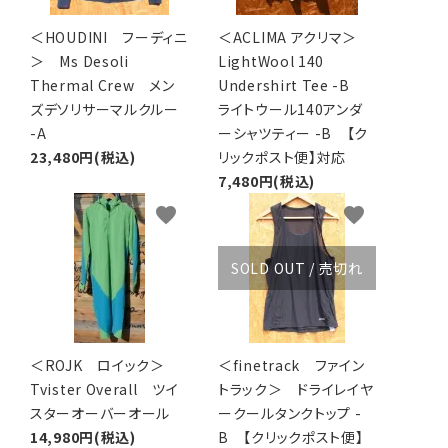
＜HOUDINI フーディニ
＜ACLIMA アクリマ＞
＞ Ms Desoli
LightWool 140
Thermal Crew メン
Undershirt Tee -B
ズデソリサーマルクルー
ライトウール140アンダ
-A
ーシャツティー -B 【ク
23,480円(税込)
リックポスト便】対応
7,480円(税込)
favorite
favorite
SOLD OUT / 売切れ
＜ROJK ロイック＞
＜finetrack ファイン
Tvister Overall ツイ
トラック＞ ドライレイヤ
スターオーバーオール
ークールタンクトップ -
14,980円(税込)
B 【クリックポスト便】