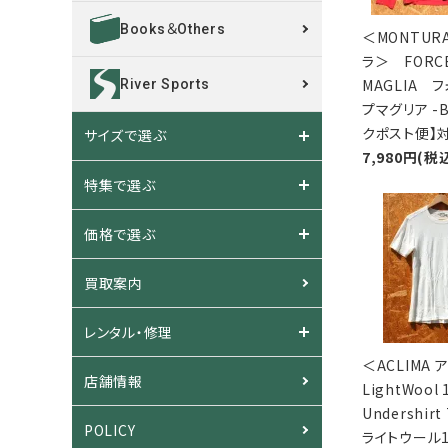
Books＆Others
＜MONTUR
ラ＞ FORCE
MAGLIA 
River Sports
プマグリア -
クポスト便】
サイズで選ぶ
7,980円(税
特集で選ぶ
価格で選ぶ
買取案内
レンタル・修理
＜ACLIMA
店舗情報
LightWool 
Undershirt
POLICY
ライトウール1