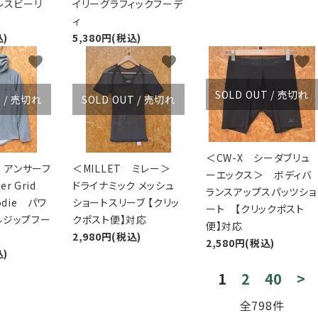
レスビーリ
イリーグラフィックフーデ
ィ
込)
5,380円(税込)
favorite
favorite
favorite
SOLD OUT / 売切れ
T / 売切れ
SOLD OUT / 売切れ
＜CW-X シーダブリュ
4 アンサーフ
＜MILLET ミレー＞
ーエックス＞ ボディバ
r Grid
ドライナミック メッシュ
ランスアップスパッツショ
oodie パワ
ショートスリーブ 【クリッ
ート 【クリックポスト
ルジップフー
クポスト便】対応
便】対応
2,980円(税込)
2,580円(税込)
込)
1
2
40
>
全798件