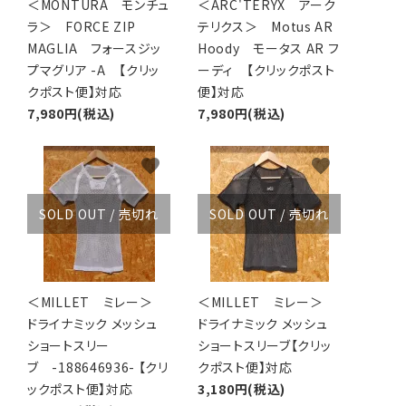
＜MONTURA モンチュ
＜ARC'TERYX アーク
ラ＞ FORCE ZIP
テリクス＞ Motus AR
MAGLIA フォースジッ
Hoody モータス AR フ
プマグリア -A 【クリッ
ーディ 【クリックポスト
クポスト便】対応
便】対応
7,980円(税込)
7,980円(税込)
favorite
favorite
SOLD OUT / 売切れ
SOLD OUT / 売切れ
＜MILLET ミレー＞
＜MILLET ミレー＞
ドライナミック メッシュ
ドライナミック メッシュ
ショートスリー
ショートスリーブ【クリッ
ブ -188646936- 【クリ
クポスト便】対応
ックポスト便】対応
3,180円(税込)