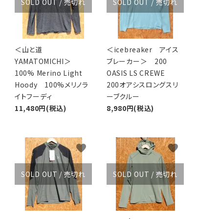
SOLD OUT / 売切れ
SOLD OUT / 売切れ
＜山と道
＜icebreaker アイス
YAMATOMICHI＞
ブレーカー＞ 200
100% Merino Light
OASIS LS CREWE
Hoody 100%メリノラ
200オアシスロングスリ
イトフーディ
ーブクルー
11,480円(税込)
8,980円(税込)
favorite
favorite
SOLD OUT / 売切れ
SOLD OUT / 売切れ