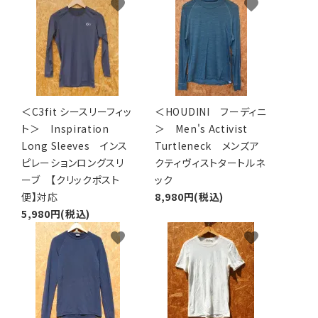
favorite
favorite
アグ
ミリタリーライン・ミリタリー
ア・
ギ
＜C3fit シースリーフィッ
＜HOUDINI フーディニ
ギ
ト＞ Inspiration
＞ Men's Activist
Long Sleeves インス
Turtleneck メンズア
・ギ
ピレーションロングスリ
クティヴィストタートルネ
ーブ 【クリックポスト
ック
便】対応
8,980円(税込)
5,980円(税込)
favorite
favorite