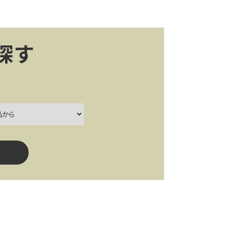
探す
ー
close