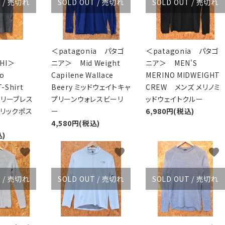
T / 売切れ
SOLD OUT / 売切れ
SOLD OUT / 売切れ
＜patagonia パタゴ
＜patagonia パタゴ
ICHI＞
ニア＞ Mid Weight
ニア＞ MEN'S
no
Capilene Wallace
MERINO MIDWEIGHT
 T-Shirt
Beery ミッドウェイトキャ
CREW メンズ メリノミ
スリーブレス
プリーンウォレスビーリ
ッドウェイトクルー
クリックポス
ー
6,980円(税込)
4,580円(税込)
込)
favorite
favorite
favorite
T / 売切れ
SOLD OUT / 売切れ
SOLD OUT / 売切れ