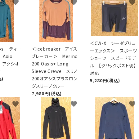
favorite
favorite
favorite
XXS
XS
S
M
L
XL
OtherBags
春・夏に向けたアウトド
Cooking Gear
ッズ
Sleeping Gear
冬期・雪山に向けたウェ
Tent ＆ Shelter
ギア
Camping Gear
テント泊山行に向けた
Field Gear
＜CW-X シーダブリュ
ア！
ros. ティー
＜icebreaker アイス
Climb ＆ Alpine
ーエックス＞ スポーツ
沢登りに向けたウェア・
Axio
ブレーカー＞ Merino
Gear
ショーツ スピードモデ
ア！
dy アクシオ
200 Oasis+ Long
Books＆Others
ル 【クリックポスト便】
トレイルラン向けウェア
ィ
Sleeve Crewe メリノ
River Sports
対応
ア！
込)
200オアシスプラスロン
5,280円(税込)
キャンプに向けたギア！
グスリーブクルー
7,980円(税込)
favorite
favorite
favorite