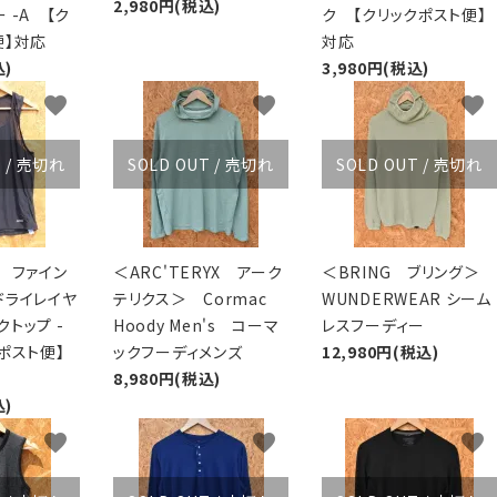
2,980円(税込)
 -A 【ク
ク 【クリックポスト便】
便】対応
対応
込)
3,980円(税込)
favorite
favorite
favorite
T / 売切れ
SOLD OUT / 売切れ
SOLD OUT / 売切れ
ck ファイン
＜ARC'TERYX アーク
＜BRING ブリング＞
ドライレイヤ
テリクス＞ Cormac
WUNDERWEAR シーム
トップ -
Hoody Men's コーマ
レスフーディー
ポスト便】
ックフーディメンズ
12,980円(税込)
8,980円(税込)
込)
favorite
favorite
favorite