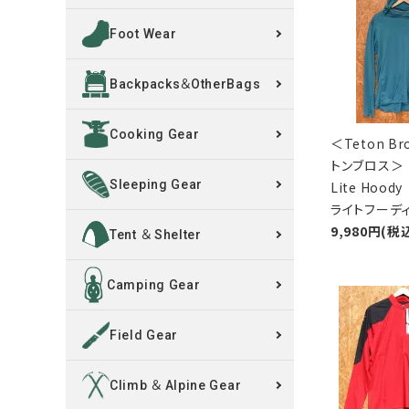
Foot Wear
買取案内
Backpacks＆OtherBags
レンタル・修理
Cooking Gear
店舗情報
＜Teton B
トンブロス＞ 
POLICY
Sleeping Gear
Lite Hoo
ライトフーデ
9,980円(税
INFORMATION
Tent ＆ Shelter
ACCOUNT MENU
Camping Gear
ようこそ ゲスト 様
Field Gear
meeting_room
person
ログイン
新規会員登録
Climb ＆ Alpine Gear